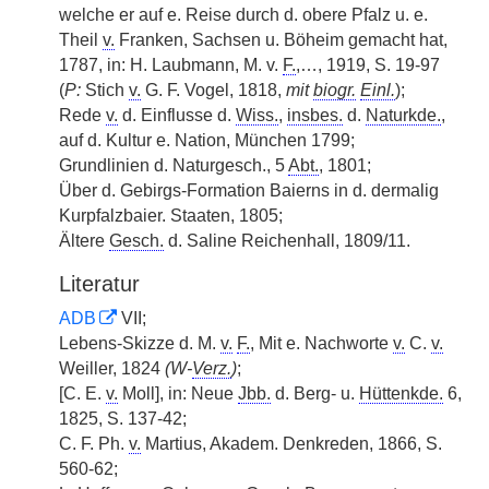
welche er auf e. Reise durch d. obere Pfalz u. e.
Theil
v.
Franken, Sachsen u. Böheim gemacht hat,
1787, in: H. Laubmann, M. v.
F.
,…, 1919, S. 19-97
(
P:
Stich
v.
G. F. Vogel, 1818,
mit
biogr.
Einl.
);
Rede
v.
d. Einflusse d.
Wiss.
,
insbes.
d.
Naturkde.
,
auf d. Kultur e. Nation, München 1799;
Grundlinien d. Naturgesch., 5
Abt.
, 1801;
Über d. Gebirgs-Formation Baierns in d. dermalig
Kurpfalzbaier. Staaten, 1805;
Ältere
Gesch.
d. Saline Reichenhall, 1809/11.
Literatur
ADB
VII;
Lebens-Skizze d. M.
v.
F.
, Mit e. Nachworte
v.
C.
v.
Weiller, 1824
(W-
Verz.
)
;
[C. E.
v.
Moll], in: Neue
Jbb.
d. Berg- u.
Hüttenkde.
6,
1825, S. 137-42;
C. F. Ph.
v.
Martius, Akadem. Denkreden, 1866, S.
560-62;