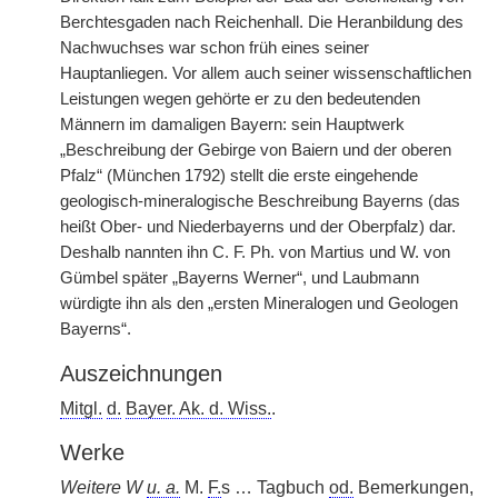
Berchtesgaden nach Reichenhall. Die Heranbildung des
Nachwuchses war schon früh eines seiner
Hauptanliegen. Vor allem auch seiner wissenschaftlichen
Leistungen wegen gehörte er zu den bedeutenden
Männern im damaligen Bayern: sein Hauptwerk
„Beschreibung der Gebirge von Baiern und der oberen
Pfalz“ (München 1792) stellt die erste eingehende
geologisch-mineralogische Beschreibung Bayerns (das
heißt Ober- und Niederbayerns und der Oberpfalz) dar.
Deshalb nannten ihn C. F. Ph. von Martius und W. von
Gümbel später „Bayerns Werner“, und Laubmann
würdigte ihn als den „ersten Mineralogen und Geologen
Bayerns“.
Auszeichnungen
Mitgl.
d.
Bayer. Ak. d. Wiss.
.
Werke
Weitere W
u. a.
M.
F.
s … Tagbuch
od.
Bemerkungen,