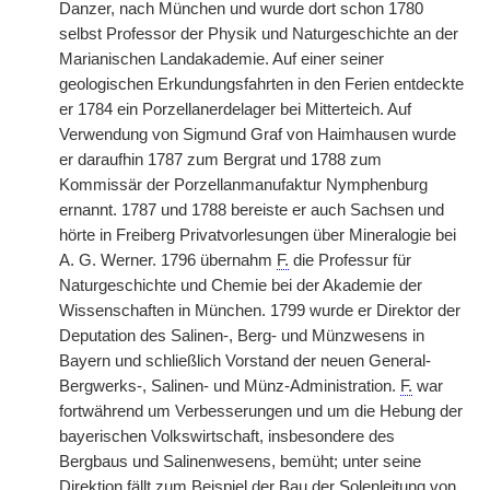
Danzer, nach München und wurde dort schon 1780
selbst Professor der Physik und Naturgeschichte an der
Marianischen Landakademie. Auf einer seiner
geologischen Erkundungsfahrten in den Ferien entdeckte
er 1784 ein Porzellanerdelager bei Mitterteich. Auf
Verwendung von Sigmund Graf von Haimhausen wurde
er daraufhin 1787 zum Bergrat und 1788 zum
Kommissär der Porzellanmanufaktur Nymphenburg
ernannt. 1787 und 1788 bereiste er auch Sachsen und
hörte in Freiberg Privatvorlesungen über Mineralogie bei
A. G. Werner. 1796 übernahm
F.
die Professur für
Naturgeschichte und Chemie bei der Akademie der
Wissenschaften in München. 1799 wurde er Direktor der
Deputation des Salinen-, Berg- und Münzwesens in
Bayern und schließlich Vorstand der neuen General-
Bergwerks-, Salinen- und Münz-Administration.
F.
war
fortwährend um Verbesserungen und um die Hebung der
bayerischen Volkswirtschaft, insbesondere des
Bergbaus und Salinenwesens, bemüht; unter seine
Direktion fällt zum Beispiel der Bau der Solenleitung von