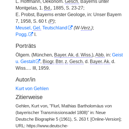
L. Hoffmann, Oekonom.
Gesch.
Bayerns unter
Montgelas, 1.
Bd.
, 1885, S. 23-27;
E. Probst, Bayerns erster Geologe, in: Unser Bayern
7, 1958, S. 60 f.
(
P
)
;
Meusel,
Gel.
Teutschland
(W-
Verz.
)
;
Pogg.
I.
Porträts
Ölgem. (München,
Bayer. Ak. d. Wiss.
),
Abb.
in:
Geist
u. Gestalt
,
Biogr.
Btrr.
z.
Gesch.
d.
Bayer.
Ak.
d.
Wiss.… III, 1959.
Autor/in
Kurt von Gehlen
Zitierweise
Gehlen, Kurt von, "Flurl, Mathias Bartholomäus von
(bayerischer Transmissionsadel 1808)" in: Neue
Deutsche Biographie 5 (1961), S. 263 f. [Online-Version];
URL: https://www.deutsche-