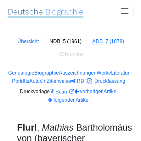
Deutsche
Biographie
Übersicht
NDB
5 (1961)
ADB
7 (1878)
NDB
-online
Genealogie
Biographie
Auszeichnungen
Werke
Literatur
Porträts
Autor/in
Zitierweise
RDF
Druckfassung
Druckvorlage
vorheriger Artikel
Scan
folgender Artikel
Flurl
,
Mathias
Bartholomäus
von (bayerischer