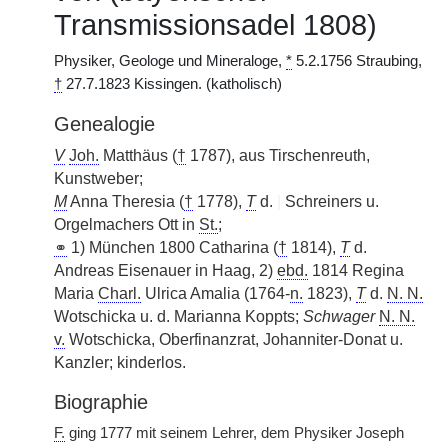
Transmissionsadel 1808)
Physiker, Geologe und Mineraloge,
*
5.2.1756 Straubing,
†
27.7.1823 Kissingen. (katholisch)
Genealogie
V
Joh.
Matthäus (
†
1787), aus Tirschenreuth,
Kunstweber;
M
Anna Theresia (
†
1778),
T
d.
|
Schreiners u.
Orgelmachers Ott in
St.
;
⚭
1) München 1800 Catharina (
†
1814),
T
d.
Andreas Eisenauer in Haag, 2)
ebd.
1814 Regina
Maria
Charl.
Ulrica Amalia (1764-
n.
1823),
T
d.
N. N.
Wotschicka u. d. Marianna Koppts;
Schwager
N. N.
v.
Wotschicka, Oberfinanzrat, Johanniter-Donat u.
Kanzler; kinderlos.
Biographie
F.
ging 1777 mit seinem Lehrer, dem Physiker Joseph