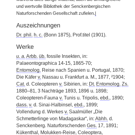
und wertvolle Bibliothek der Senckenbergischen
Naturforschenden Gesellschaft zufielen.
|
Auszeichnungen
Dr. phil.
h. c.
(Bonn 1875), Prof.titel (1901).
Werke
u. a.
Arbb.
üb.
fossile Insekten, in:
Palaeontographica 14-15, 1865-70;
Entomolog.
Reise nach Spanien u. Portugal, 1870;
Die Käfer
v.
Nassau u. Frankfurt a. M., 1877, ²1904;
Cat.
d. Coleopteren
v.
Sibirien, in:
Dt.
Entomolog.
Zs.
1880–81, 3 Nachträge 1893, 1896 u. 1898;
Coleopteren-Fauna
v.
Tunis u. Tripolis,
ebd.
, 1890;
dass.
v.
d. Sinai-Halbinsel,
ebd.
, 1899;
Vollendung d. Werkes
v.
Saalmüller „Die
Schmetterlinge von Madagaskar“, in:
Abhh.
d.
Senckenberg. Naturforschenden
Ges.
17, 1891;
Kükenthal, Molukken-Reise, Coleoptera,