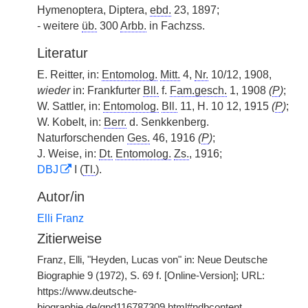
Hymenoptera, Diptera,
ebd.
23, 1897;
- weitere
üb.
300
Arbb.
in Fachzss.
Literatur
E. Reitter, in:
Entomolog.
Mitt.
4,
Nr.
10/12, 1908,
wieder
in: Frankfurter
Bll.
f.
Fam.gesch.
1, 1908
(
P
)
;
W. Sattler, in:
Entomolog.
Bll.
11, H. 10 12, 1915
(
P
)
;
W. Kobelt, in:
Berr.
d. Senkkenberg.
Naturforschenden
Ges.
46, 1916
(
P
)
;
J. Weise, in:
Dt.
Entomolog.
Zs.
, 1916;
DBJ
I (
Tl.
).
Autor/in
Elli Franz
Zitierweise
Franz, Elli, "Heyden, Lucas von" in: Neue Deutsche
Biographie 9 (1972), S. 69 f. [Online-Version]; URL:
https://www.deutsche-
biographie.de/gnd116787309.html#ndbcontent