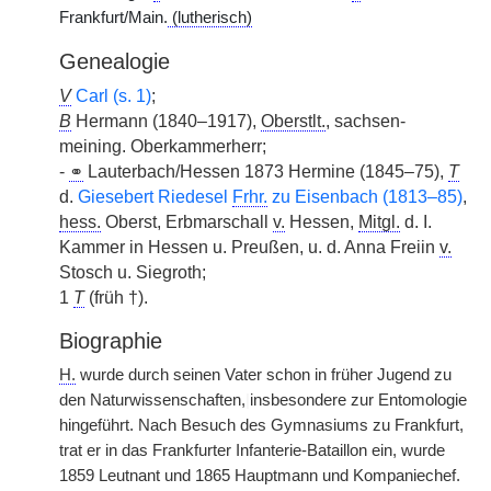
Frankfurt/Main.
(lutherisch)
Genealogie
V
Carl (s. 1)
;
B
Hermann (1840–1917),
Oberstlt.
, sachsen-
meining. Oberkammerherr;
-
⚭
Lauterbach/Hessen 1873 Hermine (1845–75),
T
d.
Giesebert Riedesel
Frhr.
zu Eisenbach (1813–85)
,
hess.
Oberst, Erbmarschall
v.
Hessen,
Mitgl.
d. I.
Kammer in Hessen u. Preußen, u. d. Anna Freiin
v.
Stosch u. Siegroth;
1
T
(früh †).
Biographie
H.
wurde durch seinen Vater schon in früher Jugend zu
den Naturwissenschaften,
|
insbesondere zur Entomologie
hingeführt. Nach Besuch des Gymnasiums zu Frankfurt,
trat er in das Frankfurter Infanterie-Bataillon ein, wurde
1859 Leutnant und 1865 Hauptmann und Kompaniechef.