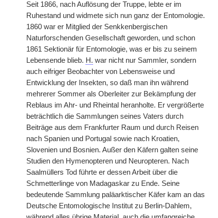
Seit 1866, nach Auflösung der Truppe, lebte er im
Ruhestand und widmete sich nun ganz der Entomologie.
1860 war er Mitglied der Senkkenbergischen
Naturforschenden Gesellschaft geworden, und schon
1861 Sektionär für Entomologie, was er bis zu seinem
Lebensende blieb.
H.
war nicht nur Sammler, sondern
auch eifriger Beobachter von Lebensweise und
Entwicklung der Insekten, so daß man ihn während
mehrerer Sommer als Oberleiter zur Bekämpfung der
Reblaus im Ahr- und Rheintal heranholte. Er vergrößerte
beträchtlich die Sammlungen seines Vaters durch
Beiträge aus dem Frankfurter Raum und durch Reisen
nach Spanien und Portugal sowie nach Kroatien,
Slovenien und Bosnien. Außer den Käfern galten seine
Studien den Hymenopteren und Neuropteren. Nach
Saalmüllers Tod führte er dessen Arbeit über die
Schmetterlinge von Madagaskar zu Ende. Seine
bedeutende Sammlung paläarktischer Käfer kam an das
Deutsche Entomologische Institut zu Berlin-Dahlem,
während alles übrige Material, auch die umfangreiche