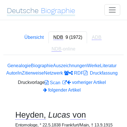
Deutsche
Biographie
Übersicht
NDB
9 (1972)
ADB
NDB
-online
Genealogie
Biographie
Auszeichnungen
Werke
Literatur
Autor/in
Zitierweise
Netzwerk
RDF
Druckfassung
Druckvorlage
vorheriger Artikel
Scan
folgender Artikel
Heyden,
Lucas
von
Entomologe,
*
22.5.1838 Frankfurt/Main,
†
13.9.1915