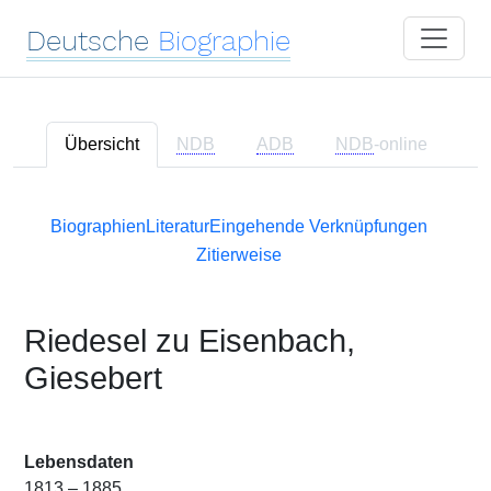
Deutsche
Biographie
Übersicht
NDB
ADB
NDB
-online
Biographien
Literatur
Eingehende Verknüpfungen
Zitierweise
Riedesel zu Eisenbach,
Giesebert
Lebensdaten
1813 – 1885