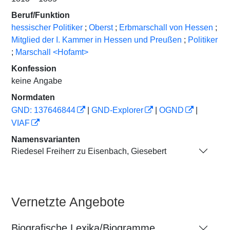
Beruf/Funktion
hessischer Politiker
;
Oberst
;
Erbmarschall von Hessen
;
Mitglied der I. Kammer in Hessen und Preußen
;
Politiker
;
Marschall <Hofamt>
Konfession
keine Angabe
Normdaten
GND: 137646844
|
GND-Explorer
|
OGND
|
VIAF
Namensvarianten
Riedesel Freiherr zu Eisenbach, Giesebert
Vernetzte Angebote
Biografische Lexika/Biogramme