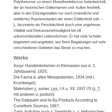
Polytheismus zu einem Monotheotetismus fortentwickelt,
der an historischen Götternamen und -kulten festhielt,
aber in den Einzelgestalten nur noch (männliche und
weibliche) Repräsentanten der einen Göttlichkeit sah. –
L.
faszinierte als Persönlichkeit durch eine ungeheure
Vitalität und Diskussionsfreudigkeit bei oft
unkonventionellen Lebensformen. Er hat viele Schüler
begeistert und angeleitet, aus ihren Begabungen auf sehr
verschiedenen Gebieten das Beste zu machen.
Werke
Assyr. Handelskolonien in Kleinasien aus d. 3.
Jahrtausend, 1925;
Die Fauna d. alten Mesopotamien, 1934 (mit I.
Krumbiegel);
Materialien
z.
sumer.
Lex.
I-X u. XII, 1937-70 (
z. T.
mit anderen u. postum);
The Datepalm and its By-Products According to
Cuneiform Sources, 1967;
Zahlr. Aufsätze auch
z.
Semitistik u.
z.
Hebräischen;