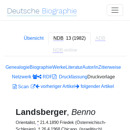
Deutsche
Biographie
Übersicht
NDB
13 (1982)
ADB
NDB
-online
Genealogie
Biographie
Werke
Literatur
Autor/in
Zitierweise
Netzwerk
RDF
Druckfassung
Druckvorlage
vorheriger Artikel
folgender Artikel
Scan
Landsberger
,
Benno
Orientalist,
*
21.4.1890 Friedek (Österreichisch-
Schlesien),
†
26.4.1968 Chicago. (israelitisch)