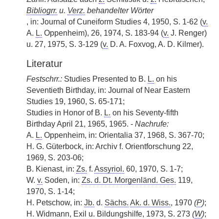
Bibliogrr.
u.
Verz.
behandelter Wörter
, in: Journal of Cuneiform Studies 4, 1950, S. 1-62 (
v.
A.
L.
Oppenheim), 26, 1974, S. 183-94 (
v.
J. Renger)
u. 27, 1975, S. 3-129 (
v.
D. A. Foxvog, A. D. Kilmer).
Literatur
Festschrr.:
Studies Presented to B.
L.
on his
Seventieth Birthday, in: Journal of Near Eastern
Studies 19, 1960, S. 65-171;
Studies in Honor of B.
L.
on his Seventy-fifth
Birthday April 21, 1965, 1965. -
Nachrufe:
A.
L.
Oppenheim, in: Orientalia 37, 1968, S. 367-70;
H. G. Güterbock, in: Archiv f. Orientforschung 22,
1969, S. 203-06;
B. Kienast, in:
Zs.
f.
Assyriol.
60, 1970, S. 1-7;
W.
v.
Soden, in:
Zs. d. Dt. Morgenländ. Ges.
119,
1970, S. 1-14;
H. Petschow, in:
Jb.
d.
Sächs.
Ak. d. Wiss.
, 1970
(
P
)
;
H. Widmann, Exil u. Bildungshilfe, 1973, S. 273
(
W
)
;