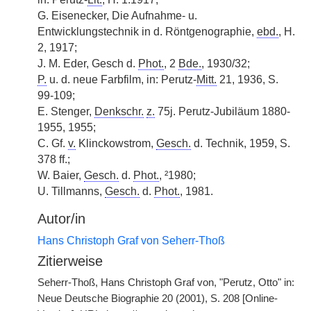
G. Eisenecker, Die Aufnahme- u.
Entwicklungstechnik in d. Röntgenographie,
ebd.
, H.
2, 1917;
J. M. Eder, Gesch d.
Phot.
, 2
Bde.
, 1930/32;
P.
u. d. neue Farbfilm, in: Perutz-
Mitt.
21, 1936, S.
99-109;
E. Stenger,
Denkschr.
z.
75j. Perutz-Jubiläum 1880-
1955, 1955;
C. Gf.
v.
Klinckowstrom,
Gesch.
d. Technik, 1959, S.
378 ff.;
W. Baier,
Gesch.
d.
Phot.
, ²1980;
U. Tillmanns,
Gesch.
d.
Phot.
, 1981.
Autor/in
Hans Christoph Graf von Seherr-Thoß
Zitierweise
Seherr-Thoß, Hans Christoph Graf von, "Perutz, Otto" in:
Neue Deutsche Biographie 20 (2001), S. 208 [Online-