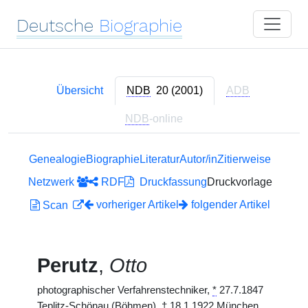
Deutsche
Biographie
Übersicht
NDB
20 (2001)
ADB
NDB
-online
Genealogie
Biographie
Literatur
Autor/in
Zitierweise
Netzwerk
RDF
Druckfassung
Druckvorlage
vorheriger Artikel
folgender Artikel
Scan
Perutz
,
Otto
photographischer Verfahrenstechniker,
*
27.7.1847
Teplitz-Schönau (Böhmen),
†
18.1.1922 München.