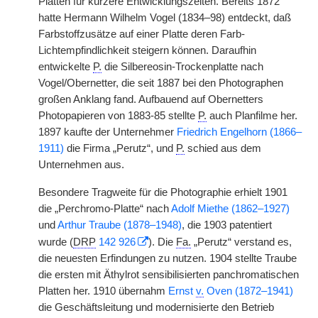
Platten für kürzere Entwicklungszeiten. Bereits 1872
hatte Hermann Wilhelm Vogel (1834–98) entdeckt, daß
Farbstoffzusätze auf einer Platte deren Farb-
Lichtempfindlichkeit steigern können. Daraufhin
entwickelte
P.
die Silbereosin-Trockenplatte nach
Vogel/Obernetter, die seit 1887 bei den Photographen
großen Anklang fand. Aufbauend auf Obernetters
Photopapieren von 1883-85 stellte
P.
auch Planfilme her.
1897 kaufte der Unternehmer
Friedrich Engelhorn (1866–
1911)
die Firma „Perutz“, und
P.
schied aus dem
Unternehmen aus.
Besondere Tragweite für die Photographie erhielt 1901
die „Perchromo-Platte“ nach
Adolf Miethe (1862–1927)
und
Arthur Traube (1878–1948)
, die 1903 patentiert
wurde (
DRP
142 926
). Die
Fa.
„Perutz“ verstand es,
die neuesten Erfindungen zu nutzen. 1904 stellte Traube
die ersten mit Äthylrot sensibilisierten panchromatischen
Platten her. 1910 übernahm
Ernst
v.
Oven (1872–1941)
die Geschäftsleitung und modernisierte den Betrieb