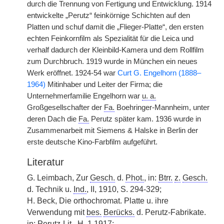
durch die Trennung von Fertigung und Entwicklung. 1914
entwickelte „Perutz“ feinkörnige Schichten auf den
Platten und schuf damit die „Flieger-Platte“, den ersten
echten Feinkornfilm als Spezialität für die Leica und
verhalf dadurch der Kleinbild-Kamera und dem Rollfilm
zum Durchbruch. 1919 wurde in München ein neues
Werk eröffnet. 1924-54 war
Curt G. Engelhorn (1888–
1964)
Mitinhaber und Leiter der Firma; die
Unternehmerfamilie Engelhorn war
u. a.
Großgesellschafter der
Fa.
Boehringer-Mannheim, unter
deren Dach die
Fa.
Perutz später kam. 1936 wurde in
Zusammenarbeit mit Siemens & Halske in Berlin der
erste deutsche Kino-Farbfilm aufgeführt.
Literatur
G. Leimbach, Zur
Gesch.
d.
Phot.
, in:
Btrr.
z.
Gesch.
d. Technik u.
Ind.
, II, 1910, S. 294-329;
H. Beck, Die orthochromat. Platte u. ihre
Verwendung mit
bes.
Berücks.
d. Perutz-Fabrikate.
in: Perutz-
Lit.
, H. 1.1917;