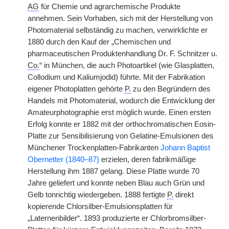
AG
für Chemie und agrarchemische Produkte
annehmen. Sein Vorhaben, sich mit der Herstellung von
Photomaterial selbständig zu machen, verwirklichte er
1880 durch den Kauf der „Chemischen und
pharmaceutischen Produktenhandlung Dr. F. Schnitzer u.
Co.
“ in München, die auch Photoartikel (wie Glasplatten,
Collodium und Kaliumjodid) führte. Mit der Fabrikation
eigener Photoplatten gehörte
P.
zu den Begründern des
Handels mit Photomaterial, wodurch die Entwicklung der
Amateurphotographie erst möglich wurde. Einen ersten
Erfolg konnte er 1882 mit der orthochromatischen Eosin-
Platte zur Sensibilisierung von Gelatine-Emulsionen des
Münchener Trockenplatten-Fabrikanten
Johann Baptist
Obernetter (1840–87)
erzielen, deren fabrikmäßige
Herstellung ihm 1887 gelang. Diese Platte wurde 70
Jahre geliefert und konnte neben Blau auch Grün und
Gelb tonrichtig wiedergeben. 1888 fertigte
P.
direkt
kopierende Chlorsilber-Emulsionsplatten für
„Laternenbilder“. 1893 produzierte er Chlorbromsilber-