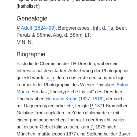
(katholisch)
Genealogie
V
Adolf (1824–99)
, Bergwerksbes.,
Inh.
d.
Fa.
Beer,
Perutz & Söhne,
Abg.
d.
Böhm.
LT
;
M
N. N.
Biographie
P.
studierte Chemie an der
TH
Dresden, wobei sein
Interesse auf den starken Aufschwung der Photographie
gelenkt wurde,
u. a.
durch das erste deutschsprachige
Lehrbuch der Photographie des Wiener Physikers
Anton
Martin
. Für das „Phototypische Institut“ des Dresdner
Photographen
Hermann Krone (1827–1916)
, der noch
mit Daguerrotypien arbeitete, fertigte
P.
1871 Bromsilber-
Gelatine-Trockenplatten. In Zürich diplomierte er mit
einem photochemischen Thema. In der Absicht, weiter
auf diesem Gebiet tätig zu sein, kam
P.
1875 nach
München, mußte jedoch 1877 eine Stellung bei der Bayer