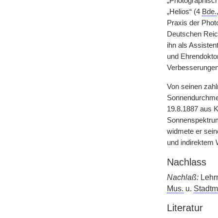
„Photographische
„Helios“ (4
Bde.
Praxis der Phot
Deutschen Reic
ihn als Assisten
und Ehrendoktor
Verbesserungen
Von seinen zahl
Sonnendurchmess
19.8.1887 aus K
Sonnenspektrum
widmete er sein
und indirektem 
Nachlass
Nachlaß:
Lehr
Mus.
u.
Stadtm
Literatur