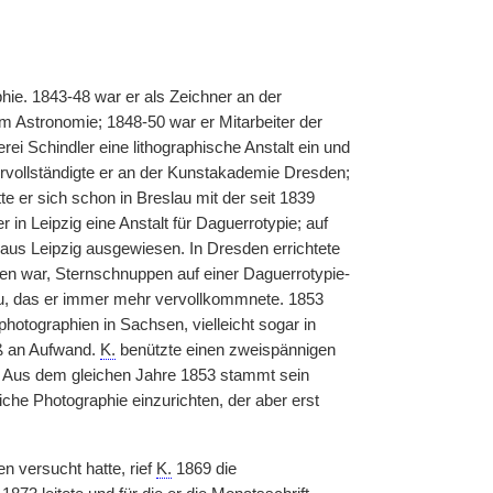
hie. 1843-48 war er als Zeichner an der
em Astronomie; 1848-50 war er Mitarbeiter der
ei Schindler eine lithographische Anstalt ein und
vervollständigte er an der Kunstakademie Dresden;
e er sich schon in Breslau mit der seit 1839
in Leipzig eine Anstalt für Daguerrotypie; auf
aus Leipzig ausgewiesen. In Dresden errichtete
gen war, Sternschnuppen auf einer Daguerrotypie-
u, das er immer mehr vervollkommnete. 1853
otographien in Sachsen, vielleicht sogar in
ß an Aufwand.
K.
benützte einen zweispännigen
. Aus dem gleichen Jahre 1853 stammt sein
che Photographie einzurichten, der aber erst
 versucht hatte, rief
K.
1869 die