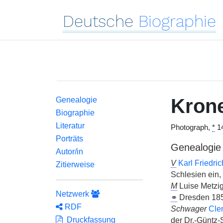
Deutsche
Biographie
Kron
Genealogie
Biographie
Literatur
Photograph,
*
14
Porträts
Genealogie
Autor/in
V
Karl Friedri
Zitierweise
Schlesien ein,
M
Luise Metzig
Netzwerk
⚭
Dresden 185
RDF
Schwager
Cle
Druckfassung
der Dr.-Güntz-S