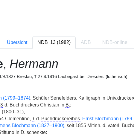
Übersicht
NDB
13 (1982)
ADB
NDB
-online
e
,
Hermann
.9.1827 Breslau,
†
27.9.1916 Laubegast bei Dresden. (lutherisch)
ch (1799–1874)
, Schüler Senefelders, Kalligraph in Univ.drucker
S
d. Buchdruckers Christian in
B.
;
 (1800–31);
4 Clementine,
T
d.
Buchdruckereibes.
Ernst Blochmann (1789
mens Blochmann (1827–1900)
, seit 1855
Mitinh.
d.
väterl.
Buchd
tiftung in D. schenkte;