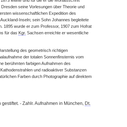
873 leitete und für die er die Monatsschrift
 Dresden seine Vorlesungen über Theorie und
 ersten wissenschaftlichen Expedition des
uckland-Inseln; sein Sohn Johannes begleitete
en. 1895 wurde er zum Professor, 1907 zum Hofrat
ns für das
Kgr.
Sachsen erreichte er wesentliche
arstellung des geometrisch richtigen
nalaufnahme der totalen Sonnenfinsternis vom
ine berühmten farbigen Aufnahmen des
Kathodenstrahlen und radioaktiver Substanzen
türlichen Farben durch Photographie auf direktem
gestiftet. - Zahlr. Aufnahmen in München,
Dt.