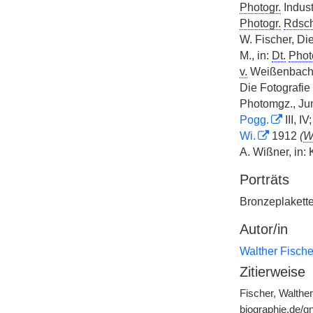
Photogr.
Indust
Photogr.
Rdsch
W. Fischer, Die
M., in:
Dt.
Phot
v.
Weißenbach
Die Fotografie
Photomgz., Juni
Pogg.
III, IV;
Wi.
1912
(
A. Wißner, in: 
Porträts
Bronzeplakett
Autor/in
Walther Fische
Zitierweise
Fischer, Walthe
biographie.de/