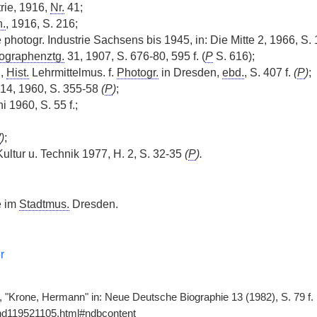
rie, 1916,
Nr.
41;
.
, 1916, S. 216;
 photogr. Industrie Sachsens bis 1945, in: Die Mitte 2, 1966, S.
ographenztg.
31, 1907, S. 676-80, 595 f. (
P
S. 616);
,
Hist.
Lehrmittelmus. f.
Photogr.
in Dresden,
ebd.
, S. 407 f.
(
P
)
;
 14, 1960, S. 355-58
(
P
)
;
 1960, S. 55 f.;
W
)
;
Kultur u. Technik 1977, H. 2, S. 32-35
(
P
).
e im
Stadtmus.
Dresden.
r
r, "Krone, Hermann" in: Neue Deutsche Biographie 13 (1982), S. 79 f.
gnd119521105.html#ndbcontent