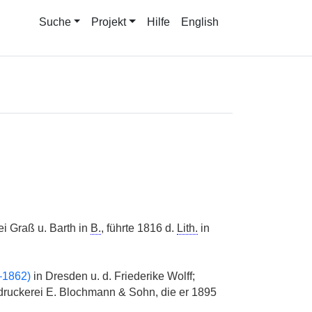
Suche
Projekt
Hilfe
English
ei Graß u. Barth in
B.
, führte 1816 d.
Lith.
in
–1862)
in Dresden u. d. Friederike Wolff;
ruckerei E. Blochmann & Sohn, die er 1895