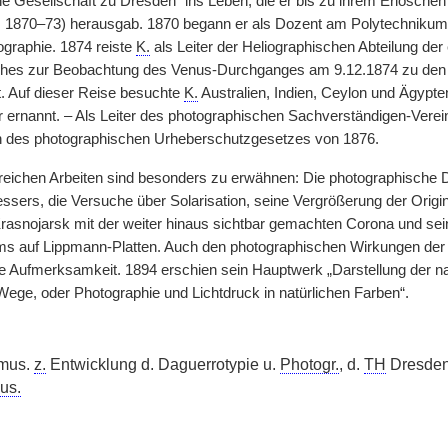
 Gesellschaft zu Dresden“ ins Leben, die er bis zu ihrem Erlöschen 1
, 1870–73) herausgab. 1870 begann er als Dozent am Polytechnikum
ographie. 1874 reiste
K.
als Leiter der Heliographischen Abteilung der
hes zur Beobachtung des Venus-Durchganges am 9.12.1874 zu den A
t. Auf dieser Reise besuchte
K.
Australien, Indien, Ceylon und Ägypt
 ernannt. – Als Leiter des photographischen Sachverständigen-Verei
 des photographischen Urheberschutzgesetzes von 1876.
reichen Arbeiten sind besonders zu erwähnen: Die photographische D
ers, die Versuche über Solarisation, seine Vergrößerung der Origi
rasnojarsk mit der weiter hinaus sichtbar gemachten Corona und se
s auf Lippmann-Platten. Auch den photographischen Wirkungen der 
e Aufmerksamkeit. 1894 erschien sein Hauptwerk „Darstellung der na
Wege, oder Photographie und Lichtdruck in natürlichen Farben“.
mus.
z.
Entwicklung d. Daguerrotypie u.
Photogr.
, d.
TH
Dresden 
us.