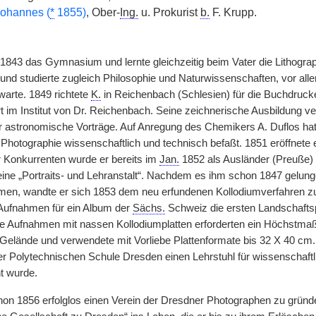
ohannes (
*
1855)
, Ober-
Ing.
u. Prokurist
b.
F. Krupp.
1843 das Gymnasium und lernte gleichzeitig beim Vater die Lithograp
g und studierte zugleich Philosophie und Naturwissenschaften, vor all
warte. 1849 richtete
K.
in Reichenbach (Schlesien) für die Buchdrucker
ort im Institut von Dr. Reichenbach. Seine zeichnerische Ausbildung 
er astronomische Vorträge. Auf Anregung des Chemikers A. Duflos hatt
otographie wissenschaftlich und technisch befaßt. 1851 eröffnete er 
r Konkurrenten wurde er bereits im
Jan.
1852 als Ausländer (Preuße) 
eine „Portraits- und Lehranstalt“. Nachdem es ihm schon 1847 gelun
men, wandte er sich 1853 dem neu erfundenen Kollodiumverfahren z
 Aufnahmen für ein Album der
Sächs.
Schweiz die ersten Landschaftsph
e Aufnahmen mit nassen Kollodiumplatten erforderten ein Höchstma
elände und verwendete mit Vorliebe Plattenformate bis 32 X 40 cm
er Polytechnischen Schule Dresden einen Lehrstuhl für wissenschaftli
t wurde.
n 1856 erfolglos einen Verein der Dresdner Photographen zu gründen