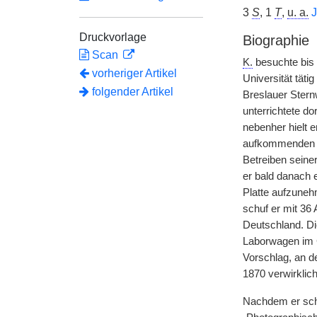
3
S
, 1
T
,
u. a.
J
Druckvorlage
Biographie
Scan
K.
besuchte bis 
vorheriger Artikel
Universität täti
folgender Artikel
Breslauer Stern
unterrichtete d
nebenher hielt 
aufkommenden Ph
Betreiben seine
er bald danach 
Platte aufzuneh
schuf er mit 36
Deutschland. Di
Laborwagen im G
Vorschlag, an d
1870 verwirklich
Nachdem er scho