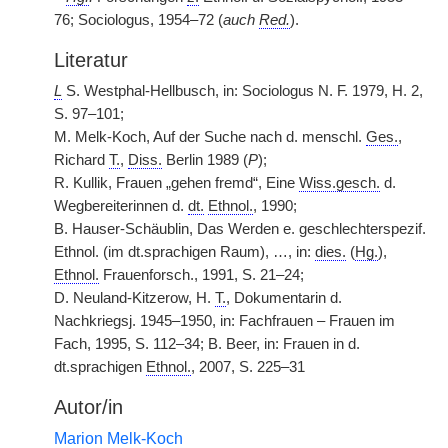
76; Sociologus, 1954–72 (
auch
Red.
).
Literatur
L
S. Westphal-Hellbusch, in: Sociologus N. F. 1979, H. 2,
S. 97–101;
M. Melk-Koch, Auf der Suche nach d. menschl.
Ges.
,
Richard
T.
,
Diss.
Berlin 1989 (
P
);
R. Kullik, Frauen „gehen fremd“, Eine
Wiss.gesch.
d.
Wegbereiterinnen d.
dt.
Ethnol.
, 1990;
B. Hauser-Schäublin, Das Werden e. geschlechterspezif.
Ethnol. (im dt.sprachigen Raum), …, in:
dies.
(
Hg.
),
Ethnol.
Frauenforsch., 1991, S. 21–24;
D. Neuland-Kitzerow, H.
T.
, Dokumentarin d.
Nachkriegsj. 1945–1950, in: Fachfrauen – Frauen im
Fach, 1995, S. 112–34; B. Beer, in: Frauen in d.
dt.sprachigen
Ethnol.
, 2007, S. 225–31
Autor/in
Marion Melk-Koch