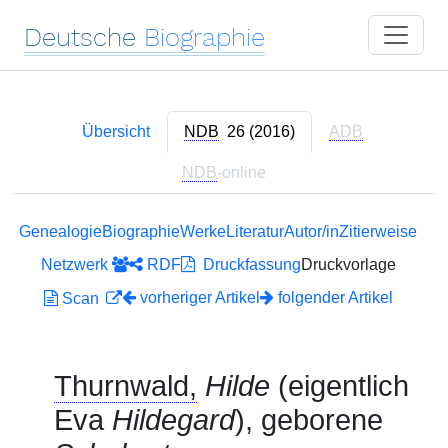
Deutsche
Biographie
Übersicht
NDB
26 (2016)
ADB
NDB
-online
Genealogie
Biographie
Werke
Literatur
Autor/in
Zitierweise
Netzwerk
RDF
Druckfassung
Druckvorlage
vorheriger Artikel
folgender Artikel
Scan
Thurnwald,
Hilde
(eigentlich
Eva
Hildegard
), geborene