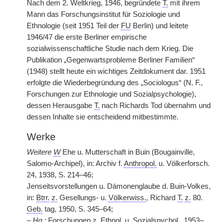
Nach dem 2. Weltkrieg, 1946, begründete
T.
mit ihrem
Mann das Forschungsinstitut für Soziologie und
Ethnologie (seit 1951 Teil der
FU
Berlin) und leitete
1946/47 die erste Berliner empirische
sozialwissenschaftliche Studie nach dem Krieg. Die
Publikation „Gegenwartsprobleme Berliner Familien“
(1948) stellt heute ein wichtiges Zeitdokument dar. 1951
erfolgte die Wiederbegründung des „Sociologus“ (N. F.,
Forschungen zur Ethnologie und Sozialpsychologie),
dessen Herausgabe
T.
nach Richards Tod übernahm und
dessen Inhalte sie entscheidend mitbestimmte.
Werke
Weitere
W
Ehe u. Mutterschaft in Buin (Bougainville,
Salomo-Archipel), in: Archiv f.
Anthropol.
u. Völkerforsch.
24, 1938, S. 214–46;
Jenseitsvorstellungen u. Dämonenglaube d. Buin-Volkes,
in:
Btrr.
z.
Gesellungs- u.
Völkerwiss.
, Richard
T.
z.
80.
Geb.
tag, 1950, S. 345–64;
–
Hg.
:
Forschungen
z.
Ethnol. u. Sozialspychol., 1953–