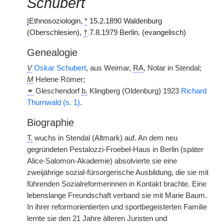
Schubert
|
Ethnosoziologin,
*
15.2.1890 Waldenburg
(Oberschlesien),
†
7.8.1979 Berlin. (evangelisch)
Genealogie
V
Oskar Schubert
, aus Weimar,
RA
, Notar in Stendal;
M
Helene Römer;
⚭
Gleschendorf
b.
Klingberg (Oldenburg) 1923
Richard
Thurnwald (s. 1)
.
Biographie
T.
wuchs in Stendal (Altmark) auf. An dem neu
gegründeten Pestalozzi-Froebel-Haus in Berlin (später
Alice-Salomon-Akademie) absolvierte sie eine
zweijährige sozial-fürsorgerische Ausbildung, die sie mit
führenden Sozialreformerinnen in Kontakt brachte. Eine
lebenslange Freundschaft verband sie mit Marie Baum.
In ihrer reformorientierten und sportbegeisterten Familie
lernte sie den 21 Jahre älteren Juristen und