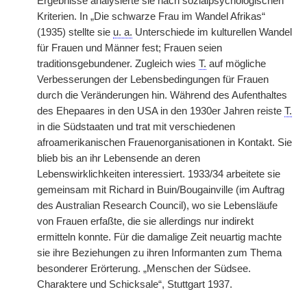
Ergebnisse analysierte sie nach sozialpsychologischen
Kriterien. In „Die schwarze Frau im Wandel Afrikas“
(1935) stellte sie
u. a.
Unterschiede im kulturellen Wandel
für Frauen und Männer fest; Frauen seien
traditionsgebundener. Zugleich wies
T.
auf mögliche
Verbesserungen der Lebensbedingungen für Frauen
durch die Veränderungen hin. Während des Aufenthaltes
des Ehepaares in den USA in den 1930er Jahren reiste
T.
in die Südstaaten und trat mit verschiedenen
afroamerikanischen Frauenorganisationen in Kontakt. Sie
blieb bis an ihr Lebensende an deren
Lebenswirklichkeiten interessiert. 1933/34 arbeitete sie
gemeinsam mit Richard in Buin/Bougainville (im Auftrag
des Australian Research Council), wo sie Lebensläufe
von Frauen erfaßte, die sie allerdings nur indirekt
ermitteln konnte. Für die damalige Zeit neuartig machte
sie ihre Beziehungen zu ihren Informanten zum Thema
besonderer Erörterung. „Menschen der Südsee.
Charaktere und Schicksale“, Stuttgart 1937.