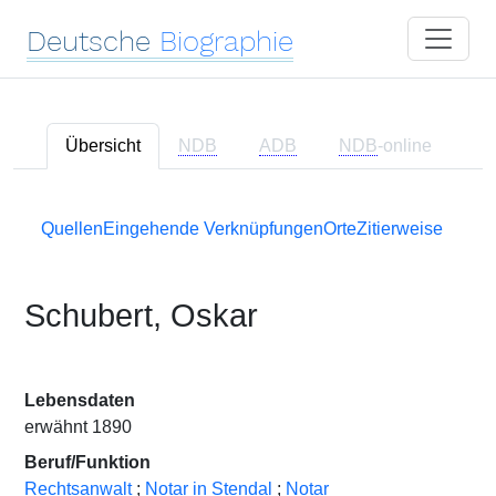
Deutsche
Biographie
Übersicht
NDB
ADB
NDB
-online
Quellen
Eingehende Verknüpfungen
Orte
Zitierweise
Schubert, Oskar
Lebensdaten
erwähnt 1890
Beruf/Funktion
Rechtsanwalt
;
Notar in Stendal
;
Notar