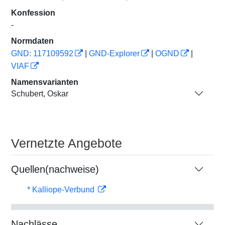
Konfession
-
Normdaten
GND: 117109592
|
GND-Explorer
|
OGND
|
VIAF
Namensvarianten
Schubert, Oskar
Vernetzte Angebote
Quellen(nachweise)
* Kalliope-Verbund
Nachlässe