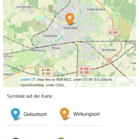
Leaflet
| Map tiles by BSB MDZ, under CC BY 3.0. Data by
OpenStreetMap, under ODbL.
Symbole auf der Karte
Geburtsort
Wirkungsort