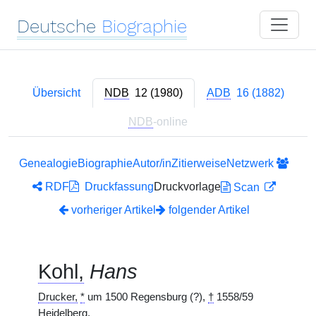
Deutsche
Biographie
Übersicht
NDB
12 (1980)
ADB
16 (1882)
NDB
-online
Genealogie
Biographie
Autor/in
Zitierweise
Netzwerk
RDF
Druckfassung
Druckvorlage
Scan
vorheriger Artikel
folgender Artikel
Kohl,
Hans
Drucker,
*
um 1500 Regensburg (?),
†
1558/59
Heidelberg.