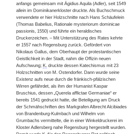
anfangs gemeinsam mit Ägidius Aquila (Adler), seit 1549
allein im Dominikanerkloster druckte. Als Buchschmuck
verwendete er hier Holzschnitte nach Hans Schäufelein
(Thomas Babelius, Rationale mysteriorum dominicae
passionis, 1550) und führte ein heraldisches
Druckerzeichen. – Mit Unterstützung des Rates kehrte
er 1557 nach Regensburg zurück. Gefördert von
Nikolaus Gallus, dem Oberhaupt der protestantischen
Geistlichkeit in der Stadt, nahm die Offizin neuen
Aufschwung;
K.
druckte dessen Katechismus mit 23
Holzschnitten von M. Ostendorfer. Dann wurde seine
Existenz aufs neue durch die fränkisch-pfälzischen
Wirren gefährdet, als ihm der Humanist Kaspar
Bruschius, dessen „Querela afflictae Germaniae“ er
bereits 1541 gedruckt hatte, die Beteiligung am Druck
der Schmähschriften des Markgrafen Albrecht Alcibiades
von Brandenburg-Kulmbach und Wilhelm von
Grumbachs vermittelte, die in einer Winkeldruckerei im
Kloster Adlersberg nahe Regensburg hergestellt wurden.