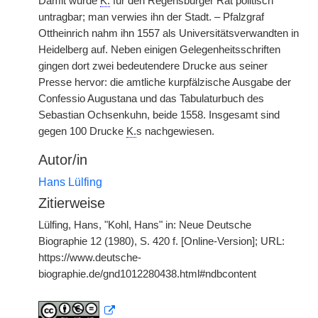
Damit wurde
K.
für den Regensburger Rat politisch
untragbar; man verwies ihn der Stadt. – Pfalzgraf
Ottheinrich nahm ihn 1557 als Universitätsverwandten in
Heidelberg auf. Neben einigen Gelegenheitsschriften
gingen dort zwei bedeutendere Drucke aus seiner
Presse hervor: die amtliche kurpfälzische Ausgabe der
Confessio Augustana und das Tabulaturbuch des
Sebastian Ochsenkuhn, beide 1558. Insgesamt sind
gegen 100 Drucke
K.
s nachgewiesen.
Autor/in
Hans Lülfing
Zitierweise
Lülfing, Hans, "Kohl, Hans" in: Neue Deutsche
Biographie 12 (1980), S. 420 f. [Online-Version]; URL:
https://www.deutsche-
biographie.de/gnd1012280438.html#ndbcontent