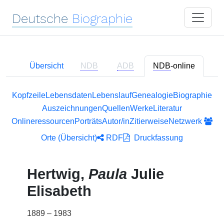
Deutsche
Biographie
Übersicht
NDB
ADB
NDB
-online
Kopfzeile
Lebensdaten
Lebenslauf
Genealogie
Biographie
Auszeichnungen
Quellen
Werke
Literatur
Onlineressourcen
Porträts
Autor/in
Zitierweise
Netzwerk
Orte (Übersicht)
RDF
Druckfassung
Hertwig,
Paula
Julie
Elisabeth
1889 – 1983