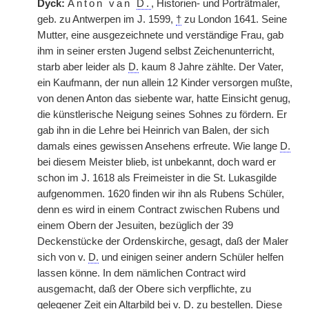
Dyck:
Anton van
D.
, Historien- und Porträtmaler,
geb. zu Antwerpen im J. 1599,
†
zu London 1641. Seine
Mutter, eine ausgezeichnete und verständige Frau, gab
ihm in seiner ersten Jugend selbst Zeichenunterricht,
starb aber leider als
D.
kaum 8 Jahre zählte. Der Vater,
ein Kaufmann, der nun allein 12 Kinder versorgen mußte,
von denen Anton das siebente war, hatte Einsicht genug,
die künstlerische Neigung seines Sohnes zu fördern. Er
gab ihn in die Lehre bei Heinrich van Balen, der sich
damals eines gewissen Ansehens erfreute. Wie lange
D.
bei diesem Meister blieb, ist unbekannt, doch ward er
schon im J. 1618 als Freimeister in die St. Lukasgilde
aufgenommen. 1620 finden wir ihn als Rubens Schüler,
denn es wird in einem Contract zwischen Rubens und
einem Obern der Jesuiten, bezüglich der 39
Deckenstücke der Ordenskirche, gesagt, daß der Maler
sich von v.
D.
und einigen seiner andern Schüler helfen
lassen könne. In dem nämlichen Contract wird
ausgemacht, daß der Obere sich verpflichte, zu
gelegener Zeit ein Altarbild bei v.
D.
zu bestellen. Diese