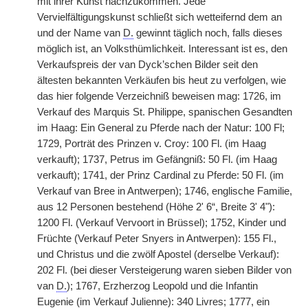
mit ihrer Kunst nachzukommen. Jede
Vervielfältigungskunst schließt sich wetteifernd dem an
und der Name van
D.
gewinnt täglich noch, falls dieses
möglich ist, an Volksthümlichkeit. Interessant ist es, den
Verkaufspreis der van Dyck’schen Bilder seit den
ältesten bekannten Verkäufen bis heut zu verfolgen, wie
das hier folgende Verzeichniß beweisen mag: 1726, im
Verkauf des Marquis St. Philippe, spanischen Gesandten
im
|
Haag: Ein General zu Pferde nach der Natur: 100 Fl;
1729, Porträt des Prinzen v. Croy: 100 Fl. (im Haag
verkauft); 1737, Petrus im Gefängniß: 50 Fl. (im Haag
verkauft); 1741, der Prinz Cardinal zu Pferde: 50 Fl. (im
Verkauf van Bree in Antwerpen); 1746, englische Familie,
aus 12 Personen bestehend (Höhe 2' 6“, Breite 3' 4"):
1200 Fl. (Verkauf Vervoort in Brüssel); 1752, Kinder und
Früchte (Verkauf Peter Snyers in Antwerpen): 155 Fl.,
und Christus und die zwölf Apostel (derselbe Verkauf):
202 Fl. (bei dieser Versteigerung waren sieben Bilder von
van
D.
); 1767, Erzherzog Leopold und die Infantin
Eugenie (im Verkauf Julienne): 340 Livres; 1777, ein