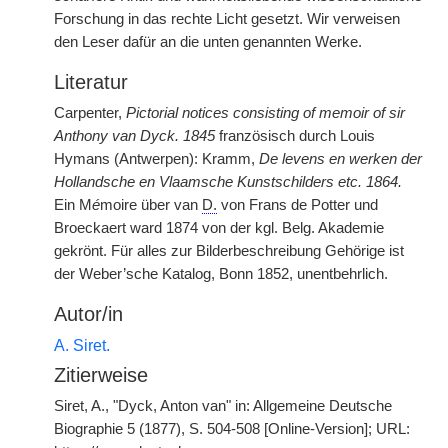
Forschung in das rechte Licht gesetzt. Wir verweisen
den Leser dafür an die unten genannten Werke.
Literatur
Carpenter,
Pictorial notices consisting of memoir of sir
Anthony van Dyck. 1845
französisch durch Louis
Hymans (Antwerpen): Kramm,
De levens en werken der
Hollandsche en Vlaamsche Kunstschilders etc. 1864.
Ein M
é
moire über van
D.
von Frans de Potter und
Broeckaert ward 1874 von der kgl. Belg. Akademie
gekrönt. Für alles zur Bilderbeschreibung Gehörige ist
der Weber’sche Katalog, Bonn 1852, unentbehrlich.
Autor/in
A. Siret.
Zitierweise
Siret, A., "Dyck, Anton van" in: Allgemeine Deutsche
Biographie 5 (1877), S. 504-508 [Online-Version]; URL: