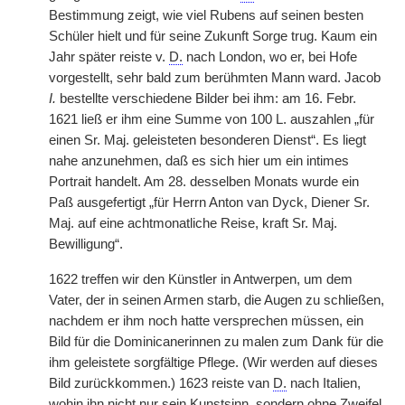
Bestimmung zeigt, wie viel Rubens auf seinen besten
Schüler hielt und für seine Zukunft Sorge trug. Kaum ein
Jahr später reiste v.
D.
nach London, wo er, bei Hofe
vorgestellt, sehr bald zum berühmten Mann ward. Jacob
I.
bestellte verschiedene Bilder bei ihm: am 16. Febr.
1621 ließ er ihm eine Summe von 100 L. auszahlen „für
einen Sr. Maj. geleisteten besonderen Dienst“. Es liegt
nahe anzunehmen, daß es sich hier um ein intimes
Portrait handelt. Am 28. desselben Monats wurde ein
Paß ausgefertigt „für Herrn Anton van Dyck, Diener Sr.
Maj. auf eine achtmonatliche Reise, kraft Sr. Maj.
Bewilligung“.
1622 treffen wir den Künstler in Antwerpen, um dem
Vater, der in seinen Armen starb, die Augen zu schließen,
nachdem er ihm noch hatte versprechen müssen, ein
Bild für die Dominicanerinnen zu malen zum Dank für die
ihm geleistete sorgfältige Pflege. (Wir werden auf dieses
Bild zurückkommen.) 1623 reiste van
D.
nach Italien,
wohin ihn nicht nur sein Kunstsinn, sondern ohne Zweifel