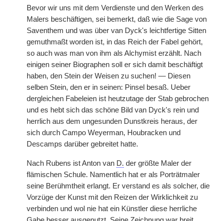
Bevor wir uns mit dem Verdienste und den Werken des
Malers beschäftigen, sei bemerkt, daß wie die Sage von
Saventhem und was über van Dyck's leichtfertige Sitten
gemuthmaßt worden ist, in das Reich der Fabel gehört,
so auch was man von ihm als Alchymist erzählt. Nach
einigen seiner Biographen soll er sich damit beschäftigt
haben, den Stein der Weisen zu suchen! — Diesen
selben Stein, den er in seinen: Pinsel besaß. Ueber
dergleichen Fabeleien ist heutzutage der Stab gebrochen
und es hebt sich das schöne Bild van Dyck's rein und
herrlich aus dem ungesunden Dunstkreis heraus, der
sich durch Campo Weyerman, Houbracken und
Descamps darüber gebreitet hatte.
Nach Rubens ist Anton van
D.
der größte Maler der
flämischen Schule. Namentlich hat er als Porträtmaler
seine Berühmtheit erlangt. Er verstand es als solcher, die
Vorzüge der Kunst mit den Reizen der Wirklichkeit zu
verbinden und wol nie hat ein Künstler diese herrliche
Gabe besser ausgenutzt. Seine Zeichnung war breit,