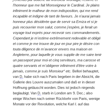
l'honneur que me fait Monseigneur le Cardinal. Je plains
infiniment le malheur de mon indisposition, qui me rend
incapable et indigne de tant de faveurs. Je n'aurai jamais
honneur plus désidérée que de servir sa Emiza et si je
puis recouvrier mon salut, comme j'espère, je ferait un
voyage tout exprès pour recevoir ses commandements.
Cependant je m'estime extrêmement redevable et obligé
et comme je me trouve de jour en jour pire je désire con
touta diligence de m'avancer envers ma maison en
Angleterre, pour laquelle je vous supplie de me saire tenir
un passeport pour moi et cinq serviteurs, ma carosse et
quatre servants et m'obligerer infiniment d'être votre à
jamais, comme je suis Monsieur“ etc.
Bellori behauptet,
van
D.
habe sich nach Paris begeben in der Absicht, die
Gallerie des Louvre auszumalen und daß er in dieser
Hoffnung getäuscht worden. Dies ist jedoch nirgends
beglaubigt. Van
D.
starb in London am 9. Dec.; also
einige Wochen nach seiner Rückkehr von Paris, wenige
Monate vor der Revolution, welche Karl
I.
auf das