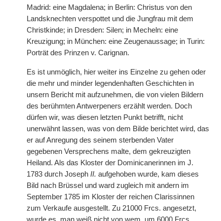
Madrid: eine Magdalena; in Berlin: Christus von den
Landsknechten verspottet und die Jungfrau mit dem
Christkinde; in Dresden: Silen; in Mecheln: eine
Kreuzigung; in München: eine Zeugenaussage; in Turin:
Porträt des Prinzen v. Carignan.
Es ist unmöglich, hier weiter ins Einzelne zu gehen oder
die mehr und minder legendenhaften Geschichten in
unsern Bericht mit aufzunehmen, die von vielen Bildern
des berühmten Antwerpeners erzählt werden. Doch
dürfen wir, was diesen letzten Punkt betrifft, nicht
unerwähnt lassen, was von dem Bilde berichtet wird, das
er auf Anregung des seinem sterbenden Vater
gegebenen Versprechens malte, dem gekreuzigten
Heiland. Als das Kloster der Dominicanerinnen im J.
1783 durch Joseph
II.
aufgehoben wurde, kam dieses
Bild nach Brüssel und ward zugleich mit andern im
September 1785 im Kloster der reichen Clarissinnen
zum Verkaufe ausgestellt. Zu 21000 Frcs. angesetzt,
wurde es, man weiß nicht von wem, um 6000 Frcs.