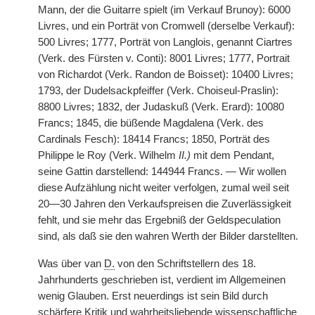
Mann, der die Guitarre spielt (im Verkauf Brunoy): 6000
Livres, und ein Porträt von Cromwell (derselbe Verkauf):
500 Livres; 1777, Porträt von Langlois, genannt Ciartres
(Verk. des Fürsten v. Conti): 8001 Livres; 1777, Portrait
von Richardot (Verk. Randon de Boisset): 10400 Livres;
1793, der Dudelsackpfeiffer (Verk. Choiseul-Praslin):
8800 Livres; 1832, der Judaskuß (Verk. Erard): 10080
Francs; 1845, die büßende Magdalena (Verk. des
Cardinals Fesch): 18414 Francs; 1850, Porträt des
Philippe le Roy (Verk. Wilhelm
II.)
mit dem Pendant,
seine Gattin darstellend: 144944 Francs. — Wir wollen
diese Aufzählung nicht weiter verfolgen, zumal weil seit
20—30 Jahren den Verkaufspreisen die Zuverlässigkeit
fehlt, und sie mehr das Ergebniß der Geldspeculation
sind, als daß sie den wahren Werth der Bilder darstellten.
Was über van
D.
von den Schriftstellern des 18.
Jahrhunderts geschrieben ist, verdient im Allgemeinen
wenig Glauben. Erst neuerdings ist sein Bild durch
schärfere Kritik und wahrheitsliebende wissenschaftliche