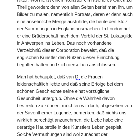
Ritter. Wol nie ist einem Künstler ein rascheres Glück zu
Theil geworden: denn von allen Seiten berief man ihn, um
Bilder zu malen, namentlich Porträts, deren er denn auch
eine ansehnliche Menge ausführte, die heute den Stolz
der Sammlungen in England ausmachen. In London rief
er eine Brüderschaft nach dem Vorbild der St. Lukasgilde
in Antwerpen ins Leben. Das noch vorhandene
Verzeichniß dieser Corporation beweist, daß die
englischen Künstler den Nutzen dieser Einrichtung
begriffen hatten und sich derselben anschlossen.
Man hat behauptet, daß van
D.
die Frauen
leidenschaftlich liebte und daß seine Erfolge bei dem
schönen Geschlechte seine einst vorzügliche
Gesundheit untergrub. Ohne die Wahrheit davon
bestreiten zu können, möchten wir doch, abgesehen von
der Saventhemer Legende, bemerken, daß nichts uns
wirklich berechtigt anzunehmen, die Liebe habe eine
derartige Hauptrolle in des Künstlers Leben gespielt.
Solche Vermuthungen sind wol zunächst der