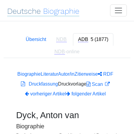
Deutsche
Biographie
Übersicht
NDB
ADB
5 (1877)
NDB
-online
Biographie
Literatur
Autor/in
Zitierweise
RDF
Druckfassung
Druckvorlage
Scan
vorheriger Artikel
folgender Artikel
Dyck, Anton van
Biographie