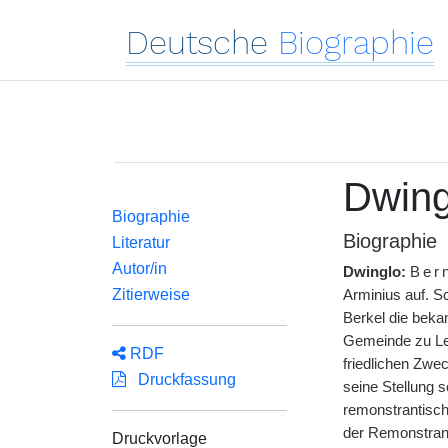
Deutsche
Biographie
Dwing
Biographie
Biographie
Literatur
Autor/in
Dwinglo:
Ber
Zitierweise
Arminius auf. S
Berkel die beka
Gemeinde zu Ley
RDF
friedlichen Zwec
Druckfassung
seine Stellung s
remonstrantisch
der Remonstrant
Druckvorlage