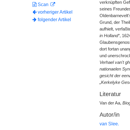
verknüpften Gef
Scan
seines Freundes
vorheriger Artikel
Oldenbarnevelt'
folgender Artikel
Grund, der Thei
aufhielt, verfaß
in Holland“
,
|
1624
Glaubensgenosse
dort fortan unan
und unerschrocke
Verhael van't g
nationaelen Syn
gesicht der een
„Kerkelyke Gesc
Literatur
Van der Aa,
Bio
Autor/in
van Slee.