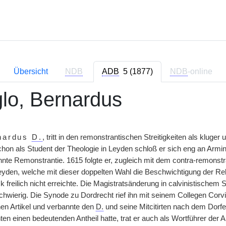
Übersicht
NDB
ADB
5 (1877)
NDB
-online
lo, Bernardus
nardus
D.
, tritt in den remonstrantischen Streitigkeiten als klug
chon als Student der Theologie in Leyden schloß er sich eng an Armin
nnte Remonstrantie. 1615 folgte er, zugleich mit dem contra-remons
den, welche mit dieser doppelten Wahl die Beschwichtigung der Relig
k freilich nicht erreichte. Die Magistratsänderung in calvinistische
chwierig. Die Synode zu Dordrecht rief ihn mit seinem Collegen Corvin
en Artikel und verbannte den
D.
und seine Mitcitirten nach dem Dorfe
en einen bedeutenden Antheil hatte, trat er auch als Wortführer der 