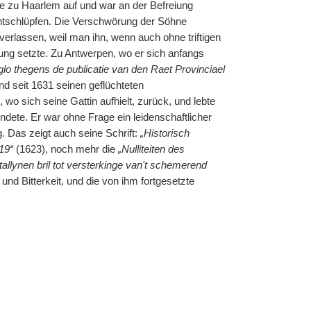
se zu Haarlem auf und war an der Befreiung
entschlüpfen. Die Verschwörung der Söhne
verlassen, weil man ihn, wenn auch ohne triftigen
ung setzte. Zu Antwerpen, wo er sich anfangs
lo thegens de publicatie van den Raet Provinciael
und seit 1631 seinen geflüchteten
o sich seine Gattin aufhielt, zurück, und lebte
ndete. Er war ohne Frage ein leidenschaftlicher
g. Das zeigt auch seine Schrift:
„Historisch
19“
(1623), noch mehr die
„Nulliteiten des
tallynen bril tot versterkinge van't schemerend
 und Bitterkeit, und die von ihm fortgesetzte