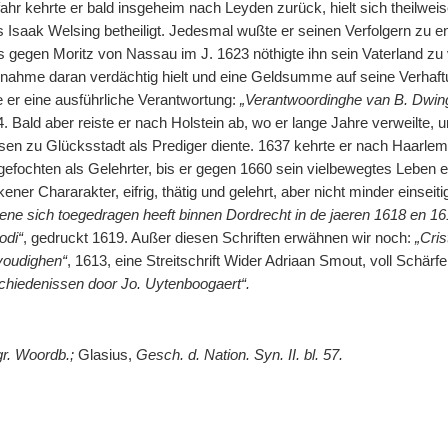
ahr kehrte er bald insgeheim nach Leyden zurück, hielt sich theilwei
 Isaak Welsing betheiligt. Jedesmal wußte er seinen Verfolgern zu 
s gegen Moritz von Nassau im J. 1623 nöthigte ihn sein Vaterland zu 
lnahme daran verdächtig hielt und eine Geldsumme auf seine Verhaft
te er eine ausführliche Verantwortung:
„Verantwoordinghe van B. Dwing
. Bald aber reiste er nach Holstein ab, wo er lange Jahre verweilte, 
n zu Glücksstadt als Prediger diente. 1637 kehrte er nach Haarlem, w
gefochten als Gelehrter, bis er gegen 1660 sein vielbewegtes Leben e
ner Chararakter, eifrig, thätig und gelehrt, aber nicht minder einseiti
hene sich toegedragen heeft binnen Dordrecht in de jaeren 1618 en 16
odi“
, gedruckt 1619. Außer diesen Schriften erwähnen wir noch:
„Cris
voudighen“
, 1613, eine Streitschrift Wider Adriaan Smout, voll Schärfe
hiedenissen door Jo. Uytenboogaert“.
gr. Woordb.;
Glasius,
Gesch. d. Nation. Syn. II. bl. 57.