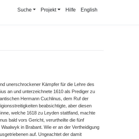
Suche
Projekt
Hilfe
English
er und unerschrockener Kämpfer für die Lehre des
ius an und unterzeichnete 1610 als Prediger zu
trantischen Hermann Cuchlinus, dem Ruf der
ionsstreitigkeiten beabsichtigte, aber diesen
m Sinne, welche 1618 zu Leyden stattfand, machte
us bald vors Gericht, verurtheilte die fünf
 Waalwyk in Brabant. Wie er an der Vertheidigung
Ausgetriebenen auf. Ungeachtet der damit