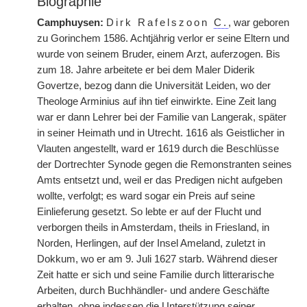
Biographie
Camphuysen:
Dirk Rafelszoon
C.
, war geboren
zu Gorinchem 1586. Achtjährig verlor er seine Eltern und
wurde von seinem Bruder, einem Arzt, auferzogen. Bis
zum 18. Jahre arbeitete er bei dem Maler Diderik
Govertze, bezog dann die Universität Leiden, wo der
Theologe Arminius auf ihn tief einwirkte. Eine Zeit lang
war er dann Lehrer bei der Familie van Langerak,
|
später
in seiner Heimath und in Utrecht. 1616 als Geistlicher in
Vlauten angestellt, ward er 1619 durch die Beschlüsse
der Dortrechter Synode gegen die Remonstranten seines
Amts entsetzt und, weil er das Predigen nicht aufgeben
wollte, verfolgt; es ward sogar ein Preis auf seine
Einlieferung gesetzt. So lebte er auf der Flucht und
verborgen theils in Amsterdam, theils in Friesland, in
Norden, Herlingen, auf der Insel Ameland, zuletzt in
Dokkum, wo er am 9. Juli 1627 starb. Während dieser
Zeit hatte er sich und seine Familie durch litterarische
Arbeiten, durch Buchhändler- und andere Geschäfte
erhalten, ohne indessen die Unterstützung seiner