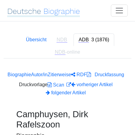
Deutsche
Biographie
Übersicht
NDB
ADB
3 (1876)
NDB
-online
Biographie
Autor/in
Zitierweise
RDF
Druckfassung
Druckvorlage
vorheriger Artikel
Scan
folgender Artikel
Camphuysen, Dirk
Rafelszoon