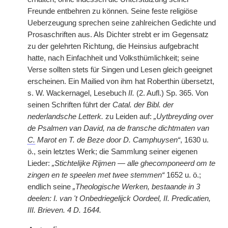
Freunde entbehren zu können. Seine feste religiöse
Ueberzeugung sprechen seine zahlreichen Gedichte und
Prosaschriften aus. Als Dichter strebt er im Gegensatz
zu der gelehrten Richtung, die Heinsius aufgebracht
hatte, nach Einfachheit und Volksthümlichkeit; seine
Verse sollten stets für Singen und Lesen gleich geeignet
erscheinen. Ein Mailied von ihm hat Roberthin übersetzt,
s. W. Wackernagel, Lesebuch
II.
(2. Aufl.) Sp. 365. Von
seinen Schriften führt der
Catal. der Bibl. der
nederlandsche Letterk.
zu Leiden auf:
„Uytbreyding over
de Psalmen van David, na de fransche dichtmaten van
C.
Marot en T. de Beze door D. Camphuysen“
, 1630 u.
ö., sein letztes Werk; die Sammlung seiner eigenen
Lieder:
„Stichtelijke Rijmen — alle ghecomponeerd om te
zingen en te speelen met twee stemmen“
1652 u. ö.;
endlich seine
„Theologische Werken, bestaande in 3
deelen: I. van 't Onbedriegelijck Oordeel, II. Predicatien,
III. Brieven. 4 D. 1644.