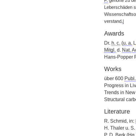
P.
gehörte zu den
Leberschäden so
Wissenschaftsor
verstand.
|
Awards
Dr.
h. c.
(
u. a.
L
Mitgl.
d.
Nat.
A
Hans-Popper Pr
Works
über 600
Publ.
Progress in Li
Trends in New
Structural carb
Literature
R. Schmid, in:
H. Thaler u. S
P. D. Berk (
Hg.