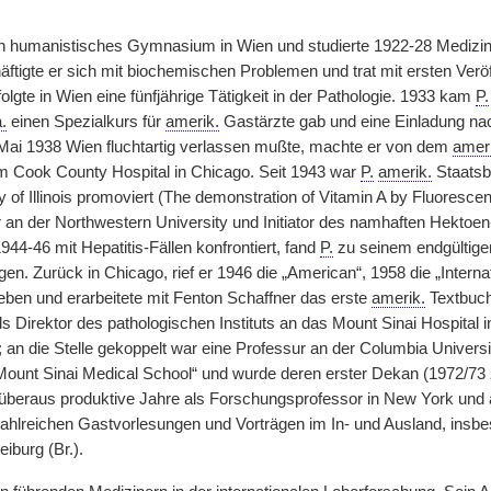
in humanistisches Gymnasium in Wien und studierte 1922-28 Medizin
ftigte er sich mit biochemischen Problemen und trat mit ersten Veröf
olgte in Wien eine fünfjährige Tätigkeit in der Pathologie. 1933 kam
P.
a.
einen Spezialkurs für
amerik.
Gastärzte gab und eine Einladung nac
Mai 1938 Wien fluchtartig verlassen mußte, machte er von dem
ameri
m Cook County Hospital in Chicago. Seit 1943 war
P.
amerik.
Staatsbü
y of Illinois promoviert (The demonstration of Vitamin A by Fluoresc
 an der Northwestern University und Initiator des namhaften Hektoe
1944-46 mit Hepatitis-Fällen konfrontiert, fand
P.
zu seinem endgültigen
n. Zurück in Chicago, rief er 1946 die „American“, 1958 die „Internat
eben und erarbeitete mit Fenton Schaffner das erste
amerik.
Textbuch 
s Direktor des pathologischen Instituts an das Mount Sinai Hospital
; an die Stelle gekoppelt war eine Professur an der Columbia Univers
ount Sinai Medical School“ und wurde deren erster Dekan (1972/73 
 überaus produktive Jahre als Forschungsprofessor in New York und am
ahlreichen Gastvorlesungen und Vorträgen im In- und Ausland, insb
eiburg (Br.).