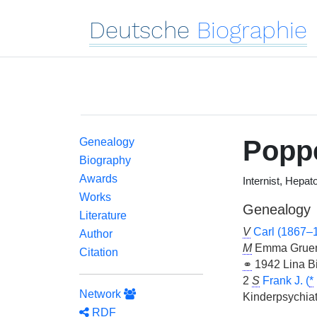
Deutsche
Biographie
Popp
Genealogy
Biography
Awards
Internist, Hepat
Works
Genealogy
Literature
V
Carl (1867–
Author
M
Emma Gruen
Citation
⚭
1942 Lina Bil
2
S
Frank J. (
*
Network
Kinderpsychiat
RDF