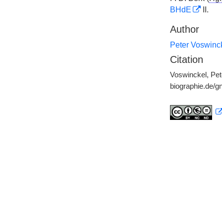
BHdE
II.
Author
Peter Voswinc
Citation
Voswinckel, Pet
biographie.de/