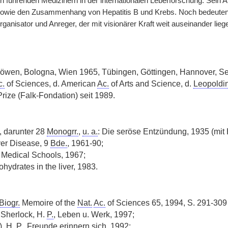
 führenden Medizinern in der internationalen Leberforschung. Sein Arb
wie den Zusammenhang von Hepatitis B und Krebs. Noch bedeutende
ganisator und Anreger, der mit visionärer Kraft weit auseinander 
öwen, Bologna, Wien 1965, Tübingen, Göttingen, Hannover, Se
c.
of Sciences, d. American
Ac.
of Arts and Science, d.
Leopoldi
ize (Falk-Fondation) seit 1989.
, darunter 28
Monogrr.
,
u. a.
: Die seröse Entzündung, 1935 (mit 
ver Disease, 9
Bde.
, 1961-90;
 Medical Schools, 1967;
ohydrates in the liver, 1983.
Biogr.
Memoire of the
Nat.
Ac.
of Sciences 65, 1994, S. 291-30
. Sherlock, H.
P.
, Leben u. Werk, 1997;
), H.
P.
, Freunde erinnern sich, 1992;