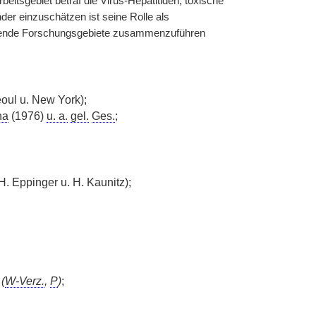
eitsgebiet betraf die Virus-Hepatitiden, toxische
r einzuschätzen ist seine Rolle als
liegende Forschungsgebiete zusammenzuführen
oul u. New York);
na
(1976)
u. a.
gel.
Ges.
;
H. Eppinger u. H. Kaunitz);
9
(
W-Verz.
,
P
)
;