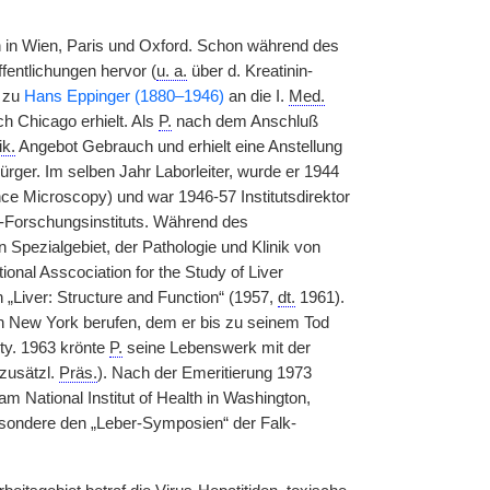
 in Wien, Paris und Oxford. Schon während des
fentlichungen hervor (
u. a.
über d. Kreatinin-
zu
Hans Eppinger (1880–1946)
an die I.
Med.
h Chicago erhielt. Als
P.
nach dem Anschluß
k.
Angebot Gebrauch und erhielt eine Anstellung
rger. Im selben Jahr Laborleiter, wurde er 1944
ence Microscopy) und war 1946-57 Institutsdirektor
n-Forschungsinstituts. Während des
 Spezialgebiet, der Pathologie und Klinik von
ional Asscociation for the Study of Liver
„Liver: Structure and Function“ (1957,
dt.
1961).
 in New York berufen, dem er bis zu seinem Tod
ity. 1963 krönte
P.
seine Lebenswerk mit der
zusätzl.
Präs.
). Nach der Emeritierung 1973
 National Institut of Health in Washington,
esondere den „Leber-Symposien“ der Falk-