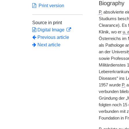
Biography
Print version
P.
absolvierte e
Studiums beschä
Source in print
Clearance). Es f
Digital Image
Klinik, wo er
u. 
Previous article
Österreichs im 
Next article
als Pathologe a
an der Universit
sowie Professor
Militärdienstes 
Lebererkrankunge
Diseases“ ins L
1957 wurde
P.
al
verbunden blieb
Gründung der „M
folgten noch 15
verbunden mit z
Foundation in Fr