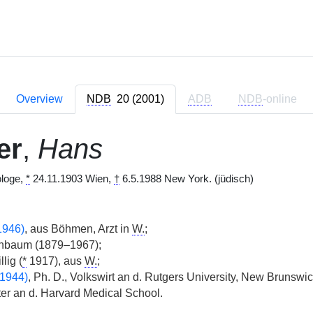
Overview
NDB
20 (2001)
ADB
NDB
-online
er
,
Hans
ologe,
*
24.11.1903 Wien,
†
6.5.1988 New York. (jüdisch)
1946)
, aus Böhmen, Arzt in
W.
;
baum (1879–1967);
lig (
*
1917), aus
W.
;
1944)
, Ph. D., Volkswirt an d. Rutgers University, New Brunswi
er an d. Harvard Medical School.