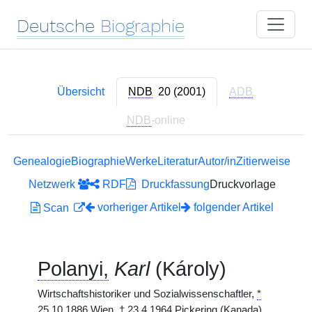
Deutsche
Biographie
Übersicht
NDB
20 (2001)
ADB
NDB
-online
Genealogie
Biographie
Werke
Literatur
Autor/in
Zitierweise
Netzwerk
RDF
Druckfassung
Druckvorlage
vorheriger Artikel
folgender Artikel
Scan
Polanyi,
Karl
(Károly)
Wirtschaftshistoriker und Sozialwissenschaftler,
*
25.10.1886 Wien,
†
23.4.1964 Pickering (Kanada).