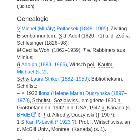
(jüdisch)
Genealogie
V
Michel (Mihály) Pollacsek (1848–1905
), Ziviling.,
Eisenbahnuntern.,
S
d. Adolf (1820–71) u. d. Zsófia
Schlesinger (1826–98);
M
Cecilia Wohl (1862–1939),
T
e. Rabbiners aus
Vilnius;
B
Adolph (1883–1966)
, Wirtsch.
pol.
,
Kaufm.
,
Michael (s. 2)
;
Schw
Laura Striker (1882–1959)
, Bibliothekarin,
Schriftst.
;
–
⚭
1923
Ilona (Helene Maria) Duczynska (1897–
1978
),
Schriftst.
,
Sozialwiss.
, emigrierte 1930
n.
Großbritannien, 1942 in d. USA, 1947
n.
Kanada (s.
BHdE
I),
T
d. Alfred
v.
Duczynski (
†
1907);
1
S
Karl
P.
-Levitt (
*
1923
?),
Prof.
f.
Wirtsch.wiss.
an
d. McGill
Univ.
, Montreal (Kanada) (s.
L
).