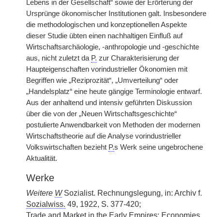
Lebens in der Gesellschaft“ sowie der Erörterung der
Ursprünge ökonomischer Institutionen galt. Insbesondere
die methodologischen und konzeptionellen Aspekte
dieser Studie übten einen nachhaltigen Einfluß auf
Wirtschaftsarchäologie, -anthropologie und -geschichte
aus, nicht zuletzt da
P.
zur Charakterisierung der
Haupteigenschaften vorindustrieller Ökonomien mit
Begriffen wie „Reziprozität“, „Umverteilung“ oder
„Handelsplatz“ eine heute gängige Terminologie entwarf.
Aus der anhaltend und intensiv geführten Diskussion
über die von der „Neuen Wirtschaftsgeschichte“
postulierte Anwendbarkeit von Methoden der modernen
Wirtschaftstheorie auf die Analyse vorindustrieller
Volkswirtschaften bezieht
P.
s Werk seine ungebrochene
Aktualität.
Werke
Weitere
W
Sozialist. Rechnungslegung, in: Archiv f.
Sozialwiss.
49, 1922, S. 377-420;
Trade and Market in the Early Empires: Economies