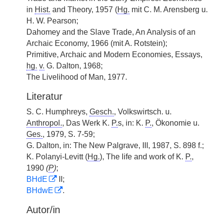
in
Hist.
and Theory, 1957 (
Hg.
mit C. M. Arensberg u.
H. W. Pearson;
Dahomey and the Slave Trade, An Analysis of an
Archaic Economy, 1966 (mit A. Rotstein);
Primitive, Archaic and Modern Economies, Essays,
hg.
v.
G. Dalton, 1968;
The Livelihood of Man, 1977.
Literatur
S. C. Humphreys,
Gesch.
, Volkswirtsch. u.
Anthropol.
, Das Werk K.
P.
s, in: K.
P.
, Ökonomie u.
Ges.
, 1979, S. 7-59;
G. Dalton, in: The New Palgrave, III, 1987, S. 898 f.;
K. Polanyi-Levitt (
Hg.
), The life and work of K.
P.
,
1990
(
P
)
;
BHdE
II;
BHdwE
.
Autor/in