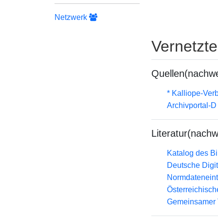
Netzwerk
Vernetzt
Quellen(nachwe
* Kalliope-Ve
Archivportal-
Literatur(nachw
Katalog des B
Deutsche Digit
Normdateneint
Österreichisc
Gemeinsamer 