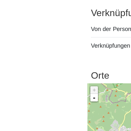
Verknüpf
Von der Perso
Verknüpfungen 
Orte
+
-