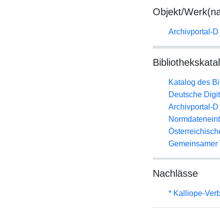
Objekt/Werk(n
Archivportal-
Bibliothekskata
Katalog des B
Deutsche Digit
Archivportal-
Normdateneint
Österreichisc
Gemeinsamer 
Nachlässe
* Kalliope-Ve