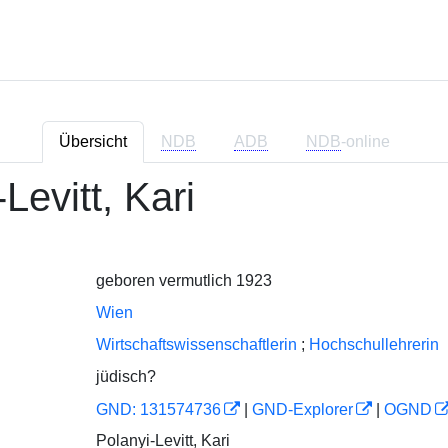
Übersicht
NDB
ADB
NDB
-online
Levitt, Kari
geboren vermutlich 1923
Wien
Wirtschaftswissenschaftlerin
;
Hochschullehrerin
jüdisch?
GND: 131574736
|
GND-Explorer
|
OGND
Polanyi-Levitt, Kari