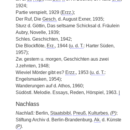
1924;
Partie verspielt, 1929 (
Erzz.
);
Der Ruf, Die
Gesch.
d. August Exner, 1935;
Sturz d. Göttin, Das seltsame Schicksal d. Fräulein
Aubry, Novelle, 1939;
Schles. Geschichten, 1942;
Die Blockflöte,
Erz.
, 1944 (
u. d. T.
: Harter Süden,
1957);
Zw. gestern u. morgen, Geschichten aus zwei
J.zehnten, 1948;
Wieviel Mörder gibt es?
Erzz.
, 1953 (
u. d. T.
:
Engelsmasken, 1954);
Wanderungen auf d. Athos, 1960;
Südöstl. Melodie. Essays, Reden, Hörspiel, 1963.
|
Nachlass
Nachlaß:
Berlin,
Staatsbibl.
Preuß.
Kulturbes.
(
P
)
;
Stiftung Archiv d. Berlin-Brandenburg.
Ak.
d. Künste
(
P
).