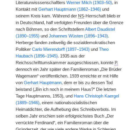
Literaturwisssenschaftlers
Werner Milch (1903–50)
, in
Kontakt mit
Gerhart Hauptmann (1862–1946)
und
seinem Kreis kam. Während der
NS
-Herrschaft blieb er
in Deutschland, half verfolgten Freunden über die Grenze
nach Böhmen, so den Schriftstellern
Albert Daudistel
(1890–1955)
und
Johannes Wüsten (1896–1943)
.
Herberge fanden zeitweilig die sozialdemokratischen
Politiker
Carlo Mierendorff (1897–1943)
und
Theo
Haubach (1896–1945)
. 1935 aus der
Reichsschrifttumskammer ausgeschlossen, konnte
P.
dennoch ein Jahr später den Familienroman „Die Brüder
Wagemann“ veröffentlichen. 1939 erreichte er mit Hilfe
von
Gerhart Hauptmann
, dem er bis zu dessen Tod
beistand („Bin ich noch in meinem Haus?“ Die letzten
Tage Hauptmanns, 1953), und
Hans Christoph Kaergel
(1889–1946)
, einem nationalsozialistischen
Heimatdichter, die Aufhebung des Schreibverbots. Im
selben Jahr erschien sein erfolgreichstes Buch „Der
verrückte Ferdinand“, ein Familienroman über die
Gründerzeit, der wie viele andere Werke in Schlesien