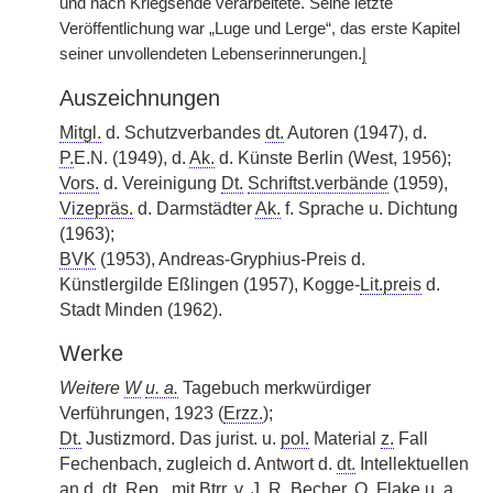
und nach Kriegsende verarbeitete. Seine letzte
Veröffentlichung war „Luge und Lerge“, das erste Kapitel
seiner unvollendeten Lebenserinnerungen.
|
Auszeichnungen
Mitgl.
d. Schutzverbandes
dt.
Autoren (1947), d.
P.
E.N. (1949), d.
Ak.
d. Künste Berlin (West, 1956);
Vors.
d. Vereinigung
Dt.
Schriftst.verbände
(1959),
Vizepräs.
d. Darmstädter
Ak.
f. Sprache u. Dichtung
(1963);
BVK
(1953), Andreas-Gryphius-Preis d.
Künstlergilde Eßlingen (1957), Kogge-
Lit.preis
d.
Stadt Minden (1962).
Werke
Weitere
W
u. a.
Tagebuch merkwürdiger
Verführungen, 1923 (
Erzz.
);
Dt.
Justizmord. Das jurist. u.
pol.
Material
z.
Fall
Fechenbach, zugleich d. Antwort d.
dt.
Intellektuellen
an d.
dt.
Rep.
, mit
Btrr.
v.
J. R. Becher, O. Flake
u. a.
,