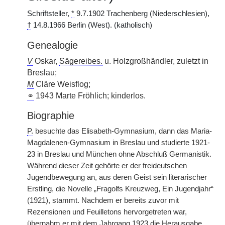
Schriftsteller,
*
9.7.1902 Trachenberg (Niederschlesien),
†
14.8.1966 Berlin (West). (katholisch)
Genealogie
V
Oskar,
Sägereibes.
u. Holzgroßhändler, zuletzt in
Breslau;
M
Cläre Weisflog;
⚭
1943 Marte Fröhlich; kinderlos.
Biographie
P.
besuchte das Elisabeth-Gymnasium, dann das Maria-
Magdalenen-Gymnasium in Breslau und studierte 1921-
23 in Breslau und München ohne Abschluß Germanistik.
Während dieser Zeit gehörte er der freideutschen
Jugendbewegung an, aus deren Geist sein literarischer
Erstling, die Novelle „Fragolfs Kreuzweg, Ein Jugendjahr“
(1921), stammt. Nachdem er bereits zuvor mit
Rezensionen und Feuilletons hervorgetreten war,
übernahm er mit dem Jahrgang 1923 die Herausgabe