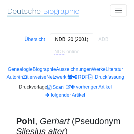
Deutsche
Biographie
Übersicht
NDB
20 (2001)
ADB
NDB
-online
Genealogie
Biographie
Auszeichnungen
Werke
Literatur
Autor/in
Zitierweise
Netzwerk
RDF
Druckfassung
Druckvorlage
vorheriger Artikel
Scan
folgender Artikel
Pohl
,
Gerhart
(Pseudonym
Silesius alter
)