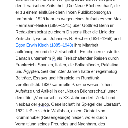
der literarischen Zeitschrift „Die Neue Bücherschau“, die
er zu einem einflußreichen linken Publikationsorgan
umformte. 1929 kam es wegen eines Aufsatzes von Max
Herrmann-Neiße (1886–1941) über Gottfried Benn im
Redaktionsbeirat zu einem Dissens über die Linie der
Zeitschrift, worauf Johannes R. Becher (1891–1958) und
Egon Erwin Kisch (1885–1948)
ihre Mitarbeit
aufkündigten und die Zeitschrift ihr Erscheinen einstellte.
Danach unternahm
P.
als Freischaffender Reisen durch
Frankreich, Spanien, Italien, die Balkanländer, Palästina
und Ägypten. Seit den 20er Jahren hatte er regelmäßig
Beiträge, Essays und Hörspiele im Rundfunk
veröffentlicht. 1930 sammelte
P.
seine wesentlichen
Aufsätze und Artikel in der „Neuen Bücherschau“ unter
dem Titel „Vormarsch ins XX. Jahrhundert, Zerfall und
Neubau der
europ.
Gesellschaft im Spiegel der Literatur“.
1932 ließ er sich in Wolfshau, einem Ortsteil von
Krummhübel (Riesengebirge) nieder, wo er durch
Vermittlung seines Freundes und Nachbarn, des