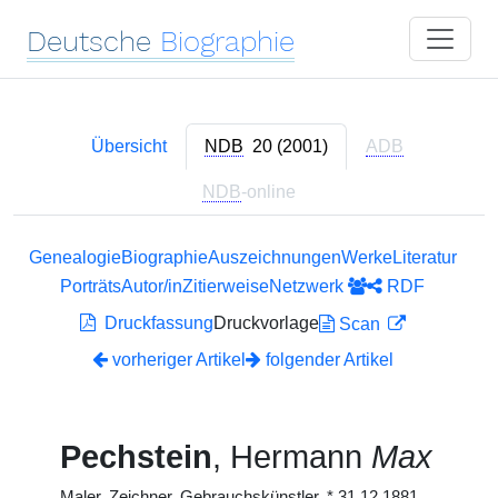
Deutsche
Biographie
Übersicht
NDB
20 (2001)
ADB
NDB
-online
Genealogie
Biographie
Auszeichnungen
Werke
Literatur
Porträts
Autor/in
Zitierweise
Netzwerk
RDF
Druckfassung
Druckvorlage
Scan
vorheriger Artikel
folgender Artikel
Pechstein
, Hermann
Max
Maler, Zeichner, Gebrauchskünstler,
*
31.12.1881