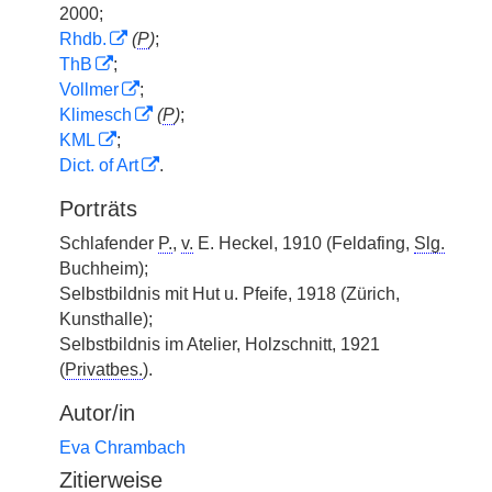
2000;
Rhdb.
(
P
)
;
ThB
;
Vollmer
;
Klimesch
(
P
)
;
KML
;
Dict. of Art
.
Porträts
Schlafender
P.
,
v.
E. Heckel, 1910 (Feldafing,
Slg.
Buchheim);
Selbstbildnis mit Hut u. Pfeife, 1918 (Zürich,
Kunsthalle);
Selbstbildnis im Atelier, Holzschnitt, 1921
(
Privatbes.
).
Autor/in
Eva Chrambach
Zitierweise