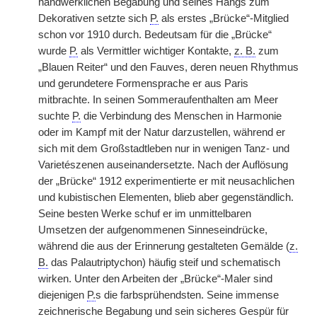
handwerklichen Begabung und seines Hangs zum
Dekorativen setzte sich
P.
als erstes „Brücke“-Mitglied
schon vor 1910 durch. Bedeutsam für die „Brücke“
wurde
P.
als Vermittler wichtiger Kontakte,
z. B.
zum
„Blauen Reiter“ und den Fauves, deren neuen Rhythmus
und gerundetere Formensprache er aus Paris
mitbrachte. In seinen Sommeraufenthalten am Meer
suchte
P.
die Verbindung des Menschen in Harmonie
oder im Kampf mit der Natur darzustellen, während er
sich mit dem Großstadtleben nur in wenigen Tanz- und
Varietészenen auseinandersetzte. Nach der Auflösung
der „Brücke“ 1912 experimentierte er mit neusachlichen
und kubistischen Elementen, blieb aber gegenständlich.
Seine besten Werke schuf er im unmittelbaren
Umsetzen der aufgenommenen Sinneseindrücke,
während die aus der Erinnerung gestalteten Gemälde (
z.
B.
das Palautriptychon) häufig steif und schematisch
wirken. Unter den Arbeiten der „Brücke“-Maler sind
diejenigen
P.
s die farbsprühendsten. Seine immense
zeichnerische Begabung und sein sicheres Gespür für