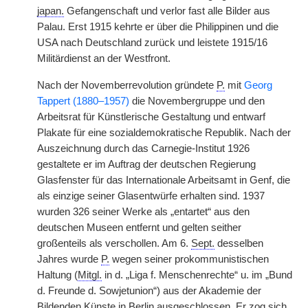
japan.
Gefangenschaft und verlor fast alle Bilder aus
Palau. Erst 1915 kehrte er über die Philippinen und die
USA nach Deutschland zurück und leistete 1915/16
Militärdienst an der Westfront.
Nach der Novemberrevolution gründete
P.
mit
Georg
Tappert (1880–1957)
die Novembergruppe und den
Arbeitsrat für Künstlerische Gestaltung und entwarf
Plakate für eine sozialdemokratische Republik. Nach der
Auszeichnung durch das Carnegie-Institut 1926
gestaltete er im Auftrag der deutschen Regierung
Glasfenster für das Internationale Arbeitsamt in Genf, die
als einzige seiner Glasentwürfe erhalten sind. 1937
wurden 326 seiner Werke als „entartet“ aus den
deutschen Museen entfernt und gelten seither
großenteils als verschollen. Am 6.
Sept.
desselben
Jahres wurde
P.
wegen seiner prokommunistischen
Haltung (
Mitgl.
in d. „Liga f. Menschenrechte“ u. im „Bund
d. Freunde d. Sowjetunion“) aus der Akademie der
Bildenden Künste in Berlin ausgeschlossen. Er zog sich