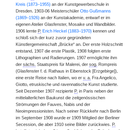
Kreis (1873–1955)
an der Kunstgewerbeschule in
Dresden.
|
1903-06 Meisterschüler
Otto Gußmanns
(1869–1926)
an der Kunstakademie, entwarf er im
eigenen Atelier Glasfenster, Mosaike und Wandbilder.
1906 lernte
P.
Erich Heckel (1883–1970)
kennen und
schloß sich der kurz zuvor gegründeten
Künstlergemeinschaft „Brücke“ an. Der erste Holzschnitt
entstand, 1907 die erste Plastik, 1908 folgten erste
Lithographien und Radierungen. 1907 ermöglichte ihm
der
sächs.
Staatspreis für Malerei, der
sog.
Rompreis
(Glasfenster f. d. Rathaus in Eibenstock [Erzgebirge]),
eine erste Reise nach Italien, wo er
v. a.
Fra Angelico,
Giotto, etruskische und ravennatische Kunst studierte.
Seit Dezember 1907 rezipierte
P.
in Paris neben der
mittelalterlichen Baukunst die zeitgenössischen
Strömungen der Fauves, Nabis und der
Neoimpressionisten. Nach seiner Rückkehr nach Berlin
im September 1908 wurde er 1909 Mitglied der Berliner
Secession, die aber 1910 seine Bilder zurückwies.
P.