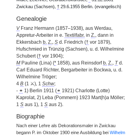
Zwickau (Sachsen),
†
29.6.1955 Berlin. (evangelisch)
Genealogie
V
Franz Hermann (1857–1938), aus Werdau,
Appretur-Arbeiter in e.
Textilfabr.
in
Z.
, dann in
Ekkersbach
b.
Z.
,
S
d. Friedrich (
†
vor 1879),
Hufschmied in Trünzig (Sachsen), u. d. Wilhelmine
Schubert (
†
vor 1904);
M
Pauline (Lina) (
*
1858), aus Reinsdorf
b.
Z.
,
T
d.
Carl Eduard Richter, Bergarbeiter in Bockwa, u. d.
Wilhelmine Tröger;
4
B
(1 ⚔), 1
Schw
;
-
⚭
1) Berlin 1911 (
⚭
1921) Charlotte (Lotte)
Kaprolat, 2) Leba (Pommern) 1923 Mart(h)a Möller;
1
S
aus 1), 1
S
aus 2).
Biographie
Nach einer Lehre als Dekorationsmaler in Zwickau
begann
P.
im Oktober 1900 eine Ausbildung bei
Wilhelm