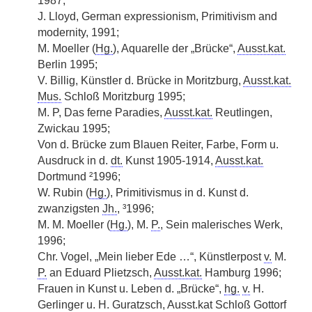
1987;
J. Lloyd, German expressionism, Primitivism and
modernity, 1991;
M. Moeller (
Hg.
), Aquarelle der „Brücke“,
Ausst.kat.
Berlin 1995;
V. Billig, Künstler d. Brücke in Moritzburg,
Ausst.kat.
Mus.
Schloß Moritzburg 1995;
M. P, Das ferne Paradies,
Ausst.kat.
Reutlingen,
Zwickau 1995;
Von d. Brücke zum Blauen Reiter, Farbe, Form u.
Ausdruck in d.
dt.
Kunst 1905-1914,
Ausst.kat.
Dortmund ²1996;
W. Rubin (
Hg.
), Primitivismus in d. Kunst d.
zwanzigsten
Jh.
, ³1996;
M. M. Moeller (
Hg.
), M.
P.
, Sein malerisches Werk,
1996;
Chr. Vogel, „Mein lieber Ede …“, Künstlerpost
v.
M.
P.
an Eduard Plietzsch,
Ausst.kat.
Hamburg 1996;
Frauen in Kunst u. Leben d. „Brücke“,
hg.
v.
H.
Gerlinger u. H. Guratzsch, Ausst.kat Schloß Gottorf