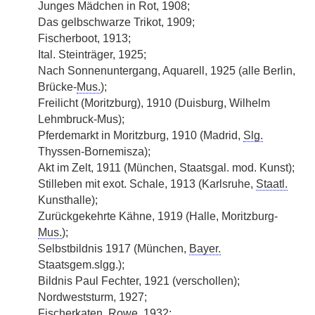
Junges Mädchen in Rot, 1908;
Das gelbschwarze Trikot, 1909;
Fischerboot, 1913;
Ital. Steinträger, 1925;
Nach Sonnenuntergang, Aquarell, 1925 (alle Berlin,
Brücke-
Mus.
);
Freilicht (Moritzburg), 1910 (Duisburg, Wilhelm
Lehmbruck-Mus);
Pferdemarkt in Moritzburg, 1910 (Madrid,
Slg.
Thyssen-Bornemisza);
Akt im Zelt, 1911 (München, Staatsgal. mod. Kunst);
Stilleben mit exot. Schale, 1913 (Karlsruhe,
Staatl.
Kunsthalle);
Zurückgekehrte Kähne, 1919 (Halle, Moritzburg-
Mus.
);
Selbstbildnis 1917 (München,
Bayer.
Staatsgem.slgg.);
Bildnis Paul Fechter, 1921 (verschollen);
Nordweststurm, 1927;
Fischerkaten, Rowe, 1932;