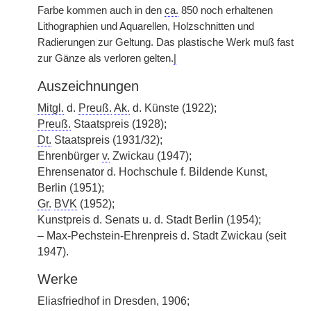
Farbe kommen auch in den
ca.
850 noch erhaltenen
Lithographien und Aquarellen, Holzschnitten und
Radierungen
|
zur Geltung. Das plastische Werk muß fast
zur Gänze als verloren gelten.
|
Auszeichnungen
Mitgl.
d.
Preuß.
Ak.
d. Künste (1922);
Preuß.
Staatspreis (1928);
Dt.
Staatspreis (1931/32);
Ehrenbürger
v.
Zwickau (1947);
Ehrensenator d. Hochschule f. Bildende Kunst,
Berlin (1951);
Gr.
BVK
(1952);
Kunstpreis d. Senats u. d. Stadt Berlin (1954);
– Max-Pechstein-Ehrenpreis d. Stadt Zwickau (seit
1947).
Werke
Eliasfriedhof in Dresden, 1906;