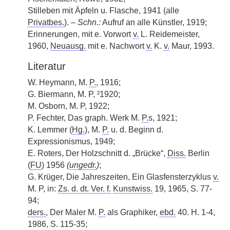
Stilleben mit Äpfeln u. Flasche, 1941 (alle
Privatbes.
). –
Schn.:
Aufruf an alle Künstler, 1919;
Erinnerungen, mit e. Vorwort
v.
L. Reidemeister,
1960,
Neuausg.
mit e. Nachwort
v.
K.
v.
Maur, 1993.
Literatur
W. Heymann, M.
P.
, 1916;
G. Biermann, M. P, ²1920;
M. Osborn, M. P, 1922;
P. Fechter, Das graph. Werk M.
P.
s, 1921;
K. Lemmer (
Hg.
), M.
P.
u. d. Beginn d.
Expressionismus, 1949;
E. Roters, Der Holzschnitt d. „Brücke“,
Diss.
Berlin
(
FU
) 1956
(
ungedr.
)
;
G. Krüger, Die Jahreszeiten, Ein Glasfensterzyklus
v.
M. P, in:
Zs. d. dt. Ver. f.
Kunstwiss.
19, 1965, S. 77-
94;
ders.
, Der Maler M.
P.
als Graphiker,
ebd.
40. H. 1-4,
1986, S. 115-35;