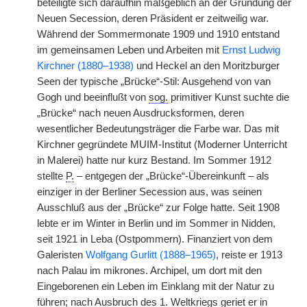
beteiligte sich daraufhin maßgeblich an der Gründung der
Neuen Secession, deren Präsident er zeitweilig war.
Während der Sommermonate 1909 und 1910 entstand
im gemeinsamen Leben und Arbeiten mit
Ernst Ludwig
Kirchner (1880–1938)
und Heckel an den Moritzburger
Seen der typische „Brücke“-Stil: Ausgehend von van
Gogh und beeinflußt von
sog.
primitiver Kunst suchte die
„Brücke“ nach neuen Ausdrucksformen, deren
wesentlicher Bedeutungsträger die Farbe war. Das mit
Kirchner gegründete MUIM-Institut (Moderner Unterricht
in Malerei) hatte nur kurz Bestand. Im Sommer 1912
stellte
P.
– entgegen der „Brücke“-Übereinkunft – als
einziger in der Berliner Secession aus, was seinen
Ausschluß aus der „Brücke“ zur Folge hatte. Seit 1908
lebte er im Winter in Berlin und im Sommer in Nidden,
seit 1921 in Leba (Ostpommern). Finanziert von dem
Galeristen
Wolfgang Gurlitt (1888–1965)
, reiste er 1913
nach Palau im mikrones. Archipel, um dort mit den
Eingeborenen ein Leben im Einklang mit der Natur zu
führen; nach Ausbruch des 1. Weltkriegs geriet er in