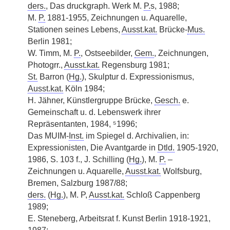
ders.
, Das druckgraph. Werk M.
P.
s, 1988;
M.
P.
1881-1955, Zeichnungen u. Aquarelle,
Stationen seines Lebens,
Ausst.kat.
Brücke-
Mus.
Berlin 1981;
W. Timm, M.
P.
, Ostseebilder,
Gem.
, Zeichnungen,
Photogrr.,
Ausst.kat.
Regensburg 1981;
St.
Barron (
Hg.
), Skulptur d. Expressionismus,
Ausst.kat.
Köln 1984;
H. Jähner, Künstlergruppe Brücke,
Gesch.
e.
Gemeinschaft u. d. Lebenswerk ihrer
Repräsentanten, 1984, ⁵1996;
Das MUIM-
Inst.
im Spiegel d. Archivalien, in:
Expressionisten, Die Avantgarde in
Dtld.
1905-1920,
1986, S. 103 f., J. Schilling (
Hg.
), M.
P.
–
Zeichnungen u. Aquarelle,
Ausst.kat.
Wolfsburg,
Bremen, Salzburg 1987/88;
ders.
(
Hg.
), M. P,
Ausst.kat.
Schloß Cappenberg
1989;
E. Steneberg, Arbeitsrat f. Kunst Berlin 1918-1921,