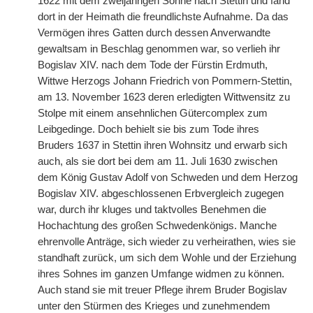
1622 mit dem zweijährigen Sohne nach Stettin und fand
dort in der Heimath die freundlichste Aufnahme. Da das
Vermögen ihres Gatten durch dessen Anverwandte
gewaltsam in Beschlag genommen war, so verlieh ihr
Bogislav XIV. nach dem Tode der Fürstin Erdmuth,
Wittwe Herzogs Johann Friedrich von Pommern-Stettin,
am 13. November 1623 deren erledigten Wittwensitz zu
Stolpe mit einem ansehnlichen Gütercomplex zum
Leibgedinge. Doch behielt sie bis zum Tode ihres
Bruders 1637 in Stettin ihren Wohnsitz und erwarb sich
auch, als sie dort bei dem am 11. Juli 1630 zwischen
dem König Gustav Adolf von Schweden und dem Herzog
Bogislav XIV. abgeschlossenen Erbvergleich zugegen
war, durch ihr kluges und taktvolles Benehmen die
Hochachtung des großen Schwedenkönigs. Manche
ehrenvolle Anträge, sich wieder zu verheirathen, wies sie
standhaft zurück, um sich dem Wohle und der Erziehung
ihres Sohnes im ganzen Umfange widmen zu können.
Auch stand sie mit treuer Pflege ihrem Bruder Bogislav
unter den Stürmen des Krieges und zunehmendem