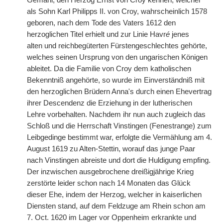
Gemahl, den Herzog Ernst von Croy kennen, welcher
als Sohn Karl Philipps II. von Croy, wahrscheinlich 1578
geboren, nach dem Tode des Vaters 1612 den
herzoglichen Titel erhielt und zur Linie Havr
é
jenes
alten
|
und reichbegüterten Fürstengeschlechtes gehörte,
welches seinen Ursprung von den ungarischen Königen
ableitet. Da die Familie von Croy dem katholischen
Bekenntniß angehörte, so wurde im Einverständniß mit
den herzoglichen Brüdern Anna's durch einen Ehevertrag
ihrer Descendenz die Erziehung in der lutherischen
Lehre vorbehalten. Nachdem ihr nun auch zugleich das
Schloß und die Herrschaft Vinstingen (Fenestrange) zum
Leibgedinge bestimmt war, erfolgte die Vermählung am 4.
August 1619 zu Alten-Stettin, worauf das junge Paar
nach Vinstingen abreiste und dort die Huldigung empfing.
Der inzwischen ausgebrochene dreißigjährige Krieg
zerstörte leider schon nach 14 Monaten das Glück
dieser Ehe, indem der Herzog, welcher in kaiserlichen
Diensten stand, auf dem Feldzuge am Rhein schon am
7. Oct. 1620 im Lager vor Oppenheim erkrankte und