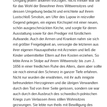
Umgang jedem anderen vorzogen. Nicht minder war sie
für das Wohl der Bewohner ihres Wittwensitzes und
dessen Umgebung bedacht
|
und errichtete auf ihrem
Lustschloß Smolsin, am Ufer des Lupow in reizvoller
Gegend gelegen, ein eignes Kirchspiel mit einer neuen,
schön ausgeschmückten Kirche, und sorgte für deren
Ausstattung sowie für den Prediger mit fürstlichem
Aufwande. Auch der Armen und Kranken nahm sie sich
mit größter Freigebigkeit an, versorgte die letzteren aus
ihrer eigenen Hausapotheke mit Arzneien und ließ die
Kinder unbemittelter Eltern auf ihre Kosten erziehen. So
lebte Anna in Stolpe auf ihrem Wittwensitz bis zum J.
1656 in einer friedlichen Ruhe des Alters, dann aber sollte
sie noch einmal den Schmerz in ganzer Tiefe erfahren.
Nicht nur wurden die erwähnten, mit ihr aufs innigste
befreundeten Herzoginnen und die übrigen Verwandten
durch den Tod von ihrer Seite gerissen, sondern sie war
auch durch den Ausbruch des schwedisch-polnischen
Kriegs zum Verlassen ihres stillen Wohnsitzes
gezwungen. Sie lebte nun theils mit Bewilligung des