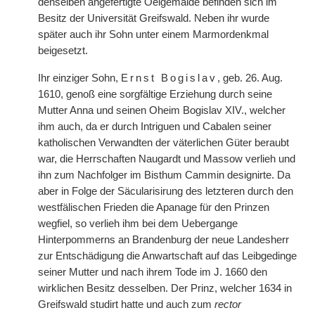
denselben angefertigte Oelgemälde befinden sich im
Besitz der Universität Greifswald. Neben ihr wurde
später auch ihr Sohn unter einem Marmordenkmal
beigesetzt.
Ihr einziger Sohn,
Ernst Bogislav
, geb. 26. Aug.
1610, genoß eine sorgfältige Erziehung durch seine
Mutter Anna und seinen Oheim Bogislav XIV., welcher
ihm auch, da er durch Intriguen und Cabalen seiner
katholischen Verwandten der väterlichen Güter beraubt
war, die Herrschaften Naugardt und Massow verlieh und
ihn zum Nachfolger im Bisthum Cammin designirte. Da
aber in Folge der Säcularisirung des letzteren durch den
westfälischen Frieden die Apanage für den Prinzen
wegfiel, so verlieh ihm bei dem Uebergange
Hinterpommerns an Brandenburg der neue Landesherr
zur Entschädigung die Anwartschaft auf das Leibgedinge
seiner Mutter und nach ihrem Tode im J. 1660 den
wirklichen Besitz desselben. Der Prinz, welcher 1634 in
Greifswald studirt hatte und auch zum
rector