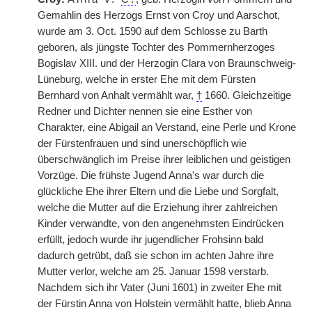
Gemahlin des Herzogs Ernst von Croy und Aarschot,
wurde am 3. Oct. 1590 auf dem Schlosse zu Barth
geboren, als jüngste Tochter des Pommernherzoges
Bogislav XIII. und der Herzogin Clara von Braunschweig-
Lüneburg, welche in erster Ehe mit dem Fürsten
Bernhard von Anhalt vermählt war,
†
1660. Gleichzeitige
Redner und Dichter nennen sie eine Esther von
Charakter, eine Abigail an Verstand, eine Perle und Krone
der Fürstenfrauen und sind unerschöpflich wie
überschwänglich im Preise ihrer leiblichen und geistigen
Vorzüge. Die frühste Jugend Anna's war durch die
glückliche Ehe ihrer Eltern und die Liebe und Sorgfalt,
welche die Mutter auf die Erziehung ihrer zahlreichen
Kinder verwandte, von den angenehmsten Eindrücken
erfüllt, jedoch wurde ihr jugendlicher Frohsinn bald
dadurch getrübt, daß sie schon im achten Jahre ihre
Mutter verlor, welche am 25. Januar 1598 verstarb.
Nachdem sich ihr Vater (Juni 1601) in zweiter Ehe mit
der Fürstin Anna von Holstein vermählt hatte, blieb Anna