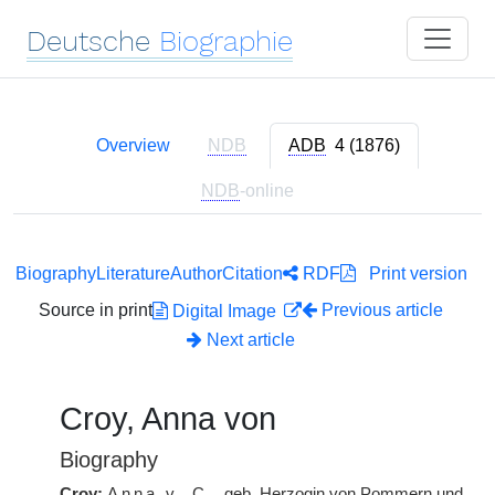
Deutsche
Biographie
Overview
NDB
ADB
4 (1876)
NDB
-online
Biography
Literature
Author
Citation
RDF
Print version
Source in print
Previous article
Digital Image
Next article
Croy, Anna von
Biography
Croy:
Anna v.
C.
, geb. Herzogin von Pommern und