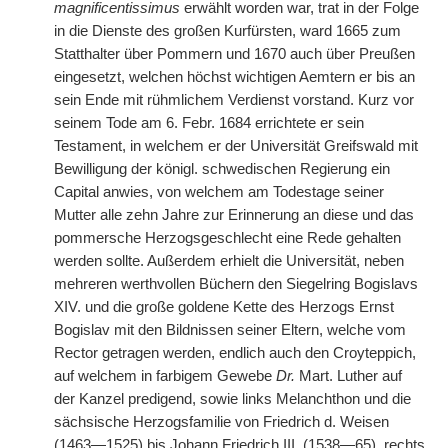
magnificentissimus
erwählt worden war, trat in der Folge
in die Dienste des großen Kurfürsten, ward 1665 zum
Statthalter über Pommern und 1670 auch über Preußen
eingesetzt, welchen höchst wichtigen Aemtern er bis an
sein Ende mit rühmlichem Verdienst vorstand. Kurz vor
seinem Tode am 6. Febr. 1684 errichtete er sein
Testament, in welchem er der Universität Greifswald mit
Bewilligung der königl. schwedischen Regierung ein
Capital anwies, von welchem am Todestage seiner
Mutter alle zehn Jahre zur Erinnerung an diese und das
pommersche Herzogsgeschlecht eine Rede gehalten
werden sollte. Außerdem erhielt die Universität, neben
mehreren werthvollen Büchern den Siegelring Bogislavs
XIV. und die große goldene Kette des Herzogs Ernst
Bogislav mit den Bildnissen seiner Eltern, welche vom
Rector getragen werden, endlich auch den Croyteppich,
auf welchem in farbigem Gewebe
Dr.
Mart. Luther auf
der Kanzel predigend, sowie links Melanchthon und die
sächsische Herzogsfamilie von Friedrich d. Weisen
(1463—1525) bis Johann Friedrich III. (1538—65), rechts