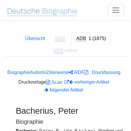
Deutsche
Biographie
Übersicht
NDB
ADB
1 (1875)
NDB
-online
Biographie
Autor/in
Zitierweise
RDF
Druckfassung
Druckvorlage
vorheriger Artikel
Scan
folgender Artikel
Bacherius, Peter
Biographie
Bacherius:
Peter
B.
(de Backer)
, Prediger und