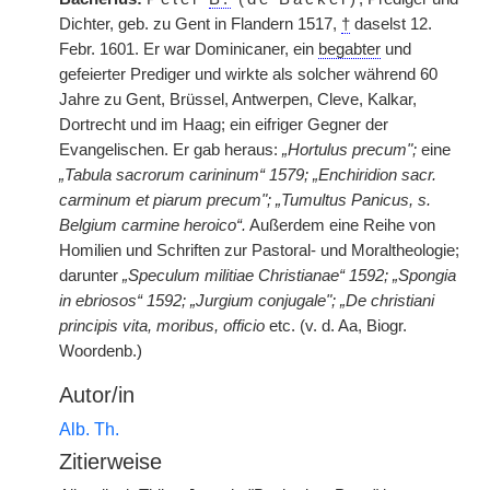
Dichter, geb. zu Gent in Flandern 1517,
†
daselst 12.
Febr. 1601. Er war Dominicaner, ein
begabter
und
gefeierter Prediger und wirkte als solcher während 60
Jahre zu Gent, Brüssel, Antwerpen, Cleve, Kalkar,
Dortrecht und im Haag; ein eifriger Gegner der
Evangelischen. Er gab heraus:
„Hortulus precum";
eine
„Tabula sacrorum carininum“ 1579; „Enchiridion sacr.
carminum et piarum precum"; „Tumultus Panicus, s.
Belgium carmine heroico“.
Außerdem eine Reihe von
Homilien und Schriften zur Pastoral- und Moraltheologie;
darunter
„Speculum militiae Christianae“ 1592; „Spongia
in ebriosos“ 1592; „Jurgium conjugale"; „De christiani
principis vita, moribus, officio
etc. (v. d. Aa, Biogr.
Woordenb.)
Autor/in
Alb. Th.
Zitierweise