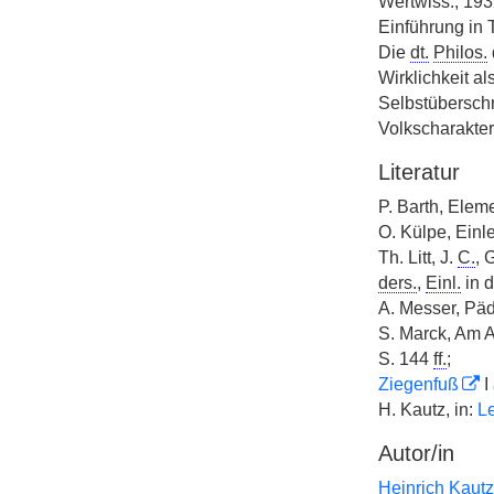
Wertwiss., 193
Einführung in 
Die
dt.
Philos.
Wirklichkeit al
Selbstüberschr
Volkscharakte
Literatur
P. Barth, Elem
O. Külpe, Einle
Th. Litt, J.
C.
, 
ders.
,
Einl.
in 
A. Messer, Päd
S. Marck, Am 
S. 144
ff.
;
Ziegenfuß
I
H. Kautz, in:
Le
Autor/in
Heinrich Kautz