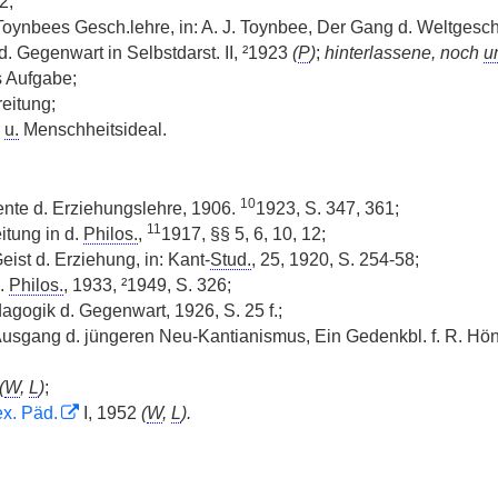
2;
Toynbees Gesch.lehre, in: A. J. Toynbee, Der Gang d. Weltgesch
d. Gegenwart in Selbstdarst. II, ²1923
(
P
)
;
hinterlassene, noch
u
s Aufgabe;
eitung;
r
u.
Menschheitsideal.
10
ente d. Erziehungslehre, 1906.
1923, S. 347, 361;
11
itung in d.
Philos.
,
1917, §§ 5, 6, 10, 12;
Geist d. Erziehung, in: Kant-
Stud.
, 25, 1920, S. 254-58;
d.
Philos.
, 1933, ²1949, S. 326;
agogik d. Gegenwart, 1926, S. 25 f.;
Ausgang d. jüngeren Neu-Kantianismus, Ein Gedenkbl. f. R. H
(
W
,
L
)
;
x. Päd.
I, 1952
(
W
,
L
).