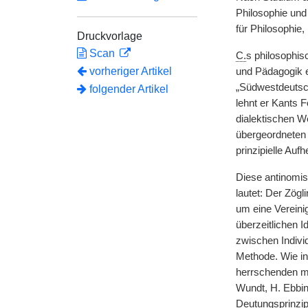
Philosophie und 
für Philosophie
Druckvorlage
Scan
C.
s philosophis
vorheriger Artikel
und Pädagogik e
„Südwestdeutsch
folgender Artikel
lehnt er Kants F
dialektischen We
übergeordneten 
prinzipielle Au
Diese antinomis
lautet: Der Zög
um eine Vereini
überzeitlichen 
zwischen Indivi
Methode. Wie in
herrschenden me
Wundt, H. Ebbin
Deutungsprinzipi