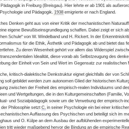
Pädagogik in Freiburg (Breisgau). Hier lehrte er ab 1901 als außerord
, Psychologie und Pädagogik.
1938
emigrierte er nach England.
ches Denken geht aus von einer Kritik der mechanistischen Naturauff
ine eigene Bewußtseinsgrundlegung schaffen. Dabei zeigt er sich als
en Schule“ von W. Windelband und H. Rickert. In der Erkenntniskriti
ormalismus für die Ethik, Ästhetik und Pädagogik ab und bietet das feh
rtlehre. Zu deren Wesenheit gehört vor allem das Widerspiel zwischen 
transzendentalen Idealität, diese vorab als Selbstzeugung des denk
fhebung der Einheit von Sein und Wert im Gegensatz zur realistischen
che, kritisch-dialektische Denkstruktur eignet gleichfalls der von S
ling soll gebildet werden zum autonomen Glied der historischen Kultu
gung zwischen der Freiheit des empirisch-realen Individuums und des
Ideen und Wertgeltungen, die in den Kulturgemeinschaften (Familie, V
dual- und Sozialpädagogik sowie um die Verwebung der empirisch-in
 der Philosophie setzt
C.
in seiner Psychologie ein bei einer kritische
chanistischen Auffassung des Psychischen und beteiligt sich im me
ghaus und O. Külpe an dem Ausbau der aufblühenden experimentelle
en tritt wieder maßgebend hervor die Bindung an die empirische Realit