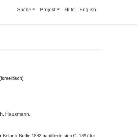
Suche
Projekt
Hilfe
English
sraelitisch)
h.
Hausmann.
Botanik Berlin 1892 habilitierte sich
C.
1897 für