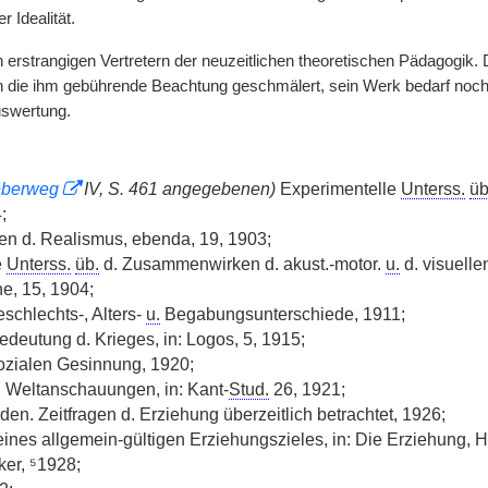
r Idealität.
 erstrangigen Vertretern der neuzeitlichen theoretischen Pädagogik. 
 die ihm gebührende Beachtung geschmälert, sein Werk bedarf noc
uswertung.
berweg
IV, S. 461 angegebenen)
Experimentelle
Unterss.
üb
;
en d. Realismus, ebenda, 19, 1903;
e
Unterss.
üb.
d. Zusammenwirken d. akust.-motor.
u.
d. visuelle
e, 15, 1904;
schlechts-, Alters-
u.
Begabungsunterschiede, 1911;
deutung d. Krieges, in: Logos, 5, 1915;
zialen Gesinnung, 1920;
. Weltanschauungen, in: Kant-
Stud.
26, 1921;
en. Zeitfragen d. Erziehung überzeitlich betrachtet, 1926;
ines allgemein-gültigen Erziehungszieles, in: Die Erziehung, H
er, ⁵1928;