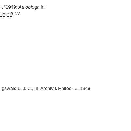
., ²1949;
Autobiogr.
in:
nveröff.
W:
önigswald
u.
J.
C.
, in: Archiv f.
Philos.
, 3, 1949,