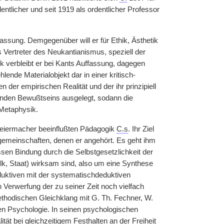
entlicher und seit 1919 als ordentlicher Professor
assung. Demgegenüber will er für Ethik, Ästhetik
 Vertreter des Neukantianismus, speziell der
k verbleibt er bei Kants Auffassung, dagegen
lende Materialobjekt dar in einer kritisch-
der empirischen Realität und der ihr prinzipiell
enden Bewußtseins ausgelegt, sodann die
 Metaphysik.
chleiermacher beeinflußten Pädagogik
C.s
. Ihr Ziel
rgemeinschaften, denen er angehört. Es geht ihm
sen Bindung durch die Selbstgesetzlichkeit der
olk, Staat) wirksam sind, also um eine Synthese
duktiven mit der systematischdeduktiven
n Verwerfung der zu seiner Zeit noch vielfach
thodischen Gleichklang mit G. Th. Fechner, W.
n Psychologie. In seinen psychologischen
ät bei gleichzeitigem Festhalten an der Freiheit