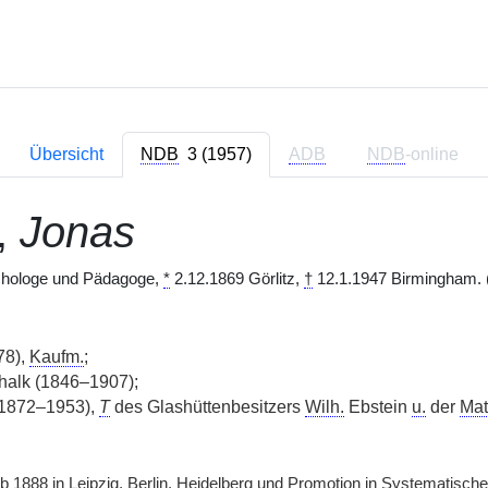
Übersicht
NDB
3 (1957)
ADB
NDB
-online
,
Jonas
chologe und Pädagoge,
*
2.12.1869 Görlitz,
†
12.1.1947 Birmingham. (i
78),
Kaufm.
;
halk (1846–1907);
(1872–1953),
T
des Glashüttenbesitzers
Wilh.
Ebstein
u.
der
Mat
1888 in Leipzig, Berlin, Heidelberg und Promotion in Systematischer 