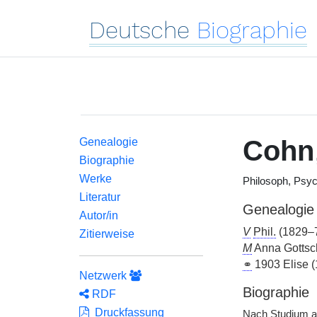
Deutsche
Biographie
Cohn
Genealogie
Biographie
Werke
Philosoph, Psy
Literatur
Genealogie
Autor/in
V
Phil.
(1829–
Zitierweise
M
Anna Gottsc
⚭
1903 Elise 
Netzwerk
Biographie
RDF
Druckfassung
Nach Studium ab 