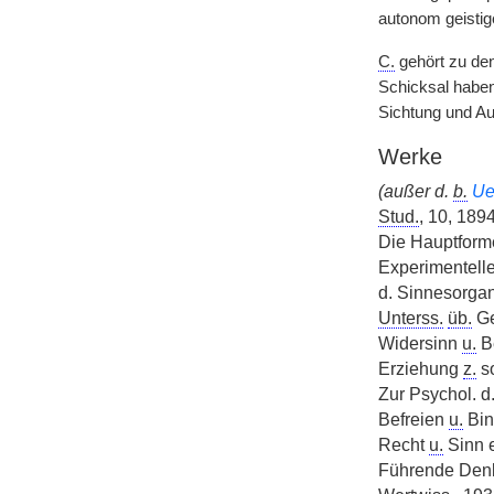
autonom geistige
C.
gehört zu den
Schicksal haben
Sichtung und A
Werke
(außer d.
b.
Ue
Stud.
, 10, 1894
Die Hauptform
Experimentell
d. Sinnesorgan
Unterss.
üb.
Ge
Widersinn
u.
Be
Erziehung
z.
so
Zur Psychol. d
Befreien
u.
Bind
Recht
u.
Sinn e
Führende Denk