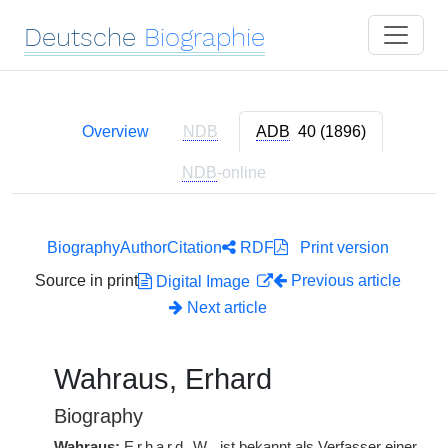
Deutsche
Biographie
Overview
NDB
ADB
40 (1896)
NDB
-online
Biography
Author
Citation
RDF
Print version
Source in print
Previous article
Digital Image
Next article
Wahraus, Erhard
Biography
Wahraus:
Erhard
W.
ist bekannt als Verfasser einer