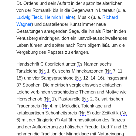
Dt.
Ordens und sein Auftritt in der spätmittelalterlichen,
von der Romantik bis in die Gegenwart in Literatur (
u. a.
Ludwig Tieck
,
Heinrich Heine
), Musik (
u. a.
Richard
Wagner
) und darstellender Kunst immer neue
Gestaltungen anregenden Sage, die ihn als Ritter in den
Venusberg eindringen, dort ein lustvoll-ausschweifendes
Leben führen und später nach Rom pilgern läßt, um die
Vergebung des Papstes zu erlangen.
Handschrift C überliefert unter
T.
s Namen sechs
Tanzleiche (
Nr.
1–6), sechs Minnekanzonen (
Nr.
7–11,
15) und vier Sangspruchtöne (
Nr.
12–14, 16), insgesamt
37 Strophen. Die metrisch vergleichsweise einfachen
Leiche verbinden verschiedene Themen und Motive wie
Herrscherlob (
Nr.
1), Pastourelle (
Nr.
2, 3), satirischen
Frauenpreis (
Nr.
4, mit Melodie), Totenklage und
katalogartigen Schönheitspreis (
Nr.
5) oder Zeitkritik (
Nr.
6) mit der (fingierten?) Aufführungssituation des Tanzes
und der Aufforderung zu höfischer Freude. Lied 7 und 15
nehmen die Tradition der Minneklage mit Natureingang