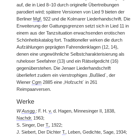
auf, die in Lied 8–10 durch originelle Übertreibungen
parodiert wird; spätere Versionen von Lied 9 bieten der
Berliner
Mgf.
922 und die Kolmarer Liederhandschrift. Die
Erweiterung der Gattungsgrenzen setzt sich in Lied 11 in
einem aus der Tanzsituation erwachsenden erotischen
Schönheitskatalog fort. Traditioneller wirken die durch
Aufzählungen geprägten Fahrendenklagen (12, 14),
denen eine ungewöhnliche Selbstcharakterisierung als
ruheloser Seefahrer (13) und ein Rätselgedicht (16)
gegenüberstehen. Die Jenaer Liederhandschrift
überliefert zudem ein vierstrophiges ,Bußlied`, der
Wiener
Cgm
2885 eine ,Hofzucht` in 261
Reimpaarversen.
Werke
W
Ausgg.
: F. H.
v.
d. Hagen, Minnesinger II, 1838,
Nachdr.
1963;
S. Singer, Der
T.
, 1922;
J. Siebert, Der Dichter
T.
, Leben, Gedichte, Sage, 1934;