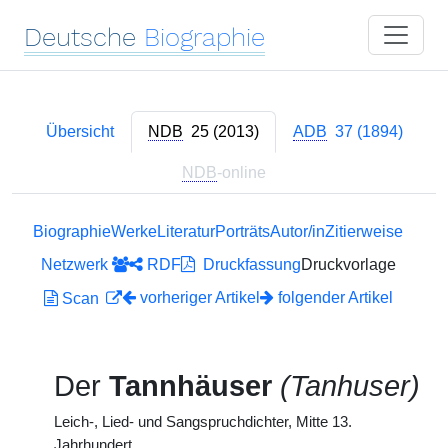
Deutsche
Biographie
Übersicht
NDB
25 (2013)
ADB
37 (1894)
NDB
-online
Biographie
Werke
Literatur
Porträts
Autor/in
Zitierweise
Netzwerk
RDF
Druckfassung
Druckvorlage
vorheriger Artikel
folgender Artikel
Scan
Der
Tannhäuser
(Tanhuser)
Leich-, Lied- und Sangspruchdichter, Mitte 13.
Jahrhundert