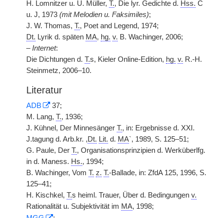
H. Lomnitzer u. U. Müller,
T.
, Die lyr. Gedichte d.
Hss.
C
u. J, 1973
(mit Melodien u. Faksimiles)
;
J. W. Thomas,
T.
, Poet and Legend, 1974;
Dt.
Lyrik d. späten
MA
,
hg.
v.
B. Wachinger, 2006;
–
Internet
:
Die Dichtungen d.
T.
s, Kieler Online-Edition,
hg.
v.
R.-H.
Steinmetz, 2006–10.
Literatur
ADB
37;
M. Lang,
T.
, 1936;
J. Kühnel, Der Minnesänger
T.
, in: Ergebnisse d. XXI.
J.tagung d. Arb.kr. ,
Dt.
Lit.
d.
MA
`, 1989, S. 125–51;
G. Paule, Der
T.
, Organisationsprinzipien d. Werküberlfg.
in d. Maness.
Hs.
, 1994;
B. Wachinger, Vom
T.
z.
T.
-Ballade, in: ZfdA 125, 1996, S.
125–41;
H. Kischkel,
T.
s heiml. Trauer, Über d. Bedingungen
v.
Rationalität u. Subjektivität im
MA
, 1998;