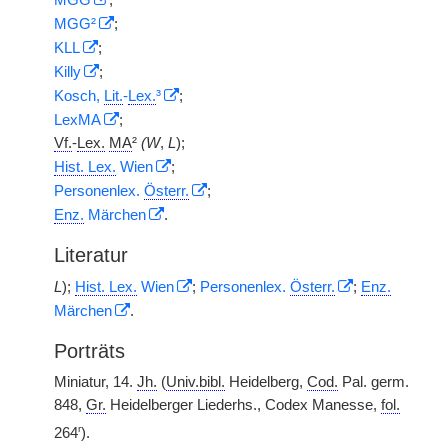
MGG
;
MGG²
;
KLL
;
Killy
;
Kosch,
Lit.
-
Lex.
³
;
LexMA
;
Vf.
-
Lex.
MA
²
(W
,
L
);
Hist. Lex.
Wien
;
Personenlex.
Österr.
;
Enz.
Märchen
.
Literatur
L
);
Hist. Lex.
Wien
;
Personenlex.
Österr.
;
Enz.
Märchen
.
Porträts
Miniatur, 14.
Jh.
(
Univ.bibl.
Heidelberg,
Cod.
Pal. germ.
848,
Gr.
Heidelberger Liederhs., Codex Manesse,
fol.
r
264
).