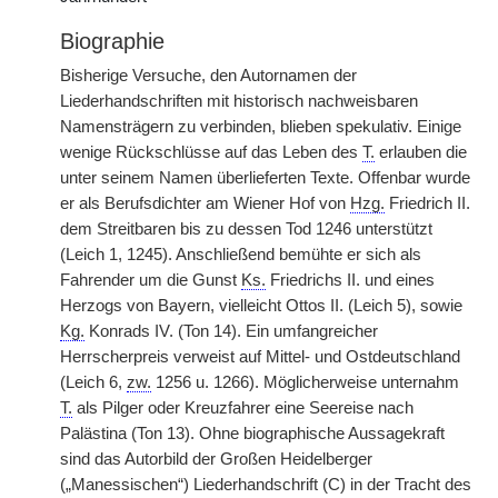
Biographie
Bisherige Versuche, den Autornamen der
Liederhandschriften mit historisch nachweisbaren
Namensträgern zu verbinden, blieben spekulativ. Einige
wenige Rückschlüsse auf das Leben des
T.
erlauben die
unter seinem Namen überlieferten Texte. Offenbar wurde
er als Berufsdichter am Wiener Hof von
Hzg.
Friedrich II.
dem Streitbaren bis zu dessen Tod 1246 unterstützt
(Leich 1, 1245). Anschließend bemühte er sich als
Fahrender um die Gunst
Ks.
Friedrichs II. und eines
Herzogs von Bayern, vielleicht Ottos II. (Leich 5), sowie
Kg.
Konrads IV. (Ton 14). Ein umfangreicher
Herrscherpreis verweist auf Mittel- und Ostdeutschland
(Leich 6,
zw.
1256 u. 1266). Möglicherweise unternahm
T.
als Pilger oder Kreuzfahrer eine Seereise nach
Palästina (Ton 13). Ohne biographische Aussagekraft
sind das Autorbild der Großen Heidelberger
(„Manessischen“) Liederhandschrift (C) in der Tracht des