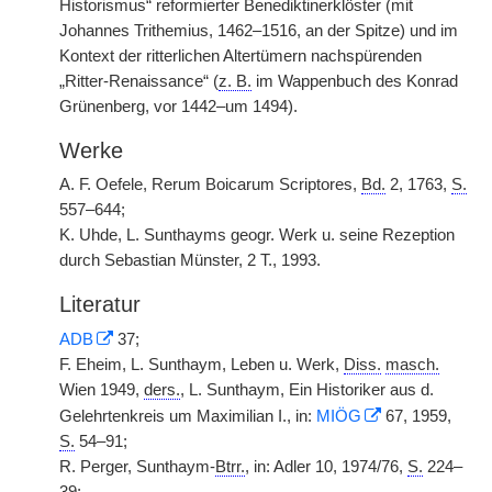
Historismus“ reformierter Benediktinerklöster (mit
Johannes Trithemius, 1462–1516, an der Spitze) und im
Kontext der ritterlichen Altertümern nachspürenden
„Ritter-Renaissance“ (
z. B.
im Wappenbuch des Konrad
Grünenberg, vor 1442–um 1494).
Werke
A. F. Oefele, Rerum Boicarum Scriptores,
Bd.
2, 1763,
S.
557–644;
K. Uhde, L. Sunthayms geogr. Werk u. seine Rezeption
durch Sebastian Münster, 2 T., 1993.
Literatur
ADB
37;
F. Eheim, L. Sunthaym, Leben u. Werk,
Diss.
masch.
Wien 1949,
ders.
, L. Sunthaym, Ein Historiker aus d.
Gelehrtenkreis um Maximilian I., in:
MIÖG
67, 1959,
S.
54–91;
R. Perger, Sunthaym-
Btrr.
, in: Adler 10, 1974/76,
S.
224–