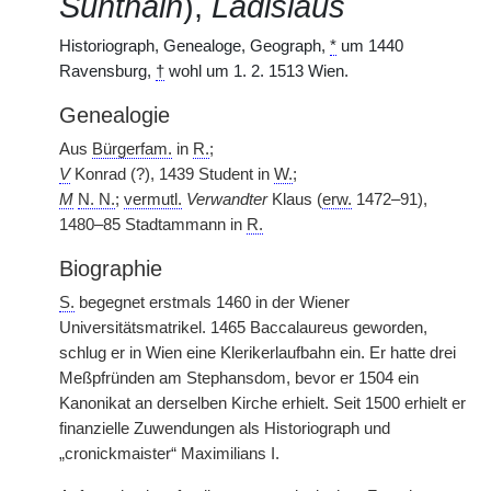
Sunthain
),
Ladislaus
Historiograph, Genealoge, Geograph,
*
um 1440
Ravensburg,
†
wohl um 1. 2. 1513 Wien.
Genealogie
Aus
Bürgerfam.
in
R.
;
V
Konrad (?), 1439 Student in
W.
;
M
N. N.
;
vermutl.
Verwandter
Klaus (
erw.
1472–91),
1480–85 Stadtammann in
R.
Biographie
S.
begegnet erstmals 1460 in der Wiener
Universitätsmatrikel. 1465 Baccalaureus geworden,
schlug er in Wien eine Klerikerlaufbahn ein. Er hatte drei
Meßpfründen am Stephansdom, bevor er 1504 ein
Kanonikat an derselben Kirche erhielt. Seit 1500 erhielt er
finanzielle Zuwendungen als Historiograph und
„cronickmaister“ Maximilians I.