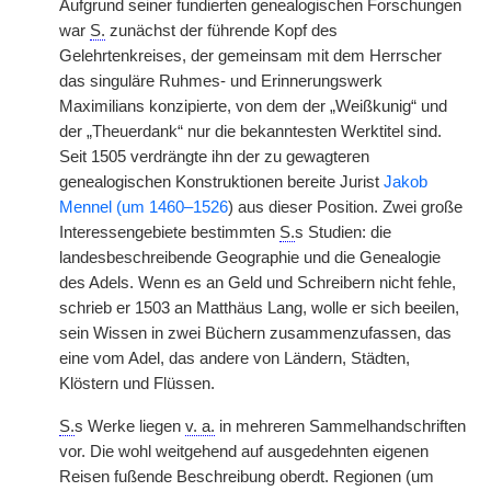
Aufgrund seiner fundierten genealogischen Forschungen
war
S.
zunächst der führende Kopf des
Gelehrtenkreises, der gemeinsam mit dem Herrscher
das singuläre Ruhmes- und Erinnerungswerk
Maximilians konzipierte, von dem der „Weißkunig“ und
der „Theuerdank“ nur die bekanntesten Werktitel sind.
Seit 1505 verdrängte ihn der zu gewagteren
genealogischen Konstruktionen bereite Jurist
Jakob
Mennel (um 1460–1526
) aus dieser Position. Zwei große
Interessengebiete bestimmten
S.
s Studien: die
landesbeschreibende Geographie und die Genealogie
des Adels. Wenn es an Geld und Schreibern nicht fehle,
schrieb er 1503 an Matthäus Lang, wolle er sich beeilen,
sein Wissen in zwei Büchern zusammenzufassen, das
eine vom Adel, das andere von Ländern, Städten,
Klöstern und Flüssen.
S.
s Werke liegen
v. a.
in mehreren Sammelhandschriften
vor. Die wohl weitgehend auf ausgedehnten eigenen
Reisen fußende Beschreibung oberdt. Regionen (um