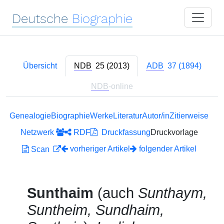
Deutsche
Biographie
Übersicht
NDB
25 (2013)
ADB
37 (1894)
NDB
-online
Genealogie
Biographie
Werke
Literatur
Autor/in
Zitierweise
Netzwerk
RDF
Druckfassung
Druckvorlage
vorheriger Artikel
folgender Artikel
Scan
Sunthaim
(auch
Sunthaym,
Suntheim, Sundhaim,