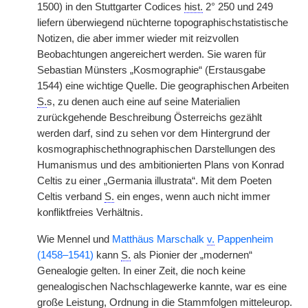
1500) in den Stuttgarter Codices
hist.
2° 250 und 249
liefern überwiegend nüchterne topographischstatistische
Notizen, die aber immer wieder mit reizvollen
Beobachtungen angereichert werden. Sie waren für
Sebastian Münsters „Kosmographie“ (Erstausgabe
1544) eine wichtige Quelle. Die geographischen Arbeiten
S.
s, zu denen auch eine auf seine Materialien
zurückgehende Beschreibung Österreichs gezählt
werden darf, sind zu sehen vor dem Hintergrund der
kosmographischethnographischen Darstellungen des
Humanismus und des ambitionierten Plans von Konrad
Celtis zu einer „Germania illustrata“. Mit dem Poeten
Celtis verband
S.
ein enges, wenn auch nicht immer
konfliktfreies Verhältnis.
Wie Mennel und
Matthäus Marschalk
v.
Pappenheim
(1458–1541)
kann
S.
als Pionier der „modernen“
Genealogie gelten. In einer Zeit, die noch keine
genealogischen Nachschlagewerke kannte, war es eine
große Leistung, Ordnung in die Stammfolgen
mitteleurop.