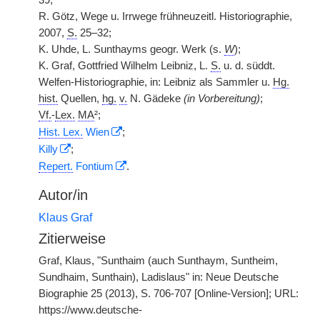
39;
R. Götz, Wege u. Irrwege frühneuzeitl. Historiographie,
2007,
S.
25–32;
K. Uhde, L. Sunthayms geogr. Werk (s.
W
);
K. Graf, Gottfried Wilhelm Leibniz, L.
S.
u. d. süddt.
Welfen-Historiographie, in: Leibniz als Sammler u.
Hg.
hist.
Quellen,
hg.
v.
N. Gädeke
(in Vorbereitung)
;
Vf.
-
Lex.
MA
²;
Hist. Lex.
Wien
;
Killy
;
Repert.
Fontium
.
Autor/in
Klaus Graf
Zitierweise
Graf, Klaus, "Sunthaim (auch Sunthaym, Suntheim,
Sundhaim, Sunthain), Ladislaus" in: Neue Deutsche
Biographie 25 (2013), S. 706-707 [Online-Version]; URL:
https://www.deutsche-