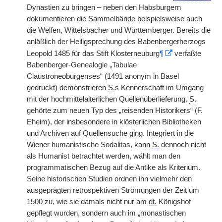
Dynastien zu bringen – neben den Habsburgern
dokumentieren die Sammelbände beispielsweise auch
die Welfen, Wittelsbacher und Württemberger. Bereits die
anläßlich der Heiligsprechung des Babenbergerherzogs
Leopold 1485 für das Stift Klosterneuburg
¶
verfaßte
Babenberger-Genealogie „Tabulae
Claustroneoburgenses“ (1491 anonym in Basel
gedruckt) demonstrieren
S.
s Kennerschaft im Umgang
mit der hochmittelalterlichen Quellenüberlieferung.
|
S.
gehörte zum neuen Typ des „reisenden Historikers“ (F.
Eheim), der insbesondere in klösterlichen Bibliotheken
und Archiven auf Quellensuche ging. Integriert in die
Wiener humanistische Sodalitas, kann
S.
dennoch nicht
als Humanist betrachtet werden, wählt man den
programmatischen Bezug auf die Antike als Kriterium.
Seine historischen Studien ordnen ihn vielmehr den
ausgeprägten retrospektiven Strömungen der Zeit um
1500 zu, wie sie damals nicht nur am
dt.
Königshof
gepflegt wurden, sondern auch im „monastischen