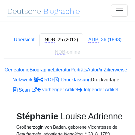
Deutsche
Biographie
Übersicht
NDB
25 (2013)
ADB
36 (1893)
NDB
-online
Genealogie
Biographie
Literatur
Porträts
Autor/in
Zitierweise
Netzwerk
RDF
Druckfassung
Druckvorlage
vorheriger Artikel
folgender Artikel
Scan
Stéphanie
Louise Adrienne
Großherzogin von Baden, geborene Vicomtesse de
Beauharnais
, adoptierte
Napoléon
,
*
28. 8. 1789