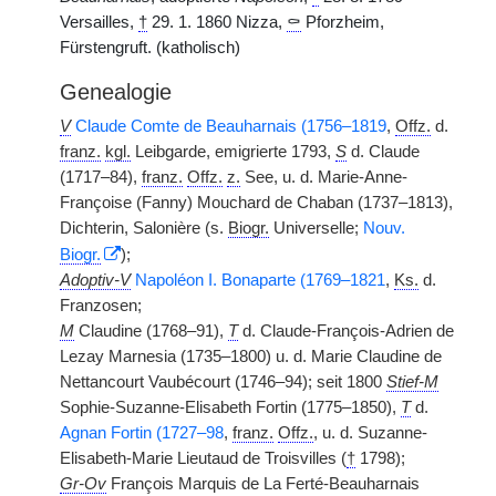
Versailles,
†
29. 1. 1860 Nizza,
⚰
Pforzheim,
Fürstengruft. (katholisch)
Genealogie
V
Claude Comte de Beauharnais (1756–1819
,
Offz.
d.
franz.
kgl.
Leibgarde, emigrierte 1793,
S
d. Claude
(1717–84),
franz.
Offz.
z.
See, u. d. Marie-Anne-
Françoise (Fanny) Mouchard de Chaban (1737–1813),
Dichterin, Salonière (s.
Biogr.
Universelle;
Nouv.
Biogr.
);
Adoptiv-V
Napoléon I. Bonaparte (1769–1821
,
Ks.
d.
Franzosen;
M
Claudine (1768–91),
T
d. Claude-François-Adrien de
Lezay Marnesia (1735–1800) u. d. Marie Claudine de
Nettancourt Vaubécourt (1746–94); seit 1800
Stief-M
Sophie-Suzanne-Elisabeth Fortin (1775–1850),
T
d.
Agnan Fortin (1727–98
,
franz.
Offz.
, u. d. Suzanne-
Elisabeth-Marie Lieutaud de Troisvilles (
†
1798);
Gr-Ov
François Marquis de La Ferté-Beauharnais