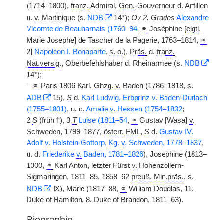
(1714–1800),
franz.
Admiral,
Gen.
-Gouverneur d. Antillen
u.
v.
Martinique (s.
NDB
14*);
Ov 2. Grades
Alexandre
Vicomte de Beauharnais (1760–94
,
⚭
Joséphine [
eigtl.
Marie Josephe] de Tascher de la Pagerie, 1763–1814,
⚭
2]
Napoléon I. Bonaparte
,
s. o.
),
Präs.
d.
franz.
Nat.verslg.
, Oberbefehlshaber d. Rheinarmee (s.
NDB
14*);
–
⚭
Paris 1806 Karl,
Ghzg.
v.
Baden (1786–1818, s.
ADB
15),
S
d.
Karl Ludwig, Erbprinz
v.
Baden-Durlach
(1755–1801)
, u. d.
Amalie
v.
Hessen (1754–1832
;
2
S
(früh †), 3
T
Luise (1811–54
,
⚭
Gustav [Wasa]
v.
Schweden, 1799–1877,
österr.
FML
,
S
d.
Gustav IV.
Adolf
v.
Holstein-Gottorp,
Kg.
v.
Schweden, 1778–1837
,
u. d.
Friederike
v.
Baden, 1781–1826
), Josephine (1813–
1900,
⚭
Karl Anton, letzter Fürst
v.
Hohenzollern-
Sigmaringen, 1811–85, 1858–62
preuß.
Min.präs.
, s.
NDB
IX), Marie (1817–88,
⚭
William Douglas, 11.
Duke of Hamilton, 8. Duke of Brandon, 1811–63).
Biographie