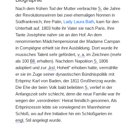
Nach dem frühen Tod der Mutter verbrachte
S.
die Jahre
der Revolutionswirren bei zwei ehemaligen Nonnen in
Südfrankreich; ihre Patin,
Lady Laura Bath
, kam für den
Unterhalt auf. 1803 holte ihr Vater sie nach Paris. Ihre
Tante Joséphine nahm sie an den Hof. An dem
renommierten Mädchenpensionat der Madame Campan
in Compiégne erhielt sie ihre Ausbildung. Dort wurde ihr
musisches Talent sehr gefördert,
v. a.
im Zeichnen (mehr
als 100
Bll.
erhalten). Nachdem Napoléon
S.
1806
adoptiert und zur „
ksl.
Hoheit“ erhoben hatte, vermählte
er sie im Zuge seiner dynastischen Bündnispolitik mit
Erbprinz Karl von Baden, der 1811 Großherzog wurde.
Die Ehe der beim Volk bald beliebten
S.
verlief in der
Anfangszeit sehr schlecht, denn die neue Familie war ihr
wegen der ,verordneten` Heirat feindlich gesonnen. Als
Erbprinzessin lebte sie vorwiegend im Mannheimer
Schloß, wo auf ihre Initiative hin ein Schloßgarten im
engl.
Stil angelegt wurde.