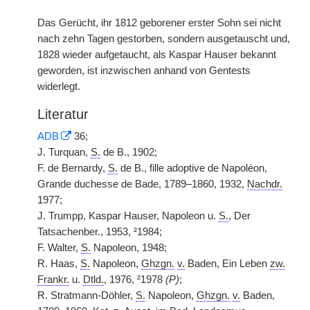
Das Gerücht, ihr 1812 geborener erster Sohn sei nicht
nach zehn Tagen gestorben, sondern ausgetauscht und,
1828 wieder aufgetaucht, als Kaspar Hauser bekannt
geworden, ist inzwischen anhand von Gentests
widerlegt.
Literatur
ADB
36;
J. Turquan,
S.
de B., 1902;
F. de Bernardy,
S.
de B., fille adoptive de Napoléon,
Grande duchesse de Bade, 1789–1860, 1932,
Nachdr.
1977;
J. Trumpp, Kaspar Hauser, Napoleon u.
S.
, Der
Tatsachenber., 1953, ²1984;
F. Walter,
S.
Napoleon, 1948;
R. Haas,
S.
Napoleon,
Ghzgn.
v.
Baden, Ein Leben
zw.
Frankr.
u.
Dtld.
, 1976, ²1978
(P)
;
R. Stratmann-Döhler,
S.
Napoleon,
Ghzgn.
v.
Baden,