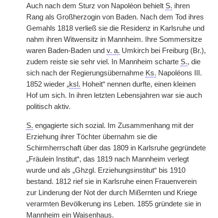
Auch nach dem Sturz von Napoléon behielt
S.
ihren
Rang als Großherzogin von Baden. Nach dem Tod ihres
Gemahls 1818 verließ sie die Residenz in Karlsruhe und
nahm ihren Witwensitz in Mannheim. Ihre Sommersitze
waren Baden-Baden und
v. a.
Umkirch bei Freiburg (Br.),
zudem reiste sie sehr viel. In Mannheim scharte
S.
, die
sich nach der Regierungsübernahme
Ks.
Napoléons III.
1852 wieder „
ksl.
Hoheit“ nennen durfte, einen kleinen
Hof um sich. In ihren letzten Lebensjahren war sie auch
politisch aktiv.
S.
engagierte sich sozial. Im Zusammenhang mit der
Erziehung ihrer Töchter übernahm sie die
Schirmherrschaft über das 1809 in Karlsruhe gegründete
„Fräulein Institut“, das 1819 nach Mannheim verlegt
wurde und als „Ghzgl. Erziehungsinstitut“ bis 1910
bestand. 1812 rief sie in Karlsruhe einen Frauenverein
zur Linderung der Not der durch Mißernten und Kriege
verarmten Bevölkerung ins Leben. 1855 gründete sie in
Mannheim ein Waisenhaus.