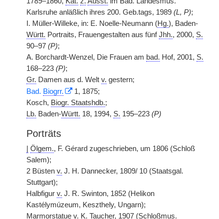
1789–1860,
Kat.
z.
Ausst.
im Bad. Landesmus.
Karlsruhe anläßlich ihres 200. Geb.tags, 1989
(L, P)
;
I. Müller-Willeke, in: E. Noelle-Neumann (
Hg.
), Baden-
Württ.
Portraits, Frauengestalten aus fünf
Jhh.
, 2000,
S.
90–97
(P)
;
A. Borchardt-Wenzel, Die Frauen am
bad.
Hof, 2001,
S.
168–223
(P)
;
Gr.
Damen aus d. Welt
v.
gestern;
Bad.
Biogrr.
1, 1875;
Kosch,
Biogr. Staatshdb.
;
Lb.
Baden-
Württ.
18, 1994,
S.
195–223
(P)
Porträts
|
Ölgem.
, F. Gérard zugeschrieben, um 1806 (Schloß
Salem);
2 Büsten
v.
J. H. Dannecker, 1809/ 10 (Staatsgal.
Stuttgart);
Halbfigur
v.
J. R. Swinton, 1852 (Helikon
Kastélymúzeum, Keszthely, Ungarn);
Marmorstatue
v.
K. Taucher, 1907 (Schloßmus.