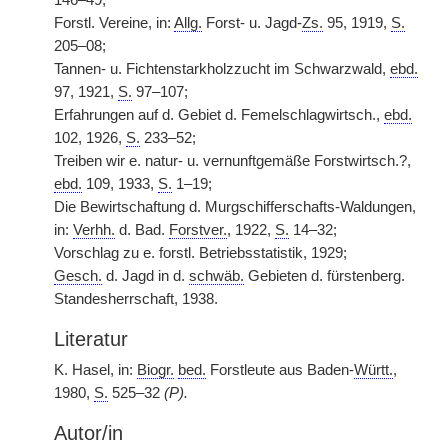
146–49;
Forstl. Vereine, in:
Allg.
Forst- u. Jagd-
Zs.
95, 1919,
S.
205–08;
Tannen- u. Fichtenstarkholzzucht im Schwarzwald,
ebd.
97, 1921,
S.
97–107;
Erfahrungen auf d. Gebiet d. Femelschlagwirtsch.,
ebd.
102, 1926,
S.
233–52;
Treiben wir e. natur- u. vernunftgemäße Forstwirtsch.?,
ebd.
109, 1933,
S.
1–19;
Die Bewirtschaftung d. Murgschifferschafts-Waldungen,
in:
Verhh.
d. Bad.
Forstver.
, 1922,
S.
14–32;
Vorschlag zu e. forstl. Betriebsstatistik, 1929;
Gesch.
d. Jagd in d.
schwäb.
Gebieten d. fürstenberg.
Standesherrschaft, 1938.
Literatur
K. Hasel, in:
Biogr.
bed.
Forstleute aus Baden-
Württ.
,
1980,
S.
525–32
(P).
Autor/in