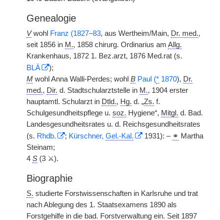
Genealogie
V
wohl
Franz (1827–83
, aus Wertheim/Main,
Dr. med.
,
seit 1856 in
M.
, 1858 chirurg. Ordinarius am
Allg.
Krankenhaus, 1872 1. Bez.arzt, 1876 Med.rat (s.
BLÄ
);
M
wohl Anna Walli-Perdes; wohl
B
Paul (
*
1870
),
Dr.
med.
,
Dir.
d. Stadtschularztstelle in
M.
, 1904 erster
hauptamtl. Schularzt in
Dtld.
,
Hg.
d. „
Zs.
f.
Schulgesundheitspflege u.
soz.
Hygiene“,
Mitgl.
d. Bad.
Landesgesundheitsrates u. d. Reichsgesundheitsrates
(s.
Rhdb.
;
Kürschner,
Gel.-Kal.
1931): –
⚭
Martha
Steinam;
4
S
(3 ⚔).
Biographie
S.
studierte Forstwissenschaften in Karlsruhe und trat
nach Ablegung des 1. Staatsexamens 1890 als
Forstgehilfe in die
bad.
Forstverwaltung ein. Seit 1897