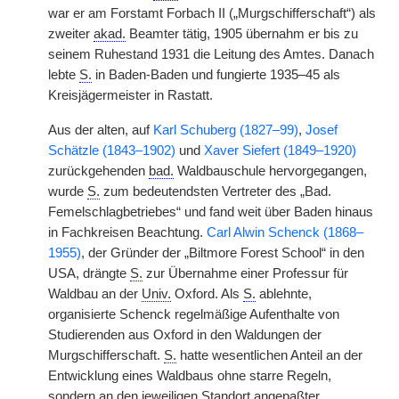
war er am Forstamt Forbach II („Murgschifferschaft“) als
zweiter
akad.
Beamter tätig, 1905 übernahm er bis zu
seinem Ruhestand 1931 die Leitung des Amtes. Danach
lebte
S.
in Baden-Baden und fungierte 1935–45 als
Kreisjägermeister in Rastatt.
Aus der alten, auf
Karl Schuberg (1827–99)
,
Josef
Schätzle (1843–1902)
und
Xaver Siefert (1849–1920)
zurückgehenden
bad.
Waldbauschule hervorgegangen,
wurde
S.
zum bedeutendsten Vertreter des „Bad.
Femelschlagbetriebes“ und fand weit über Baden hinaus
in Fachkreisen Beachtung.
Carl Alwin Schenck (1868–
1955)
, der Gründer der „Biltmore Forest School“ in den
USA, drängte
S.
zur Übernahme einer Professur für
Waldbau an der
Univ.
Oxford. Als
S.
ablehnte,
organisierte Schenck regelmäßige Aufenthalte von
Studierenden aus Oxford in den Waldungen der
Murgschifferschaft.
S.
hatte wesentlichen Anteil an der
Entwicklung eines Waldbaus ohne starre Regeln,
sondern an den jeweiligen Standort angepaßter