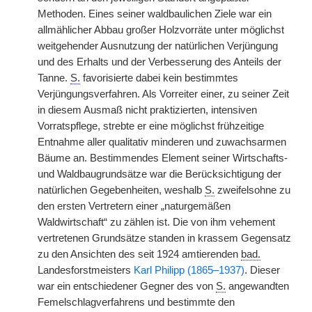
Methoden. Eines seiner waldbaulichen Ziele war ein
allmählicher Abbau großer Holzvorräte unter möglichst
weitgehender Ausnutzung der natürlichen Verjüngung
und des Erhalts und der Verbesserung des Anteils der
Tanne.
S.
favorisierte dabei kein bestimmtes
Verjüngungsverfahren. Als Vorreiter einer, zu seiner Zeit
in diesem Ausmaß nicht praktizierten, intensiven
Vorratspflege, strebte er eine möglichst frühzeitige
Entnahme aller qualitativ minderen und zuwachsarmen
Bäume an. Bestimmendes Element seiner Wirtschafts-
und Waldbaugrundsätze war die Berücksichtigung der
natürlichen Gegebenheiten, weshalb
S.
zweifelsohne zu
den ersten Vertretern einer „naturgemäßen
Waldwirtschaft“ zu zählen ist. Die von ihm vehement
vertretenen Grundsätze standen in krassem Gegensatz
zu den Ansichten des seit 1924 amtierenden
bad.
Landesforstmeisters
Karl Philipp (1865–1937)
. Dieser
war ein entschiedener Gegner des von
S.
angewandten
Femelschlagverfahrens und bestimmte den