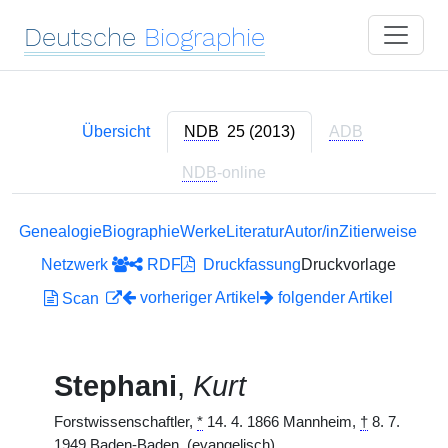
Deutsche
Biographie
Übersicht
NDB
25 (2013)
ADB
NDB
-online
Genealogie
Biographie
Werke
Literatur
Autor/in
Zitierweise
Netzwerk
RDF
Druckfassung
Druckvorlage
vorheriger Artikel
folgender Artikel
Scan
Stephani
,
Kurt
Forstwissenschaftler,
*
14. 4. 1866 Mannheim,
†
8. 7.
1949 Baden-Baden. (evangelisch)