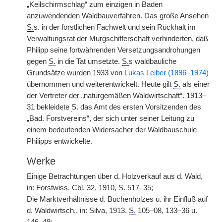
„Keilschirmschlag“ zum einzigen in Baden
anzuwendenden Waldbauverfahren. Das große Ansehen
S.
s. in der forstlichen Fachwelt und sein Rückhalt im
Verwaltungsrat der Murgschifferschaft verhinderten, daß
Philipp seine fortwährenden Versetzungsandrohungen
gegen
S.
in die Tat umsetzte.
S.
s waldbauliche
Grundsätze wurden 1933 von
Lukas Leiber (1896–1974)
übernommen und weiterentwickelt. Heute gilt
S.
als einer
der Vertreter der „naturgemäßen Waldwirtschaft“. 1913–
31 bekleidete
S.
das Amt des ersten Vorsitzenden des
„Bad. Forstvereins“, der sich unter seiner Leitung zu
einem bedeutenden Widersacher der Waldbauschule
Philipps entwickelte.
Werke
Einige Betrachtungen über d. Holzverkauf aus d. Wald,
in:
Forstwiss.
Cbl.
32, 1910,
S.
517–35;
Die Marktverhältnisse d. Buchenholzes u. ihr Einfluß auf
d. Waldwirtsch., in: Silva, 1913,
S.
105–08, 133–36 u.