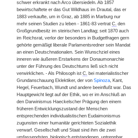
schwer erkrankt nach Arco übersiedeln. Ab 1857
bewirtschaftete er das Gut Wildhaus im Drautal, das er
1883 verkaufte, um in Graz, ab 1885 in Marburg nur
mehr seinen Studien zu leben - 1861-83 vertrat
C.
den
Großgrundbesitz im steirischen Landtag; seit 1870 auch
im Reichsrat, verlor der besonders in Budgetfragen gern
gehörte gemäßigt liberale Parlamentsredner sein Mandat
an einen Deutschnationalen. Sein Wunschziel eines
inneren wie äußeren Erstarkens der Donaumonarchie
unter der Führung des Deutschtums ließ sich nicht
verwirklichen. - Als Philosoph ist
C.
bei materialistischer
Grundanschauung Eklektiker, der von
Spinoza
, Kant,
Hegel, Feuerbach, Wundt und andere beeinflußt war. Das
Hauptgewicht liegt auf
|
der Ethik, wo er im Anschluß an
den Darwinismus Haeckelscher Prägung den einem
früheren Entwicklungszustand der Menschen
entsprechenden individualistischen Eudaimonismus
zugunsten einer humanitär gerichteten Sozialethik
verwarf. Gesellschaft und Staat sind ihm die zwei
umfassendsten, biologisch entstandenen, untrennbar