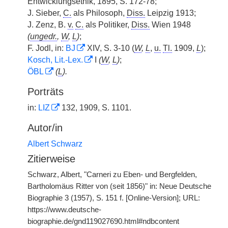
Entwicklungsethik, 1895, S. 172-78;
J. Sieber,
C.
als Philosoph,
Diss.
Leipzig 1913;
J. Zenz, B.
v.
C.
als Politiker,
Diss.
Wien 1948
(
ungedr.
,
W
,
L
)
;
F. Jodl, in:
BJ
XIV, S. 3-10 (
W
,
L
,
u.
Tl.
1909,
L
);
Kosch, Lit.-Lex.
I
(
W
,
L
)
;
ÖBL
(
L
).
Porträts
in:
LIZ
132, 1909, S. 1101.
Autor/in
Albert Schwarz
Zitierweise
Schwarz, Albert, "Carneri zu Eben- und Bergfelden,
Bartholomäus Ritter von (seit 1856)" in: Neue Deutsche
Biographie 3 (1957), S. 151 f. [Online-Version]; URL:
https://www.deutsche-
biographie.de/gnd119027690.html#ndbcontent