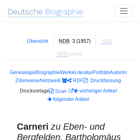
Deutsche
Biographie
Übersicht
NDB
3 (1957)
ADB
NDB
-online
Genealogie
Biographie
Werke
Literatur
Porträts
Autor/in
Zitierweise
Netzwerk
RDF
Druckfassung
Druckvorlage
vorheriger Artikel
Scan
folgender Artikel
Carneri
zu Eben- und
Bergfelden, Bartholomäus