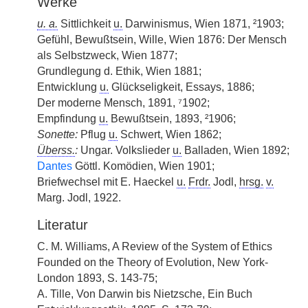
Werke
u. a.
Sittlichkeit
u.
Darwinismus, Wien 1871, ²1903;
Gefühl, Bewußtsein, Wille, Wien 1876: Der Mensch
als Selbstzweck, Wien 1877;
Grundlegung d. Ethik, Wien 1881;
Entwicklung
u.
Glückseligkeit, Essays, 1886;
Der moderne Mensch, 1891, ⁷1902;
Empfindung
u.
Bewußtsein, 1893, ²1906;
Sonette:
Pflug
u.
Schwert, Wien 1862;
Überss.
:
Ungar. Volkslieder
u.
Balladen, Wien 1892;
Dantes
Göttl. Komödien, Wien 1901;
Briefwechsel mit E. Haeckel
u.
Frdr.
Jodl,
hrsg.
v.
Marg. Jodl, 1922.
Literatur
C. M. Williams, A Review of the System of Ethics
Founded on the Theory of Evolution, New York-
London 1893, S. 143-75;
A. Tille, Von Darwin bis Nietzsche, Ein Buch