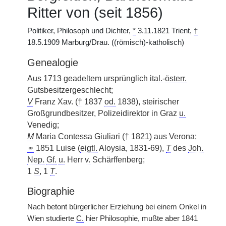
Ritter von (seit 1856)
Politiker, Philosoph und Dichter,
*
3.11.1821 Trient,
†
18.5.1909 Marburg/Drau. ((römisch)-katholisch)
Genealogie
Aus 1713 geadeltem ursprünglich
ital.
-
österr.
Gutsbesitzergeschlecht;
V
Franz Xav. (
†
1837
od.
1838), steirischer
Großgrundbesitzer, Polizeidirektor in Graz
u.
Venedig;
M
Maria Contessa Giuliari (
†
1821) aus Verona;
⚭
1851 Luise (
eigtl.
Aloysia, 1831-69),
T
des
Joh.
Nep.
Gf.
u.
Herr
v.
Schärffenberg;
1
S
, 1
T
.
Biographie
Nach betont bürgerlicher Erziehung bei einem Onkel in
Wien studierte
C.
hier Philosophie, mußte aber 1841