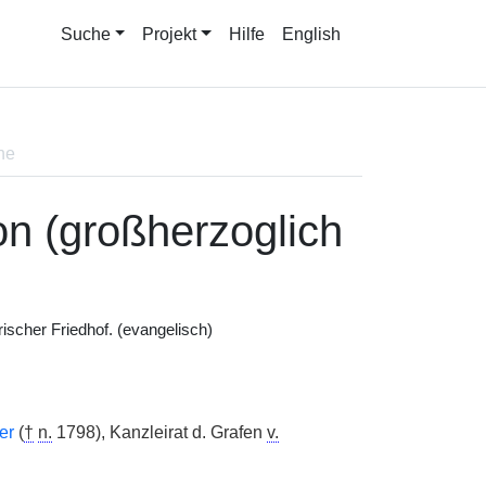
Suche
Projekt
Hilfe
English
ne
n (großherzoglich
ischer Friedhof. (evangelisch)
er
(
†
n.
1798), Kanzleirat d. Grafen
v.