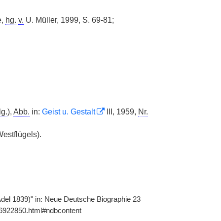
e,
hg.
v.
U. Müller, 1999, S. 69-81;
lg.
),
Abb.
in:
Geist u. Gestalt
III, 1959,
Nr.
estflügels).
Adel 1839)" in: Neue Deutsche Biographie 23
116922850.html#ndbcontent