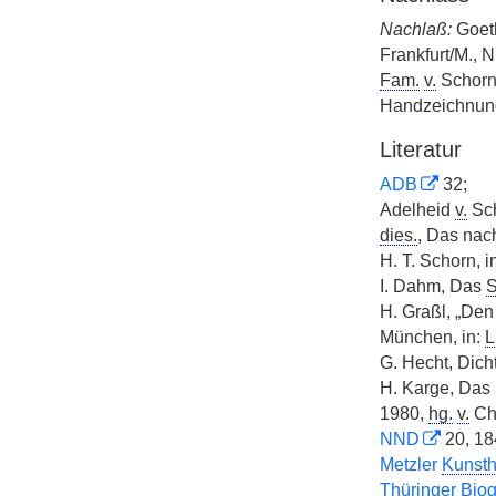
Nachlaß:
Goeth
Frankfurt/M., 
Fam.
v.
Schorn,
Handzeichnung
Literatur
ADB
32;
Adelheid
v.
Sch
dies.
, Das nac
H. T. Schorn, i
I. Dahm, Das
S
H. Graßl, „Den
München, in:
L
G. Hecht, Dich
H. Karge, Das 
1980,
hg.
v.
Ch.
NND
20, 18
Metzler
Kunsthi
Thüringer Biog