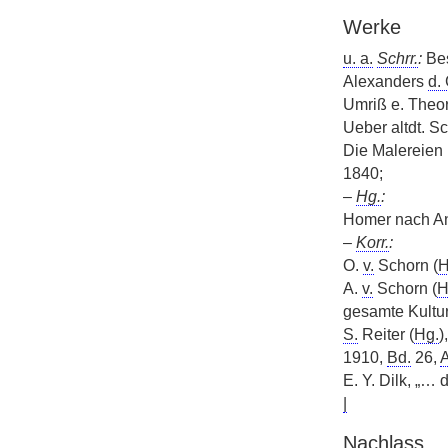
Werke
u. a.
Schrr.
:
Bes
Alexanders
d. 
Umriß e. Theor
Ueber altdt. Sc
Die Malereien
1840;
–
Hg.
:
Homer nach An
–
Korr.
:
O.
v.
Schorn (
H
A.
v.
Schorn (
H
gesamte Kultur
S.
Reiter (
Hg.
)
1910,
Bd.
26,
A
E. Y. Dilk, „… 
|
Nachlass