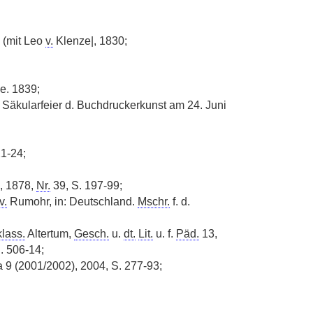
 (mit Leo
v.
Klenze|, 1830;
e. 1839;
 Säkularfeier d. Buchdruckerkunst am 24. Juni
21-24;
4, 1878,
Nr.
39, S. 197-99;
v.
Rumohr, in: Deutschland.
Mschr.
f. d.
klass.
Altertum,
Gesch.
u.
dt.
Lit.
u. f.
Päd.
13,
S. 506-14;
ca 9 (2001/2002), 2004, S. 277-93;