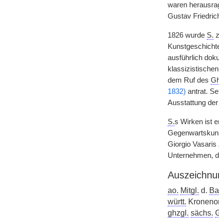
waren herausra
Gustav Friedri
1826 wurde
S.
z
Kunstgeschichte 
ausführlich dok
klassizistisch
dem Ruf des
Gh
1832)
antrat. S
Ausstattung de
S.
s Wirken ist e
Gegenwartskunst
Giorgio Vasaris
Unternehmen, 
Auszeichnu
ao.
Mitgl.
d.
Ba
württ.
Kronenor
ghzgl.
sächs.