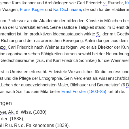
gende Kunstkenner und Archäologen wie Carl Friedrich
v.
Rumohr,
Ka
ch Waagen,
Franz Kugler
und
Karl Schnaase
, die sich für die Etablie
um Professor an die Akademie der bildenden Künste in München beru
an der Universität erhielt. Seine rastlose Tätigkeit stand im Dienst d
umentiert ist. Im produktiven Ideenaustausch wirkte
S.
, der mit Goeth
en Richtung und der nazarenischen Bewegung. Anfeindungen aus de
zg.
Carl Friedrich nach Weimar zu folgen, wo er als Direktor der Ku
eine organisatorischen Fähigkeiten kamen sowohl bei der Neuordnun
r Gedächtnisräume (
zus.
mit Karl Friedrich Schinkel) für die Weimare
rst in Umrissen erforscht. Er leistete Wesentliches für die professionel
 und die Pflege der Lithographie. Sein Verdienst als wissenschaftli
 „Leben der ausgezeichnetsten Maler, Bildhauer und Baumeister“ (6
B
das nach
S.
s Tod sein Mitarbeiter
Ernst Förster (1800–85)
fortführte.
ngen
yer.
Ak.
d. Wiss. (1830);
den (1838);
GHR
u.
Rr.
d. Falkenordens (1839).