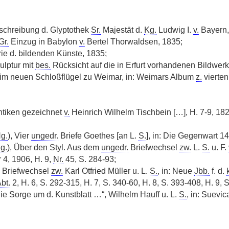
chreibung d. Glyptothek
Sr.
Majestät d.
Kg.
Ludwig I.
v.
Bayern,
Gr.
Einzug in Babylon
v.
Bertel Thorwaldsen, 1835;
ie d. bildenden Künste, 1835;
ulptur mit
bes.
Rücksicht auf die in Erfurt vorhandenen Bildwerk
 im neuen Schloßflügel zu Weimar, in: Weimars Album
z.
vierten
tiken gezeichnet
v.
Heinrich Wilhelm Tischbein […], H. 7-9, 18
g.
), Vier
ungedr.
Briefe Goethes [an L.
S.
], in: Die Gegenwart 1
g.
), Über den Styl. Aus dem
ungedr.
Briefwechsel
zw.
L.
S.
u. F.
 4, 1906, H. 9,
Nr.
45, S. 284-93;
, Briefwechsel
zw.
Karl Otfried Müller u. L.
S.
, in: Neue
Jbb.
f. d.
bt.
2, H. 6, S. 292-315, H. 7, S. 340-60, H. 8, S. 393-408, H. 9, 
die Sorge um d. Kunstblatt …“, Wilhelm Hauff u. L.
S.
, in: Suevi