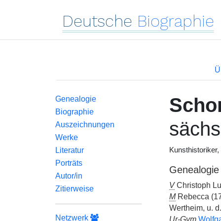
Deutsche
Biographie
Ü
Scho
Genealogie
Biographie
sächs
Auszeichnungen
Werke
Literatur
Kunsthistoriker,
Porträts
Genealogie
Autor/in
V
Christoph L
Zitierweise
M
Rebecca (17
Wertheim, u. d
Netzwerk
Ur-Gvm
Wolfg