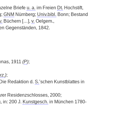
nzelne Briefe
u. a.
im Freien
Dt.
Hochstift,
g;
GNM
Nürnberg;
Univ.bibl.
Bonn; Bestand
v.
Büchern […],
v.
Oelgem.,
ken Gegenständen, 1842.
ownas, 1911
(
P
)
;
rz.
)
;
 Die Redaktion d.
S.
’schen Kunstblattes in
rer Residenzschlosses, 2000;
 in: 200 J.
Kunstgesch.
in München 1780-