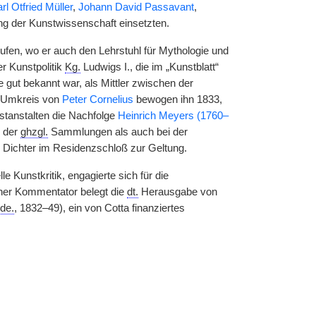
rl Otfried Müller
,
Johann David Passavant
,
rung der Kunstwissenschaft einsetzten.
fen, wo er auch den Lehrstuhl für Mythologie und
er Kunstpolitik
Kg.
Ludwigs I., die im „Kunstblatt“
e gut bekannt war, als Mittler zwischen der
m Umkreis von
Peter Cornelius
bewogen ihn 1833,
nstanstalten die Nachfolge
Heinrich Meyers (1760–
g der
ghzgl.
Sammlungen als auch bei der
r Dichter im Residenzschloß zur Geltung.
le Kunstkritik, engagierte sich für die
cher Kommentator belegt die
dt.
Herausgabe von
de.
, 1832–49), ein von Cotta finanziertes