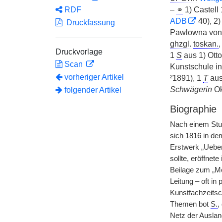
RDF
–
⚭
1) Castell
ADB
40), 2
Druckfassung
Pawlowna von
ghzgl.
toskan.
,
Druckvorlage
1
S
aus 1) Ott
Scan
Kunstschule i
vorheriger Artikel
²1891), 1
T
aus
Schwägerin
Ok
folgender Artikel
Biographie
Nach einem Stud
sich 1816 in d
Erstwerk „Ueber
sollte, eröffne
Beilage zum „Mo
Leitung – oft i
Kunstfachzeitsc
Themen bot
S.
,
Netz der Auslan