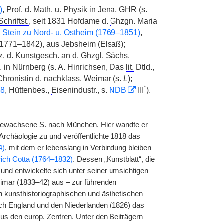
)
,
Prof. d. Math.
u. Physik in Jena,
GHR
(s.
Schriftst.
, seit 1831 Hofdame d.
Ghzgn.
Maria
.
Stein zu Nord- u. Ostheim (1769–1851)
,
1771–1842), aus Jebsheim (Elsaß);
z.
d.
Kunstgesch.
an d. Ghzgl.
Sächs.
in Nürnberg (s. A. Hinrichsen, Das
lit.
Dtld.
,
Chronistin d. nachklass. Weimar (s.
L
);
*
88
,
Hüttenbes.
,
Eisenindustr.
, s.
NDB
III
).
ufgewachsene
S.
nach München. Hier wandte er
rchäologie zu und veröffentlichte 1818 das
4)
, mit dem er lebenslang in Verbindung bleiben
rich Cotta (1764–1832)
. Dessen „Kunstblatt“, die
 und entwickelte sich unter seiner umsichtigen
eimar (1833–42) aus – zur führenden
 kunsthistoriographischen und ästhetischen
nach England und den Niederlanden (1826) das
 aus den
europ.
Zentren. Unter den Beiträgern