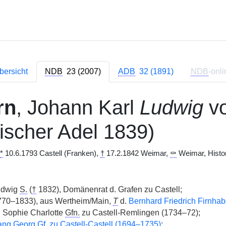
bersicht
NDB
23 (2007)
ADB
32 (1891)
NDB
-onli
rn
, Johann Karl
Ludwig
vo
ischer Adel 1839)
*
10.6.1793 Castell (Franken),
†
17.2.1842 Weimar,
⚰
Weimar, Histor
udwig
S.
(
†
1832), Domänenrat d. Grafen zu Castell;
70–1833), aus Wertheim/Main,
T
d.
Bernhard Friedrich Firnhab
. Sophie Charlotte
Gfn.
zu Castell-Remlingen (1734–72);
ang Georg
Gf.
zu Castell-Castell (1694–1735)
;