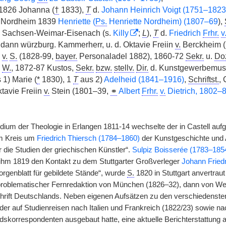
 1826 Johanna (
†
1833),
T
d.
Johann Heinrich Voigt (1751–1823
) Nordheim 1839
Henriette (
Ps.
Henriette Nordheim) (1807–69
),
 Sachsen-Weimar-Eisenach (s.
Killy
;
L
),
T
d.
Friedrich
Frhr.
v
 dann würzburg. Kammerherr, u. d. Oktavie Freiin
v.
Berckheim (
o
v.
S.
(1828-99,
bayer.
Personaladel 1882), 1860-72
Sekr.
u.
Do
n
W.
, 1872-87 Kustos,
Sekr.
bzw.
stellv.
Dir.
d. Kunstgewerbemus. 
 1) Marie (
*
1830), 1
T
aus 2)
Adelheid (1841–1916)
,
Schriftst.
, 
tavie Freiin
v.
Stein (1801–39,
⚭
Albert
Frhr.
v.
Dietrich, 1802–
ium der Theologie in Erlangen 1811-14 wechselte der in Castell a
em Kreis um
Friedrich Thiersch (1784–1860)
der Kunstgeschichte und A
 die Studien der griechischen Künstler“.
Sulpiz Boisserée (1783–185
te ihm 1819 den Kontakt zu dem Stuttgarter Großverleger
Johann Fried
rgenblatt für gebildete Stände“, wurde
S.
1820 in Stuttgart anvertraut
n problematischer Fernredaktion von München (1826–32), dann von W
hrift Deutschlands. Neben eigenen Aufsätzen zu den verschiedensten
 der auf Studienreisen nach Italien und Frankreich (1822/23) sowie 
dskorrespondenten ausgebaut hatte, eine aktuelle Berichterstattung