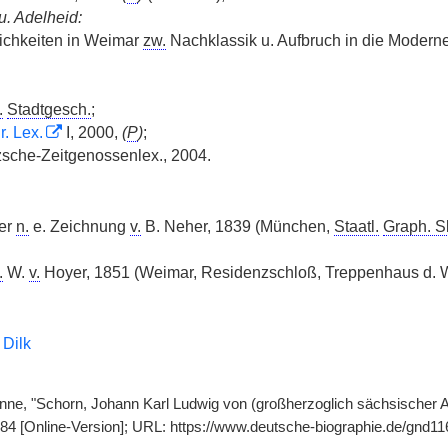
u. Adelheid:
ichkeiten in Weimar
zw.
Nachklassik u. Aufbruch in die Modern
.
Stadtgesch.
;
r. Lex.
I, 2000,
(
P
)
;
zsche-Zeitgenossenlex., 2004.
ter
n.
e. Zeichnung
v.
B. Neher, 1839 (München,
Staatl.
Graph. S
.
W.
v.
Hoyer, 1851 (Weimar, Residenzschloß, Treppenhaus d. W
 Dilk
onne, "Schorn, Johann Karl Ludwig von (großherzoglich sächsischer 
484 [Online-Version]; URL: https://www.deutsche-biographie.de/gnd