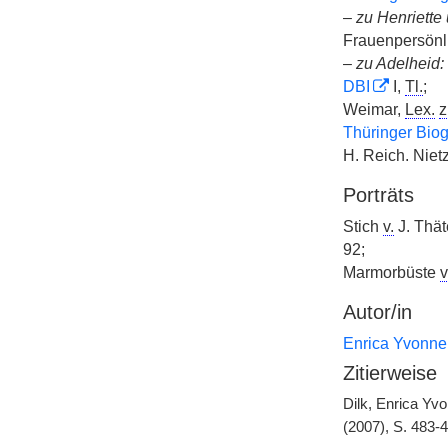
–
zu Henriette 
Frauenpersönl
–
zu Adelheid:
DBI
I,
Tl.
;
Weimar,
Lex.
z
Thüringer Biog
H. Reich. Niet
Porträts
Stich
v.
J. Thä
92;
Marmorbüste
v
Autor/in
Enrica Yvonne
Zitierweise
Dilk, Enrica Yv
(2007), S. 483-