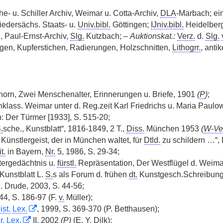
e- u. Schiller Archiv, Weimar u. Cotta-Archiv,
DLA
-Marbach; ei
Niedersächs. Staats- u.
Univ.bibl.
Göttingen;
IJniv.bibl.
Heidelber
 Paul-Ernst-Archiv,
Slg.
Kutzbach; –
Auktionskat.:
Verz.
d.
Slg.
en, Kupferstichen, Radierungen, Holzschnitten,
Lithogrr.
, anti
orn, Zwei Menschenalter, Erinnerungen u. Briefe, 1901
(
P
)
;
hklass. Weimar unter d. Reg.zeit Karl Friedrichs u. Maria Paul
n: Der Türmer [1933], S. 515-20;
.
sche., Kunstblatt“, 1816-1849, 2 T.,
Diss.
München 1953
(
W-Ve
 Künstlergeist, der in München waltet, für
Dtld.
zu schildern …“,
it.
in Bayern,
Nr.
5, 1986, S. 29-34;
tergedächtnis u.
fürstl.
Repräsentation, Der Westflügel d. Weima
Kunstblatt L.
S.
s als Forum d. frühen
dt.
Kunstgesch.Schreibung,
 Drude, 2003, S. 44-56;
44, S. 186-97 (F.
v.
Müller);
st.
Lex.
, 1999, S. 369-370 (P. Betthausen);
r. Lex.
II, 2002
(
P
)
(E. Y. Dilk);