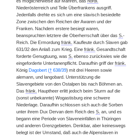
es möglicherweise auf Mähren, das
nördl.
Niederösterreich und Teile Überfrankens ausgriff.
Jedenfalls drehte es sich um eine slavisch besiedelte
Zone zwischen den Reichen der Awaren und der
Franken. Nachdem erstere besiegt waren,
beanspruchten letztere die Oberherrschaft über das
S.
-
Reich. Die Ermordung
fränk.
Kaufleute durch Slaven gab
631/32 den Anlaß zum Krieg. Eine
fränk.
Gesandtschaft
forderte Genugtuung, was
S.
ebenso zurückwies wie die
eingeforderte Untertanenpflicht. Daraufhin griff der
fränk.
König
Dagobert (
†
638/39
) mit drei Heeren sowie
alemann, und langobard. Unterstützung die
Slavengebiete von den Ostalpen bis nach Böhmen an.
Das
fränk.
Hauptheer erlitt jedoch beim Sturm auf die
(sonst unbekannte) Wogastisburg eine schwere
Niederlage. Daraufhin schlossen sich auch die Sorben
unter ihrem Dux Dervan dem Reich des
S.
an, und es
begann eine Periode von Slaveneinfällen in Thüringen
und anderen Grenzgebieten. Denkbar, aber keineswegs
belegt ist der Umstand, daß auch die Alpenslaven in