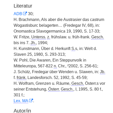
Literatur
ADB
30;
H. Brachmann, Als aber die Austrasier das castrum
Wogastisburc belagerten… (Fredegar IV, 68), in:
Onomastica Slavogermanica 19, 1990, S. 17-33;
W. Fritze,
Unterss.
z.
frühslaw. u. früh-frank.
Gesch.
bis ins 7.
Jh.
, 1994;
H. Kunstmann, Über d. Herkunft
S.
s, in: Welt d.
Slaven 25, 1980, S. 293-313;
W. Pohl, Die Awaren, Ein Steppunvolk in
Mitteleuropa, 567-822
n.
Chr., ²2002, S. 256-61;
J. Schütz, Fredegar über Wenden u. Slawen, in:
Jb.
f.
fränk.
Landesforsch. 52, 1992, S. 45-59;
H. Wolfram, Grenzen u. Räume,
Gesch.
Österr.s vor
seiner Entstehung,
Österr.
Gesch.
, I, 1995, S. 80 f.,
301 f.;
Lex. MA
.
Autor/in