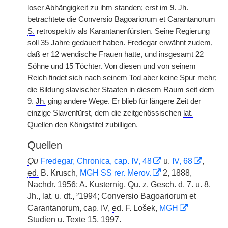
loser Abhängigkeit zu ihm standen; erst im 9.
Jh.
betrachtete die Conversio Bagoariorum et Carantanorum
S.
retrospektiv als Karantanenfürsten. Seine Regierung
soll 35 Jahre gedauert haben. Fredegar erwähnt zudem,
daß er 12 wendische Frauen hatte, und insgesamt 22
Söhne und 15 Töchter. Von diesen und von seinem
Reich findet sich nach seinem Tod aber keine Spur mehr;
die Bildung slavischer Staaten in diesem Raum seit dem
9.
Jh.
ging andere Wege. Er blieb für längere Zeit der
einzige Slavenfürst, dem die zeitgenössischen
lat.
Quellen den Königstitel zubilligen.
Quellen
Qu
Fredegar, Chronica, cap. IV, 48
u.
IV, 68
,
ed.
B. Krusch,
MGH SS rer. Merov.
2, 1888,
Nachdr.
1956; A. Kusternig,
Qu. z. Gesch.
d. 7. u. 8.
Jh.
,
lat.
u.
dt.
, ²1994; Conversio Bagoariorum et
Carantanorum, cap. IV,
ed.
F. Lošek,
MGH
Studien u. Texte 15, 1997.