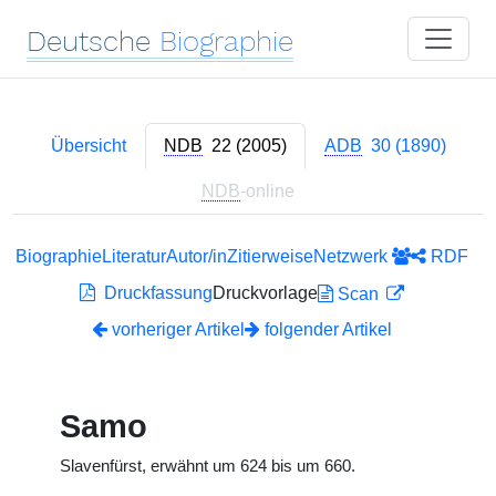
Deutsche
Biographie
Übersicht
NDB
22 (2005)
ADB
30 (1890)
NDB
-online
Biographie
Literatur
Autor/in
Zitierweise
Netzwerk
RDF
Druckfassung
Druckvorlage
Scan
vorheriger Artikel
folgender Artikel
Samo
Slavenfürst, erwähnt um 624 bis um 660.