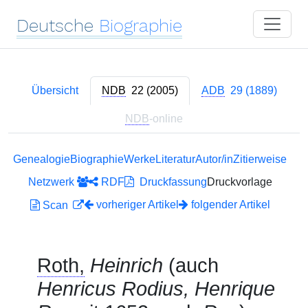
Deutsche
Biographie
Übersicht
NDB
22 (2005)
ADB
29 (1889)
NDB
-online
Genealogie
Biographie
Werke
Literatur
Autor/in
Zitierweise
Netzwerk
RDF
Druckfassung
Druckvorlage
vorheriger Artikel
folgender Artikel
Scan
Roth,
Heinrich
(auch
Henricus Rodius, Henrique