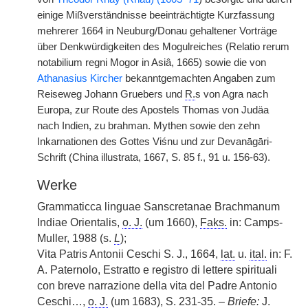
einige Mißverständnisse beeinträchtigte Kurzfassung
mehrerer 1664 in Neuburg/Donau gehaltener Vorträge
über Denkwürdigkeiten des Mogulreiches (Relatio rerum
notabilium regni Mogor in Asiâ, 1665) sowie die von
Athanasius Kircher
bekanntgemachten Angaben zum
Reiseweg Johann Gruebers und
R.
s von Agra nach
Europa, zur Route des Apostels Thomas von Judäa
nach Indien, zu brahman. Mythen sowie den zehn
Inkarnationen des Gottes Viśnu und zur Devanāgāri-
Schrift (China illustrata, 1667, S. 85 f., 91 u. 156-63).
Werke
Grammaticca linguae Sanscretanae Brachmanum
Indiae Orientalis,
o. J.
(um 1660),
Faks.
in: Camps-
Muller, 1988 (s.
L
);
Vita Patris Antonii Ceschi S. J., 1664,
lat.
u.
ital.
in: F.
A. Paternolo, Estratto e registro di lettere spirituali
con breve narrazione della vita del Padre Antonio
Ceschi…,
o. J.
(um 1683), S. 231-35. –
Briefe:
J.