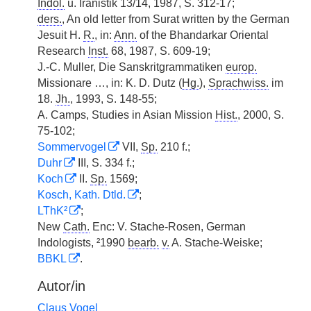
Indol.
u. Iranistik 13/14, 1987, S. 312-17;
ders.
, An old letter from Surat written by the German
Jesuit H.
R.
, in:
Ann.
of the Bhandarkar Oriental
Research
Inst.
68, 1987, S. 609-19;
J.-C. Muller, Die Sanskritgrammatiken
europ.
Missionare …, in: K. D. Dutz (
Hg.
),
Sprachwiss.
im
18.
Jh.
, 1993, S. 148-55;
A. Camps, Studies in Asian Mission
Hist.
, 2000, S.
75-102;
Sommervogel
VII,
Sp.
210 f.;
Duhr
III, S. 334 f.;
Koch
II.
Sp.
1569;
Kosch, Kath. Dtld.
;
LThK²
;
New
Cath.
Enc: V. Stache-Rosen, German
Indologists, ²1990
bearb.
v.
A. Stache-Weiske;
BBKL
.
Autor/in
Claus Vogel