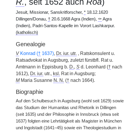
R.
, seit 1652 auch
Roa
)
Jesuit, Missionar, Sanskritforscher,
*
18.12.1620
Dillingen/Donau,
†
20.6.1668 Agra (Indien),
⚰
Agra
(Indien), Padri-Santos-Kapelle im Vorort Lashkarpur.
(katholisch)
Genealogie
V
Konrad (
†
1637)
,
Dr. iur. utr.
, Ratskonsulent u.
Ratsadvokat in Augsburg, zuletzt fürstbfl. Rat u.
Amtmann in Eppisburg b.
D.
,
S
d. Leonhard (
†
nach
1612),
Dr. iur.
utr.,
ksl.
Rat in Augsburg;
M
Maria Susanne
N. N.
(
†
nach 1664).
Biographie
Auf den Schulbesuch in Augsburg (wohl seit 1629) sowie
das Studium der Humanitas und Rhetorik in Dillingen
(seit 1635) und der Philosophie in Innsbruck (etwa seit
1637) folgten eine Lehrtätigkeit als Magister in München
und Ingolstadt (1641–45) sowie ein Theologiestudium in