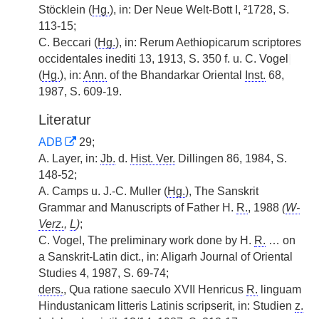
Stöcklein (
Hg.
), in: Der Neue Welt-Bott I, ²1728, S.
113-15;
C. Beccari (
Hg.
), in: Rerum Aethiopicarum scriptores
occidentales inediti 13, 1913, S. 350 f. u. C. Vogel
|
(
Hg.
), in:
Ann.
of the Bhandarkar Oriental
Inst.
68,
1987, S. 609-19.
Literatur
ADB
29;
A. Layer, in:
Jb.
d.
Hist. Ver.
Dillingen 86, 1984, S.
148-52;
A. Camps u. J.-C. Muller (
Hg.
), The Sanskrit
Grammar and Manuscripts of Father H.
R.
, 1988
(
W-
Verz.
,
L
)
;
C. Vogel, The preliminary work done by H.
R.
… on
a Sanskrit-Latin dict., in: Aligarh Journal of Oriental
Studies 4, 1987, S. 69-74;
ders.
, Qua ratione saeculo XVII Henricus
R.
linguam
Hindustanicam litteris Latinis scripserit, in: Studien
z.