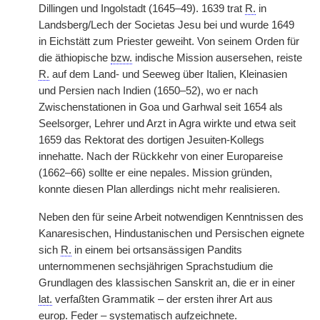
Dillingen und Ingolstadt (1645–49). 1639 trat
R.
in
Landsberg/Lech der Societas Jesu bei und wurde 1649
in Eichstätt zum Priester geweiht. Von seinem Orden für
die äthiopische
bzw.
indische Mission ausersehen, reiste
R.
auf dem Land- und Seeweg über Italien, Kleinasien
und Persien nach Indien (1650–52), wo er nach
Zwischenstationen in Goa und Garhwal seit 1654 als
Seelsorger, Lehrer und Arzt in Agra wirkte und etwa seit
1659 das Rektorat des dortigen Jesuiten-Kollegs
innehatte. Nach der Rückkehr von einer Europareise
(1662–66) sollte er eine nepales. Mission gründen,
konnte diesen Plan allerdings nicht mehr realisieren.
Neben den für seine Arbeit notwendigen Kenntnissen des
Kanaresischen, Hindustanischen und Persischen eignete
sich
R.
in einem bei ortsansässigen Pandits
unternommenen sechsjährigen Sprachstudium die
Grundlagen des klassischen Sanskrit an, die er in einer
lat.
verfaßten Grammatik – der ersten ihrer Art aus
europ.
Feder – systematisch aufzeichnete.