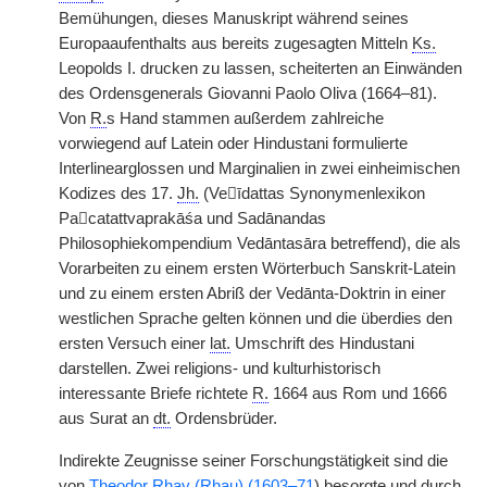
Bemühungen, dieses Manuskript während seines
Europaaufenthalts aus bereits zugesagten Mitteln
Ks.
Leopolds I. drucken zu lassen, scheiterten an Einwänden
des Ordensgenerals Giovanni Paolo Oliva (1664–81).
Von
R.
s Hand stammen außerdem zahlreiche
vorwiegend auf Latein oder Hindustani formulierte
Interlinearglossen und Marginalien in zwei einheimischen
Kodizes des 17.
Jh.
(Veīdattas Synonymenlexikon
Pacatattvaprakāśa und Sadānandas
Philosophiekompendium Vedāntasāra betreffend), die als
Vorarbeiten zu einem ersten Wörterbuch Sanskrit-Latein
und zu einem ersten Abriß der Vedānta-Doktrin in einer
westlichen Sprache gelten können und die überdies den
ersten Versuch einer
lat.
Umschrift des Hindustani
darstellen. Zwei religions- und kulturhistorisch
interessante Briefe richtete
R.
1664 aus Rom und 1666
aus Surat an
dt.
Ordensbrüder.
Indirekte Zeugnisse seiner Forschungstätigkeit sind die
von
Theodor Rhay (Rhau) (1603–71
) besorgte und durch