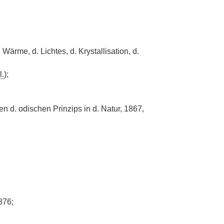
Wärme, d. Lichtes, d. Krystallisation, d.
l.
);
d. odischen Prinzips in d. Natur, 1867,
876;