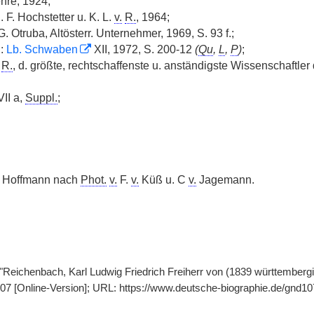
hre, 1924;
 F. Hochstetter u. K. L.
v.
R.
, 1964;
G. Otruba, Altösterr. Unternehmer, 1969, S. 93 f.;
n:
Lb. Schwaben
XII, 1972, S. 200-12
(
Qu
,
L
,
P
)
;
R.
, d. größte, rechtschaffenste u. anständigste Wissenschaftler 
 VII a,
Suppl.
;
Hoffmann nach
Phot.
v.
F.
v.
Küß u. C
v.
Jagemann.
 "Reichenbach, Karl Ludwig Friedrich Freiherr von (1839 württembergi
307 [Online-Version]; URL: https://www.deutsche-biographie.de/gnd