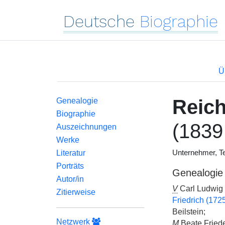
Deutsche
Biographie
Ü
Reic
Genealogie
Biographie
(1839
Auszeichnungen
Werke
Literatur
Unternehmer, Te
Porträts
Genealogie
Autor/in
V
Carl Ludwig
Zitierweise
Friedrich (172
Beilstein;
Netzwerk
M
Beate Fried