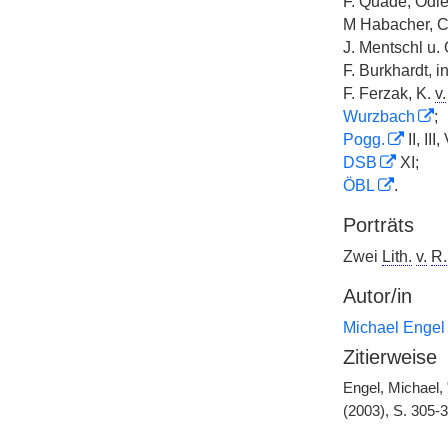
F. Quade, Odle
M Habacher, C.
J. Mentschl u. 
F. Burkhardt, i
F. Ferzak, K.
v.
Wurzbach
;
Pogg.
II, III,
DSB
XI;
ÖBL
.
Porträts
Zwei
Lith.
v.
R.
Autor/in
Michael Engel
Zitierweise
Engel, Michael,
(2003), S. 305-