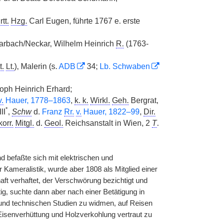
tt.
Hzg.
Carl Eugen, führte 1767 e. erste
rbach/Neckar, Wilhelm Heinrich
R.
(1763-
t.
Lt.
), Malerin (s.
ADB
34;
Lb. Schwaben
oph Heinrich Erhard;
v.
Hauer, 1778–1863
,
k. k.
Wirkl.
Geh.
Bergrat,
*
II
,
Schw
d.
Franz
Rr.
v.
Hauer, 1822–99
,
Dir.
korr.
Mitgl.
d.
Geol.
Reichsanstalt in Wien, 2
T
.
d befaßte sich mit elektrischen und
Kameralistik, wurde aber 1808 als Mitglied einer
ft verhaftet, der Verschwörung bezichtigt und
ig, suchte dann aber nach einer Betätigung in
nd technischen Studien zu widmen, auf Reisen
isenverhüttung und Holzverkohlung vertraut zu