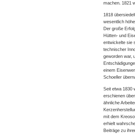
machen. 1821 w
1818 übersiedel
wesentlich höher
Der große Erfo
Hütten- und Eis
entwickelte sie 
technischer Inno
geworden war, 
Entschädigung
einem Eisenwerk
Schoeller über
Seit etwa 1830 
erschienen über
ähnliche Arbeite
Kerzenherstellun
mit dem Kreosot
erhielt wahrsche
Beiträge zu ihr