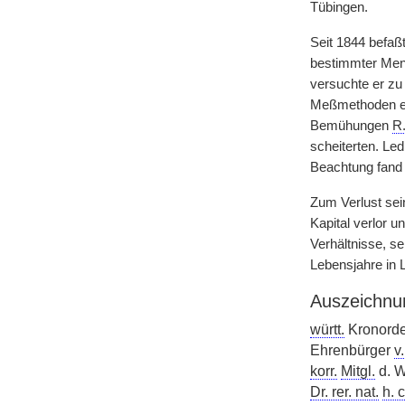
Tübingen.
Seit 1844 befaß
bestimmter Men
versuchte er zu
Meßmethoden en
Bemühungen
R
scheiterten. Led
Beachtung fand e
Zum Verlust sei
Kapital verlor 
Verhältnisse, se
Lebensjahre in L
Auszeichnu
württ.
Kronorde
Ehrenbürger
v.
korr.
Mitgl.
d. W
Dr. rer. nat.
h. c