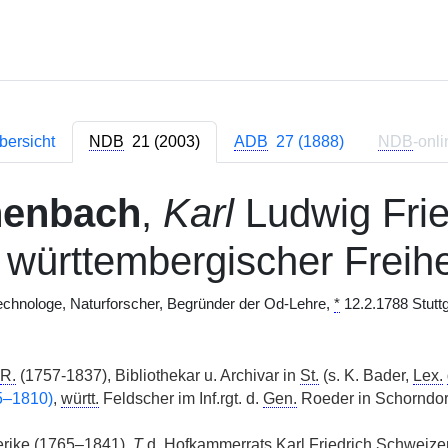
bersicht
NDB
21 (2003)
ADB
27 (1888)
NDB
-onli
henbach
,
Karl
Ludwig Frie
 württembergischer Freihe
chnologe, Naturforscher, Begründer der Od-Lehre,
*
12.2.1788 Stuttg
R.
(1757-1837), Bibliothekar u. Archivar in
St.
(s. K. Bader,
Lex.
5–1810)
,
württ.
Feldscher im Inf.rgt. d.
Gen.
Roeder in Schorndorf
erike (1765–1841),
T
d. Hofkammerrats Karl Friedrich Schweize