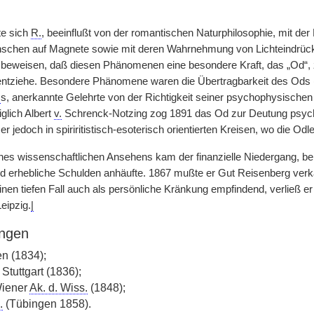
te sich
R.
, beeinflußt von der romantischen Naturphilosophie, mit der
schen auf Magnete sowie mit deren Wahrnehmung von Lichteindrück
 beweisen, daß diesen Phänomenen eine besondere Kraft, das „Od“, z
tziehe. Besondere Phänomene waren die Übertragbarkeit des Ods (O
.
s, anerkannte Gelehrte von der Richtigkeit seiner psychophysisch
iglich Albert
v.
Schrenck-Notzing zog 1891 das Od zur Deutung psych
r jedoch in spiriritistisch-esoterisch orientierten Kreisen, wo die Od
nes wissenschaftlichen Ansehens kam der finanzielle Niedergang, b
und erhebliche Schulden anhäufte. 1867 mußte er Gut Reisenberg ver
inen tiefen Fall auch als persönliche Kränkung empfindend, verließ er
eipzig.
|
ngen
n (1834);
Stuttgart (1836);
iener
Ak. d. Wiss.
(1848);
.
(Tübingen 1858).