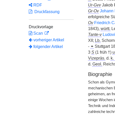
RDF
Ur-Gvv
Jakob F
Gr-Ov
Johann 
Druckfassung
erfolgreiche S
Ov
Friedrich C
Druckvorlage
1843),
württ.
Le
Scan
Tante-v
Ludov
vorheriger Artikel
XII;
Lb.
Schornd
-
⚭
Stuttgart 1
folgender Artikel
3
S
(1 früh †)
u
Vizepräs.
d.
k. 
d.
Geol.
Reichs
Biographie
Schon als Gymn
mechanischen E
geheimen, an fr
einige Wochen in
Technik und Indu
zahlreiche tech