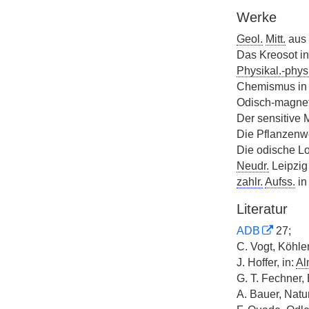
Werke
Geol.
Mitt.
aus 
Das Kreosot i
Physikal.-physi
Chemismus in
Odisch-magnet.
Der sensitive 
Die Pflanzenw
Die odische Lo
Neudr.
Leipzig
zahlr.
Aufss.
i
Literatur
ADB
27;
C. Vogt, Köhle
J. Hoffer, in:
Al
G. T. Fechner,
A. Bauer, Natur