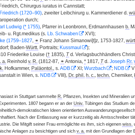
riedrich, Chirurgus iuratus in Cannstatt;
Friedrich (1720–90)
, zweiter Leibchirurg u. Kammerdiener d.
wür
taroperation durch;
arl Ludwig (
*
1755)
, Pfarrer in Leonbronn, Erdmannhausen
b.
Ma
ib- u. Rgt.medikus (s.
Lb. Schwaben
XVI);
ike (1759–1827
,
⚭
Franz Johann Simanowi[t]z, 1753-1827,
würt
orf; Baden-
Württ.
Portraits;
Kussmaul
);
810 Friederike Louise (
†
1835),
T
d. Verlagsbuchhändlers Christ
. a.
Reinhold
v.
R.
(1812-87,
⚭
Antonia,
*
1817,
T
d.
Joseph
Rr.
k.
Hofkammer,
Paläontol.
, s.
ADB
XI;
Wurzbach
;
NDB
VI
anstalt in Wien, s.
NDB
VIII),
Dr. phil.
h. c.
,
techn.
Chemiker,
asiast in Stuttgart sammelte
R.
Pflanzen, Insekten und Mineralien un
xperimenten. 1807 begann er an der
Univ.
Tübingen das Studium der 
eiheitlich-demokratischen Ideen orientierten Auswanderungsgesellscha
haftiert. Nach der Entlassung war er kurzzeitig als Amtsschreiber tät
strie. Die Mitgift seiner Frau ermöglichte es ihm, sich eigenen
wiss.
u
nische Anlagen zu besichtigen und sich
v. a.
mit den Grundlagen der E