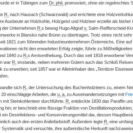
urde er in Tübingen zum
Dr. phil.
promoviert, ohne ein regelrechtes S
te
R.
nach Hausach (Schwarzwald) und errichtete eine Holzverkohlung
e Ausbeute an Holzkohle, Holzgeist und Holzteer erzielte als bisher ü
lg der Unternehmen
R.
s bewog Hugo Altgraf
v.
Salm-Reifferscheid-Kra
enwerke in Blansko nahe Brünn zu übertragen. Trotz eines nicht seh
seit 1821 zum führenden Industrieunternehmen Österreichs. Eine auf sei
vationen nicht den erwarteten Erfolg zeigte, führte zu Mißhelligkeite
und 1840 zu
R.
s Amtsenthebung. Durch das seit 1818 erworbene Ve
en war
R.
imstande, neben mehreren Gütern auch das Schloß Reisenb
 zu erwerben; seit 1857 war er Alleininhaber des „Ternitzer Eisen
nahm.
wandte sich
R.
der Untersuchung des Buchenholzteers zu, einem Neb
 20 einschlägige Arbeiten, die
u. a.
zu Auseinandersetzungen mit
Fri
n mit Steinkohlenteer durchführte.
R.
entdeckte 1830 das Paraffin un
g hin; er beschrieb eine flüssige Fraktion von Destillationsprodukten,
 ein Desinfektions- und Konservierungsmittel dar, dessen Hauptbest
inlich auch den ersten Anilinfarbstoff. Außerdem legte
R.
eine umfangr
er Systematik und versuchte, ihre außerirdische Herkunft nachzuwei