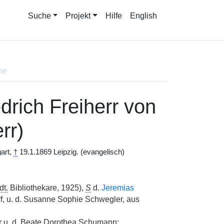
Suche
Projekt
Hilfe
English
ne
drich Freiherr von
rr)
art,
†
19.1.1869 Leipzig. (evangelisch)
dt.
Bibliothekare, 1925),
S
d.
Jeremias
, u. d. Susanne Sophie Schwegler, aus
r u. d. Beate Dorothea Schumann;