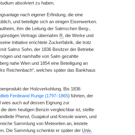
tudium absolviert zu haben.
sanlage nach eigener Erfindung, die eine
blich, und beteiligte sich an einigen Eisenwerken.
utheim, ihm die Leitung der Salmschen Berg-,
r günstigen Vertrags übernahm
R.
die Werke und
ne Initiative errichtete Zuckerfabrik, die trotz
n mit Salms Sohn, der 1836 Besitzer der Betriebe
rmögen und namhafte von Salm gezahlte
erg nahe Wien und 1854 eine Beteiligung an
werks Reichenbach“, welches später das Bankhaus
enprodukt der Holzverkohlung. Bis 1836
edlieb Ferdinand Runge (1797–1865
) führten, der
d wies auch auf dessen Eignung zur
 die dem heutigen Benzin vergleichbar ist, stellte
andteile Phenol, Guajakol und Kresole waren, und
eiche Sammlung von Meteoriten an, leistete
sen. Die Sammlung schenkte er später der
Univ.