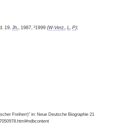
d. 19.
Jh.
, 1987, ²1999
(
W-Verz.
,
L
,
P
)
;
scher Freiherr)" in: Neue Deutsche Biographie 21
107050978.html#ndbcontent