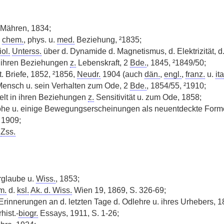
Mähren, 1834;
n
chem.
, phys. u.
med.
Beziehung, ²1835;
ol.
Unterss.
über d. Dynamide d. Magnetismus, d. Elektrizität, d. 
 ihren Beziehungen
z.
Lebenskraft, 2
Bde.
, 1845, ²1849/50;
 Briefe, 1852, ²1856,
Neudr.
1904 (auch
dän.
,
engl.
,
franz.
u.
ita
Mensch u. sein Verhalten zum Ode, 2
Bde.
, 1854/55, ²1910;
elt in ihren Beziehungen
z.
Sensitivität u. zum Ode, 1858;
he u. einige Bewegungserscheinungen als neuentdeckte Formen 
 1909;
n
Zss.
rglaube u.
Wiss.
, 1853;
m.
d.
ksl.
Ak. d. Wiss.
Wien 19, 1869, S. 326-69;
 Erinnerungen an d. letzten Tage d. Odlehre u. ihres Urhebers, 1
hist.-
biogr.
Essays, 1911, S. 1-26;