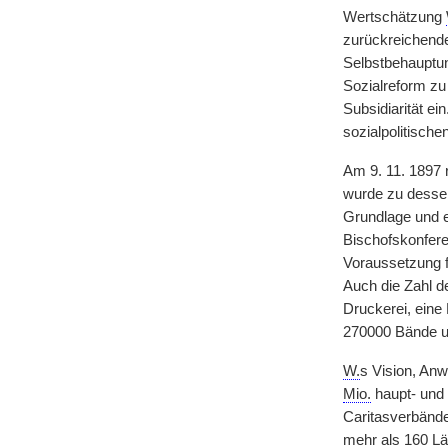
Wertschätzung
zurückreichende
Selbstbehauptu
Sozialreform zu 
Subsidiarität e
sozialpolitisch
Am 9. 11. 1897 
wurde zu dessen
Grundlage und ei
Bischofskonferen
Voraussetzung 
Auch die Zahl d
Druckerei, eine
270000 Bände um
W.
s Vision, Anw
Mio.
haupt- und 
Caritasverbände)
mehr als 160 Lä