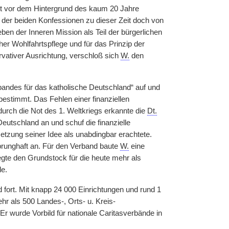
st vor dem Hintergrund des kaum 20 Jahre
der beiden Konfessionen zu dieser Zeit doch von
ben der Inneren Mission als Teil der bürgerlichen
cher Wohlfahrtspflege und für das Prinzip der
rvativer Ausrichtung, verschloß sich
W.
den
bandes für das katholische Deutschland“ auf und
estimmt. Das Fehlen einer finanziellen
 durch die Not des 1. Weltkriegs erkannte die
Dt.
Deutschland an und schuf die finanzielle
etzung seiner Idee als unabdingbar erachtete.
prunghaft an. Für den Verband baute
W.
eine
egte den Grundstock für die heute mehr als
le.
 fort. Mit knapp 24 000 Einrichtungen und rund 1
r als 500 Landes-, Orts- u. Kreis-
Er wurde Vorbild für nationale Caritasverbände in