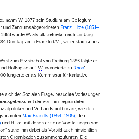
bte, nahm
W.
1877 sein Studium am Collegium
ker und Zentrumsabgeordneten
Franz Hitze (1851–
e 1883 wurde
W.
als
bfl.
Sekretär nach Limburg
884 Domkaplan in Frankfurt/M., wo er städtisches
ahl zum Erzbischof von Freiburg 1886 folgte er
 und Hofkaplan auf.
W.
avancierte zu
Roos
’
0 fungierte er als Kommissar für karitative
ete sich der Sozialen Frage, besuchte Vorlesungen
 Herausgeberschaft der von ihm begründeten
zialpolitiker und Verbandsfunktionäre, wie den
ngsbeamten
Max Brandts (1854–1905)
, den
)
und Hitze, mit denen er seine Vorstellungen von
n“ stand ihm dabei als Vorbild auch hinsichtlich
isierten Organisation zusammenzuführen. Die