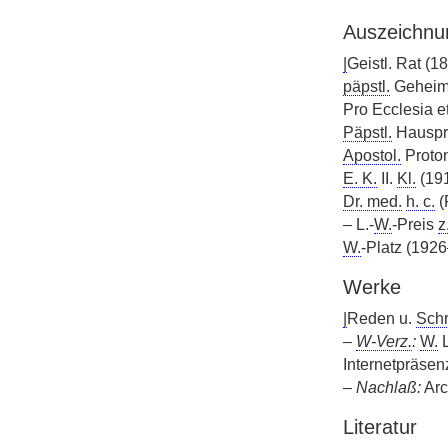
Auszeichnu
|
Geistl. Rat (18
päpstl.
Geheim
Pro Ecclesia et
Päpstl.
Hausprä
Apostol.
Proton
E. K.
II.
Kl.
(191
Dr. med.
h. c.
(
– L.-
W.
-Preis
z
W.
-Platz (192
Werke
|
Reden u.
Schr
–
W-Verz.
:
W.
L
Internetpräsenz
–
Nachlaß:
Arc
Literatur