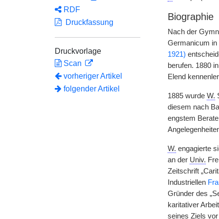
RDF
Biographie
Druckfassung
Nach der Gymnas
Germanicum in 
Druckvorlage
1921)
entscheid
Scan
berufen. 1880 
vorheriger Artikel
Elend kennenler
folgender Artikel
1885 wurde
W.
S
diesem nach Ba
engstem Berater
Angelegenheiten
W.
engagierte si
an der
Univ.
Frei
Zeitschrift „Car
Industriellen
Fra
Gründer des „S
karitativer Arbei
seines Ziels vo