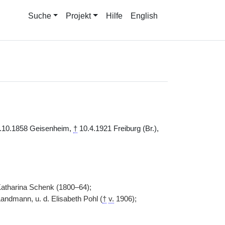
Suche
Projekt
Hilfe
English
.10.1858 Geisenheim,
†
10.4.1921 Freiburg (Br.),
 Katharina Schenk (1800–64);
Landmann, u. d. Elisabeth Pohl (
†
v.
1906);