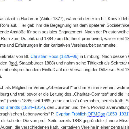
ialzeit in Hadamar (Abitur 1877), während der er im
bfl.
Konvikt le
Rom auf. Hier gab ihm die Begegnung mit dem späteren Sozialethi
ende Anstöße für sein soziales Engagement. Nach der Priesterweih
in Rom zum
Dr. phil.
und 1884 zum
Dr. theol.
promoviert, war er seit 1
nte und Erfahrungen in der karitativen Vereinsarbeit sammelte.
ekretär von
Bf.
Christian Roos (1826–96)
in Limburg. Nach dessen W
den (
bad.
Staatsbürger 1888) und nahm seine Tätigkeit als Sekretär
 mit entsprechendem Einfluß auf die Verwaltung der Diözese. Seit 190
.
ch als Mitglied im Verein „Arbeiterwohl“ und im Vinzenzverein, widm
burg und traf, bevor er die Leitung des „Charitas-Comités“ und die
itas“ (beides 1895; seit 1999 „neue caritas“) übernahm, bereits
kath.
So
nz Brandts (1834–1914)
, den Juristen und
rhein.
Provinzialverwaltu
eraphischen Lebenswerks“ P.
Cyprian Fröhlich
OFMCap
(1853–1931
t diskutierte. Die von
prot.
Seite bereits 1848 gegründete „Innere Missio
r Augen, die verschiedenen
kath.
karitativen Vereine in einer zentral