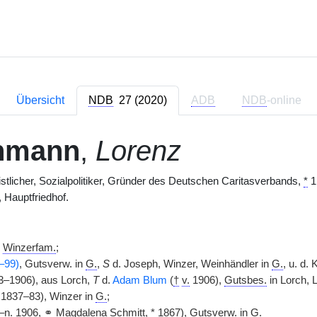
Übersicht
NDB
27 (2020)
ADB
NDB
-online
hmann
,
Lorenz
istlicher, Sozialpolitiker, Gründer des Deutschen Caritasverbands,
*
1
, Hauptfriedhof.
r
Winzerfam.
;
–99)
, Gutsverw. in
G.
,
S
d. Joseph, Winzer, Weinhändler in
G.
, u. d.
3–1906), aus Lorch,
T
d.
Adam Blum
(
†
v.
1906),
Gutsbes.
in Lorch, 
1837–83), Winzer in
G.
;
–
n.
1906,
⚭
Magdalena Schmitt,
*
1867), Gutsverw. in
G.