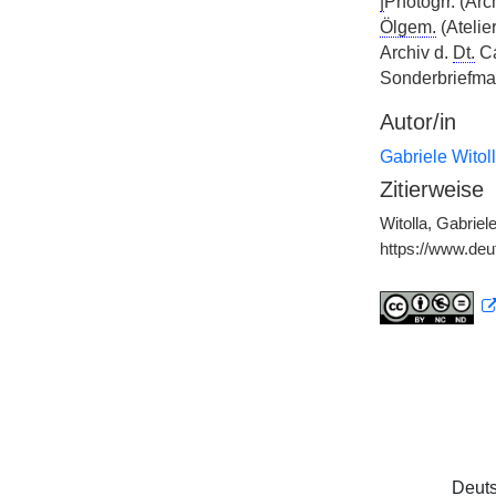
|
Photogrr. (Arc
Ölgem.
(Atelie
Archiv d.
Dt.
Ca
Sonderbriefma
Autor/in
Gabriele Witol
Zitierweise
Witolla, Gabrie
https://www.de
Deuts