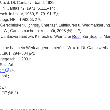
.
u. d.
Dt.
Caritasverband, 1929;
 in: Caritas 72, 1971, S.111–14;
esch.
in
Lb.
IV, 1980, S. 79–91
(P)
;
Biogr.
NF
I, 1982, S. 270 f.;
 Gerechtigkeit u.
christl.
Charitas“, Leitfiguren u. Wegmarkierung
 L.
W.
, Caritasmacher u. Visionär, 2008
(W, L, P)
;
r Caritasverband
zw.
Ks.reich u. Weimarer
Rep.
, Zur
Soz.
- u. Me
 Kirche hat mein Werk angenommen“, L.
W.
u. d.
Dt.
Caritasverban
, 1961, 294–304
(P)
;
egegesch.
II, 2001;
Soz.
Arb.
;
rr.
(P)
;
.pol.
;
, L)
;
.
³
(W, L).