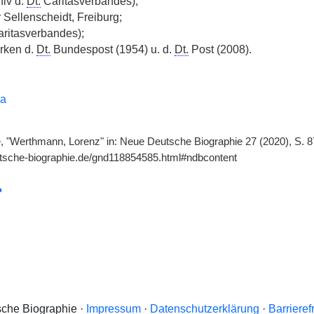
hiv d.
Dt.
Caritasverbandes);
r Sellenscheidt, Freiburg;
ritasverbandes);
rken d.
Dt.
Bundespost (1954) u. d.
Dt.
Post (2008).
la
le, "Werthmann, Lorenz" in: Neue Deutsche Biographie 27 (2020), S. 8
utsche-biographie.de/gnd118854585.html#ndbcontent
che Biographie ·
Impressum
·
Datenschutzerklärung
·
Barrieref