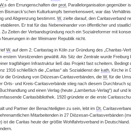
W.
s den Errungenschaften der
prot.
Parallelorganisation gegenüber i
n Bismarck’schen Kulturkampfs bemerkenswert, war das Verhältnis 
ng und Abgrenzung bestimmt.
W.
zielte darauf, den Caritasverband ne
etablieren. Er trat für das Nebeneinander von öffentlicher und staatli
in. Zu Zeiten der Verbandsgründung noch ein Sozialreformer mit konse
en Neuerungen in der Weimarer Republik nicht.
rief
W.
auf dem 2. Caritastag in Köln zur Gründung des „Charitas-Ver
 erstem Vorsitzenden gewählt. Als Sitz der Zentrale wurde Freiburg b
ner tragfähigen Infrastruktur ließ das Projekt fast scheitern. Bedingt
z 1916 schließlich die „Caritas“ als Sozialdienst der
kath.
Kirche in 
für die Gründung von Diözesan-Caritasverbänden, die
W.
für die Ums
er Orts- und Kreis-Caritasverbände stieg nach diesem Durchbruch s
 Buchhandlung und einen Verlag (heute „Lambertus-Verlag“) auf und l
fassende Caritasbibliothek. 1920 gründete er die erste Caritasschu
alt und Partner der Benachteiligten zu sein, lebt im
Dt.
Caritasverband
ehrenamtlichen Mitarbeitenden in 27 Diözesan-Caritasverbänden (meh
 ist die Caritas heute der größte Wohlfahrtsverband in Deutschland. 
ndern.