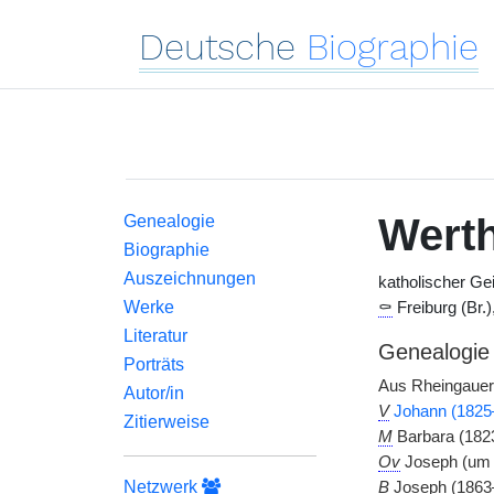
Deutsche
Biographie
Wert
Genealogie
Biographie
Auszeichnungen
katholischer Ge
Werke
⚰
Freiburg (Br.)
Literatur
Genealogie
Porträts
Aus Rheingaue
Autor/in
V
Johann (1825
Zitierweise
M
Barbara (182
Ov
Joseph (um 
Netzwerk
B
Joseph (1863