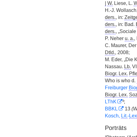
|
W.
Liese, L.
W
H.-J. Wollasch,
ders.
, in:
Zeitg
ders.
, in: Bad.
ders.
, „Sociale
P. Neher
u. a.
,
C. Maurer, De
Dtld.
, 2008;
M. Eder, „Die
Nassau.
Lb.
VI
Biogr. Lex.
Pfl
Who is who d.
Freiburger
Biog
Biogr. Lex.
Soz
LThK
³;
BBKL
13
(W
Kosch,
Lit.
-
Lex
Porträts