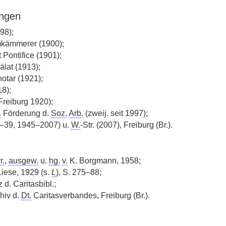
ngen
98);
kämmerer (1900);
 Pontifice (1901);
lat (1913);
otar (1921);
8);
Freiburg 1920);
.
Förderung d.
Soz.
Arb.
(zweij. seit 1997);
6–39, 1945–2007) u.
W.
-Str. (2007), Freiburg (Br.).
r.
,
ausgew.
u.
hg.
v.
K. Borgmann, 1958;
iese, 1929 (s.
L
), S. 275–88;
 d. Caritasbibl.;
hiv d.
Dt.
Caritasverbandes, Freiburg (Br.).