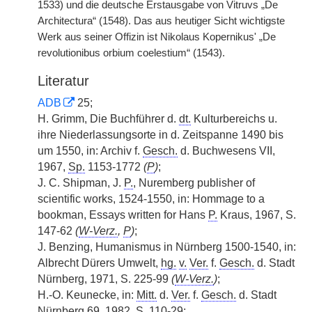
1533) und die deutsche Erstausgabe von Vitruvs „De
Architectura“ (1548). Das aus heutiger Sicht wichtigste
Werk aus seiner Offizin ist Nikolaus Kopernikus' „De
revolutionibus orbium coelestium“ (1543).
Literatur
ADB
25;
H. Grimm, Die Buchführer d.
dt.
Kulturbereichs u.
ihre Niederlassungsorte in d. Zeitspanne 1490 bis
um 1550, in: Archiv f.
Gesch.
d. Buchwesens VII,
1967,
Sp.
1153-1772
(
P
)
;
J. C. Shipman, J.
P.
, Nuremberg publisher of
scientific works, 1524-1550, in: Hommage to a
bookman, Essays written for Hans
P.
Kraus, 1967, S.
147-62
(
W-Verz.
,
P
)
;
J. Benzing, Humanismus in Nürnberg 1500-1540, in:
Albrecht Dürers Umwelt,
hg.
v.
Ver.
f.
Gesch.
d. Stadt
Nürnberg, 1971, S. 225-99
(
W-Verz.
)
;
H.-O. Keunecke, in:
Mitt.
d.
Ver.
f.
Gesch.
d. Stadt
Nürnberg 69, 1982, S. 110-29;