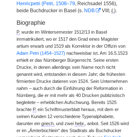
Henricpetri (Petri, 1508–79
, Reichsadel 1556),
beide Buchdrucker in Basel (s.
NDB
VIII;
L
).
Biographie
P.
wurde im Wintersemester 1512/13 in Basel
immatrikuliert, wo er 1517 den Grad eines Magister
artium erwarb und 1519 als Korrektor in der Offizin von
Adam Petri (1454–1527)
nachweisbar ist. Am 16.5.1523
erhielt er das Nürnberger Bürgerrecht. Seine ersten
Drucke, in denen allerdings sein Name noch nicht
genannt wird, entstanden in diesem Jahr; die frühesten
firmierten Drucke datieren von 1524. Sein Unternehmen
nahm – auch durch die Einführung der Reformation in
Nürnberg, die er mit mehr als 40 Drucken publizistisch
begleitete – erheblichen Aufschwung. Bereits 1525
brachte
P.
ein Schriftmusterblatt heraus, mit dem er
seinen Kunden 12 verschiedene Typenalphabete,
darunter ein
griech.
und zwei
hebr.
, anbot. Seit 1526 wird
er im „Ämterbüchlein“ des Stadtrats als Buchdrucker