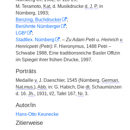
M. Teramoto,
Kat.
d. Musikdrucke
d. J.
P.
in
Nürnberg, 1993;
Benzing, Buchdrucker
;
Berühmte Nürnberger
;
LGB²
;
Stadtlex. Nürnberg
. –
Zu Adam Petri u. Heinrich
v.
Henricpetri (Petri):
F. Hieronymus, 1488 Petri –
Schwabe 1988, Eine traditionsreiche Basler Offizin
im Spiegel ihrer frühen Drucke, 1997.
Porträts
Medaille
v.
J. Daeschler, 1545 (Nürnberg,
German.
Nat.mus.
),
Abb.
in: G. Habich, Die
dt.
Schaumünzen
d. 16.
Jh.
, 1931, I/2, Tafel 167,
Nr.
3.
Autor/in
Hans-Otto Keunecke
Zitierweise