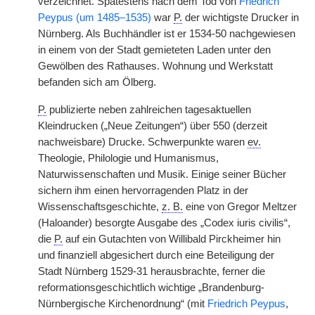
verzeichnet. Spätestens nach dem Tod von
Friedrich
Peypus (um 1485–1535)
war
P.
der wichtigste Drucker in
Nürnberg. Als Buchhändler ist er 1534-50 nachgewiesen
in einem von der Stadt gemieteten Laden unter den
Gewölben des Rathauses. Wohnung und Werkstatt
befanden sich am Ölberg.
P.
publizierte neben zahlreichen tagesaktuellen
Kleindrucken („Neue Zeitungen“) über 550 (derzeit
nachweisbare) Drucke. Schwerpunkte waren
ev.
Theologie, Philologie und Humanismus,
Naturwissenschaften und Musik. Einige seiner Bücher
sichern ihm einen hervorragenden Platz in der
Wissenschaftsgeschichte,
z. B.
eine von Gregor Meltzer
(Haloander) besorgte Ausgabe des „Codex iuris civilis“,
die
P.
auf ein Gutachten von Willibald Pirckheimer hin
und finanziell abgesichert durch eine Beteiligung der
Stadt Nürnberg 1529-31 herausbrachte, ferner die
reformationsgeschichtlich wichtige „Brandenburg-
Nürnbergische Kirchenordnung“ (mit
Friedrich Peypus
,