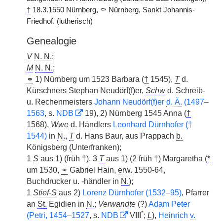
†
18.3.1550 Nürnberg, ⚰ Nürnberg, Sankt Johannis-
Friedhof. (lutherisch)
Genealogie
V
N. N.
;
M
N. N.
;
⚭
1) Nürnberg um 1523 Barbara (
†
1545),
T
d.
Kürschners Stephan Neudörf(f)er,
Schw
d. Schreib-
u. Rechenmeisters
Johann Neudörf(f)er
d. Ä.
(1497–
1563
, s.
NDB
19), 2) Nürnberg 1545 Anna (
†
1568),
Wwe
d. Händlers
Leonhard Dürnhofer (
†
1544)
in
N.
,
T
d. Hans Baur, aus Prappach
b.
Königsberg (Unterfranken);
1
S
aus 1) (früh †), 3
T
aus 1) (2 früh †) Margaretha (
*
um 1530,
⚭
Gabriel Hain,
erw.
1550-64,
Buchdrucker u. -händler in
N.
);
1
Stief-S
aus 2)
Lorenz Dürnhofer (1532–95)
, Pfarrer
an
St.
Egidien in
N.
;
Verwandte
(?)
Adam Peter
*
(Petri, 1454–1527
, s.
NDB
VIII
;
L
),
Heinrich
v.