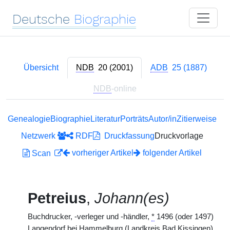
Deutsche
Biographie
Übersicht
NDB
20 (2001)
ADB
25 (1887)
NDB
-online
Genealogie
Biographie
Literatur
Porträts
Autor/in
Zitierweise
Netzwerk
RDF
Druckfassung
Druckvorlage
vorheriger Artikel
folgender Artikel
Scan
Petreius
,
Johann(es)
Buchdrucker, -verleger und -händler,
*
1496 (oder 1497)
Langendorf bei Hammelburg (Landkreis Bad Kissingen),