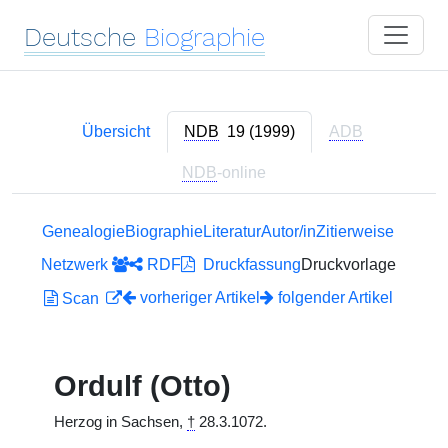
Deutsche
Biographie
Übersicht
NDB
19 (1999)
ADB
NDB
-online
Genealogie
Biographie
Literatur
Autor/in
Zitierweise
Netzwerk
RDF
Druckfassung
Druckvorlage
vorheriger Artikel
folgender Artikel
Scan
Ordulf (Otto)
Herzog in Sachsen,
†
28.3.1072.