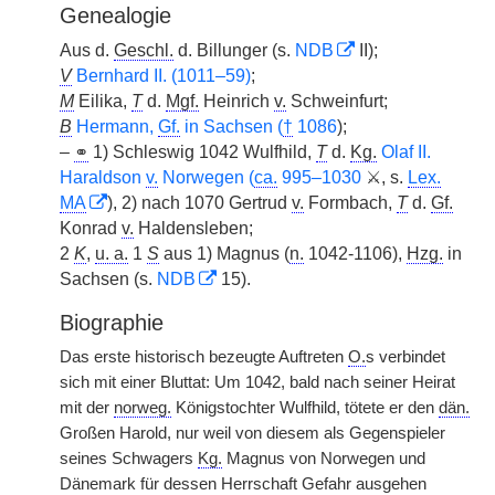
Genealogie
Aus d.
Geschl.
d. Billunger (s.
NDB
II);
V
Bernhard II. (1011–59)
;
M
Eilika,
T
d.
Mgf.
Heinrich
v.
Schweinfurt;
B
Hermann,
Gf.
in Sachsen (
†
1086
);
–
⚭
1) Schleswig 1042 Wulfhild,
T
d.
Kg.
Olaf II.
Haraldson
v.
Norwegen (
ca.
995–1030
⚔, s.
Lex.
MA
), 2) nach 1070 Gertrud
v.
Formbach,
T
d.
Gf.
Konrad
v.
Haldensleben;
2
K
,
u. a.
1
S
aus 1) Magnus (
n.
1042-1106),
Hzg.
in
Sachsen (s.
NDB
15).
Biographie
Das erste historisch bezeugte Auftreten
O.
s verbindet
sich mit einer Bluttat: Um 1042, bald nach seiner Heirat
mit der
norweg.
Königstochter Wulfhild, tötete er den
dän.
Großen Harold, nur weil von diesem als Gegenspieler
seines Schwagers
Kg.
Magnus von Norwegen und
Dänemark für dessen Herrschaft Gefahr ausgehen