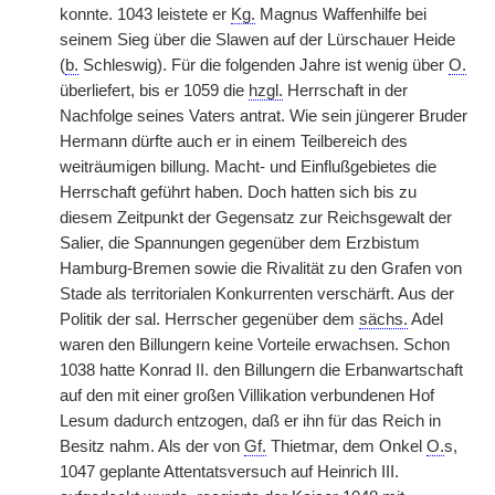
konnte. 1043 leistete er
Kg.
Magnus Waffenhilfe bei
seinem Sieg über die Slawen auf der Lürschauer Heide
(
b.
Schleswig). Für die folgenden Jahre ist wenig über
O.
überliefert, bis er 1059 die
hzgl.
Herrschaft in der
Nachfolge seines Vaters antrat. Wie sein jüngerer Bruder
Hermann dürfte auch er in einem Teilbereich des
weiträumigen billung. Macht- und Einflußgebietes die
Herrschaft geführt haben. Doch hatten sich bis zu
diesem Zeitpunkt der Gegensatz zur Reichsgewalt der
Salier, die Spannungen gegenüber dem Erzbistum
Hamburg-Bremen sowie die Rivalität zu den Grafen von
Stade als territorialen Konkurrenten verschärft. Aus der
Politik der sal. Herrscher gegenüber dem
sächs.
Adel
waren den Billungern keine Vorteile erwachsen. Schon
1038 hatte Konrad II. den Billungern die Erbanwartschaft
auf den mit einer großen Villikation verbundenen Hof
Lesum dadurch entzogen, daß er ihn für das Reich in
Besitz nahm. Als der von
Gf.
Thietmar, dem Onkel
O.
s,
1047 geplante Attentatsversuch auf Heinrich III.