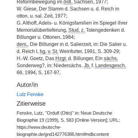
Reformbewegung im
östl.
Sachsen, 1977;
W. Giese, Der Stamm d. Sachsen u. d. Reich in
otton. u. sal. Zeit, 1977;
G. Althoff, Adels- u. Königsfamilien im Spiegel ihrer
Memorialüberlieferung,
Stud.
z.
Totengedenken d.
Billunger u. Ottonen, 1984;
ders.
, Die Billunger in d. Salierzeit, in: Die Salier u.
d. Reich I,
hg.
v.
St.
Weinfurter, 1991, S. 309-29;
H.-W. Goetz, Das
Hzgt.
d. Billunger, Ein
sächs.
Sonderweg?, in: Niedersächs.
Jb.
f.
Landesgesch.
66, 1994, S. 167-97.
Autor/in
Lutz Fenske
Zitierweise
Fenske, Lutz, "Ordulf (Otto)" in: Neue Deutsche
Biographie 19 (1999), S. 583 [Online-Version]; URL:
https://www.deutsche-
biographie.de/gnd142776386.html#ndbcontent