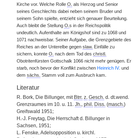
Kirche vor. Welche Rolle
O.
als Herzog und Senior
seines Geschlechts dabei neben seinem Bruder und
seinem Sohn spielte, entzieht sich genauer Beurteilung.
Auch bleibt die Stellung
O.
s in der Reichspolitik
undeutlich. Aufenthalte am Königshof sind zu 1068 und
1071 nachweisbar. Seiner Aufgabe, die Grenzgebiete des
Reiches an der Unterelbe gegen
slaw.
Einfälle zu
sichern, konnte
O.
nach dem Tod des
christl.
Obotritenfürsten Gottschalk 1066 nicht mehr genügen. Er
starb, noch bevor der Konflikt zwischen
Heinrich IV.
und
dem
sächs.
Stamm voll zum Ausbruch kam.
Literatur
R. Bork, Die Billunger, mit
Btrr.
z.
Gesch.
d. dt.wend.
Grenzraumes im 10. u. 11.
Jh.
,
phil.
Diss.
(
masch.
)
Greifswald 1951;
H.-J. Freytag, Die Herrschaft d. Billunger in
Sachsen, 1951;
L. Fenske, Adelsopposition u. kirchl.