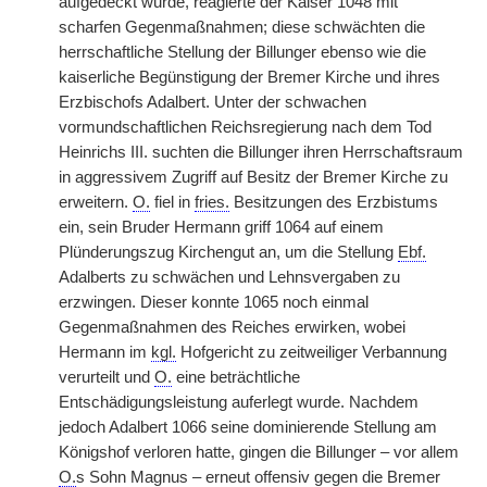
aufgedeckt wurde, reagierte der Kaiser 1048 mit
scharfen Gegenmaßnahmen; diese schwächten die
herrschaftliche Stellung der Billunger ebenso wie die
kaiserliche Begünstigung der Bremer Kirche und ihres
Erzbischofs Adalbert. Unter der schwachen
vormundschaftlichen Reichsregierung nach dem Tod
Heinrichs III. suchten die Billunger ihren Herrschaftsraum
in aggressivem Zugriff auf Besitz der Bremer Kirche zu
erweitern.
O.
fiel in
fries.
Besitzungen des Erzbistums
ein, sein Bruder Hermann griff 1064 auf einem
Plünderungszug Kirchengut an, um die Stellung
Ebf.
Adalberts zu schwächen und Lehnsvergaben zu
erzwingen. Dieser konnte 1065 noch einmal
Gegenmaßnahmen des Reiches erwirken, wobei
Hermann im
kgl.
Hofgericht zu zeitweiliger Verbannung
verurteilt und
O.
eine beträchtliche
Entschädigungsleistung auferlegt wurde. Nachdem
jedoch Adalbert 1066 seine dominierende Stellung am
Königshof verloren hatte, gingen die Billunger – vor allem
O.
s Sohn Magnus – erneut offensiv gegen die Bremer