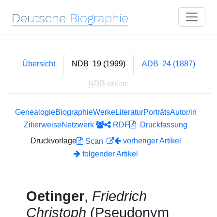
Deutsche
Biographie
Übersicht
NDB
19 (1999)
ADB
24 (1887)
NDB
-online
Genealogie
Biographie
Werke
Literatur
Porträts
Autor/in
Zitierweise
Netzwerk
RDF
Druckfassung
Druckvorlage
vorheriger Artikel
Scan
folgender Artikel
Oetinger
,
Friedrich
Christoph
(Pseudonym