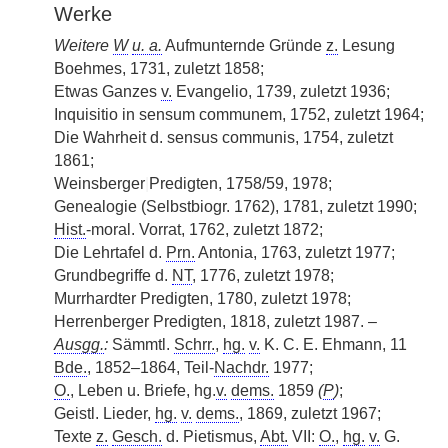
Werke
Weitere
W
u. a.
Aufmunternde Gründe
z.
Lesung
Boehmes, 1731, zuletzt 1858;
Etwas Ganzes
v.
Evangelio, 1739, zuletzt 1936;
Inquisitio in sensum communem, 1752, zuletzt 1964;
Die Wahrheit d. sensus communis, 1754, zuletzt
1861;
Weinsberger
|
Predigten, 1758/59, 1978;
Genealogie (Selbstbiogr. 1762), 1781, zuletzt 1990;
Hist.
-moral. Vorrat, 1762, zuletzt 1872;
Die Lehrtafel d.
Prn.
Antonia, 1763, zuletzt 1977;
Grundbegriffe d.
NT
, 1776, zuletzt 1978;
Murrhardter Predigten, 1780, zuletzt 1978;
Herrenberger Predigten, 1818, zuletzt 1987. –
Ausgg.
:
Sämmtl.
Schrr.
,
hg.
v.
K. C. E. Ehmann, 11
Bde.
, 1852–1864, Teil-
Nachdr.
1977;
O.
, Leben u. Briefe, hg.
v.
dems.
1859
(
P
)
;
Geistl. Lieder,
hg.
v.
dems.
, 1869, zuletzt 1967;
Texte
z.
Gesch.
d. Pietismus,
Abt.
VII:
O.
,
hg.
v.
G.