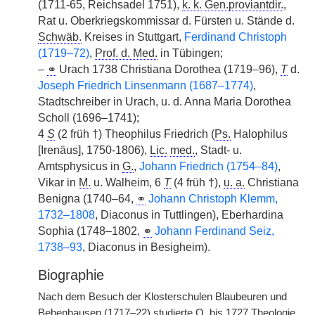
(1711-65, Reichsadel 1751),
k. k.
Gen.proviantdir.
,
Rat u. Oberkriegskommissar d. Fürsten u. Stände d.
Schwäb.
Kreises in Stuttgart,
Ferdinand Christoph
(1719–72)
,
Prof. d. Med.
in Tübingen;
–
⚭
Urach 1738 Christiana Dorothea (1719–96),
T
d.
Joseph Friedrich Linsenmann (1687–1774)
,
Stadtschreiber in Urach, u. d. Anna Maria Dorothea
Scholl (1696–1741);
4
S
(2 früh †) Theophilus Friedrich (
Ps.
Halophilus
[Irenäus], 1750-1806),
Lic.
med.
, Stadt- u.
Amtsphysicus in
G.
,
Johann Friedrich (1754–84)
,
Vikar in
M.
u. Walheim, 6
T
(4 früh †),
u. a.
Christiana
Benigna (1740–64,
⚭
Johann Christoph Klemm,
1732–1808
, Diaconus in Tuttlingen), Eberhardina
Sophia (1748–1802,
⚭
Johann Ferdinand Seiz,
1738–93
, Diaconus in Besigheim).
Biographie
Nach dem Besuch der Klosterschulen Blaubeuren und
Bebenhausen (1717–22) studierte
O.
bis 1727 Theologie