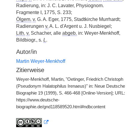
Radierung, in: J. C. Lavater, Physiognom.
Fragmente I, 1775, S. 233;
Ölgem.
v.
G. A. Eger, 1775, Stadtkirche Murrhardt;
Radierungen
v.
A. L. d'Argent u. J. Nusbiegel;
Lith.
v.
Schacher, alle
abgeb.
in: Weyer-Menkhoff,
Bildbiogr., s.
L
.
Autor/in
Martin Weyer-Menkhoff
Zitierweise
Weyer-Menkhoff, Martin, "Oetinger, Friedrich Christoph
(Pseudonym Halatophilus Irenaeus)" in: Neue Deutsche
Biographie 19 (1999), S. 466-468 [Online-Version]; URL:
https://www.deutsche-
biographie.de/gnd118589520.html#ndbcontent