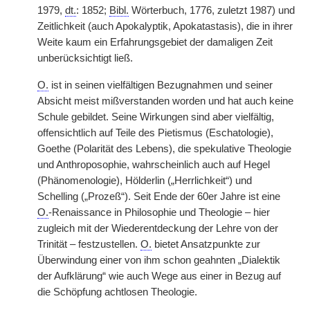
1979,
dt.
: 1852;
Bibl.
Wörterbuch, 1776, zuletzt 1987) und
Zeitlichkeit (auch Apokalyptik, Apokatastasis), die in ihrer
Weite kaum ein Erfahrungsgebiet der damaligen Zeit
unberücksichtigt ließ.
O.
ist in seinen vielfältigen Bezugnahmen und seiner
Absicht meist mißverstanden worden und hat auch keine
Schule gebildet. Seine Wirkungen sind aber vielfältig,
offensichtlich auf Teile des Pietismus (Eschatologie),
Goethe (Polarität des Lebens), die spekulative Theologie
und Anthroposophie, wahrscheinlich auch auf Hegel
(Phänomenologie), Hölderlin („Herrlichkeit“) und
Schelling („Prozeß“). Seit Ende der 60er Jahre ist eine
O.
-Renaissance in Philosophie und Theologie – hier
zugleich mit der Wiederentdeckung der Lehre von der
Trinität – festzustellen.
O.
bietet Ansatzpunkte zur
Überwindung einer von ihm schon geahnten „Dialektik
der Aufklärung“ wie auch Wege aus einer in Bezug auf
die Schöpfung achtlosen Theologie.