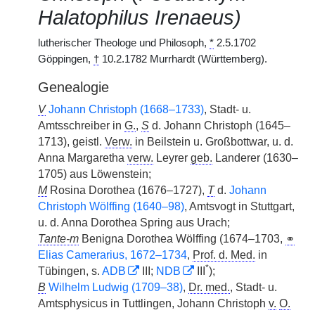
Halatophilus Irenaeus)
lutherischer Theologe und Philosoph,
*
2.5.1702
Göppingen,
†
10.2.1782 Murrhardt (Württemberg).
Genealogie
V
Johann Christoph (1668–1733)
, Stadt- u.
Amtsschreiber in
G.
,
S
d. Johann Christoph (1645–
1713), geistl.
Verw.
in Beilstein u. Großbottwar, u. d.
Anna Margaretha
verw.
Leyrer
geb.
Landerer (1630–
1705) aus Löwenstein;
M
Rosina Dorothea (1676–1727),
T
d.
Johann
Christoph Wölffing (1640–98)
, Amtsvogt in Stuttgart,
u. d. Anna Dorothea Spring aus Urach;
Tante-m
Benigna Dorothea Wölffing (1674–1703,
⚭
Elias Camerarius, 1672–1734
,
Prof. d. Med.
in
*
Tübingen, s.
ADB
III;
NDB
III
);
B
Wilhelm Ludwig (1709–38)
,
Dr. med.
, Stadt- u.
Amtsphysicus in Tuttlingen, Johann Christoph
v.
O.