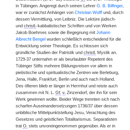
in Tübingen. Angeregt durch seinen Lehrer
G. B. Bilfinger
,
war er zunächst Anhänger von
Christian Wolff
und, durch
dessen Vermittlung, von
|
Leibniz. Die Lektüre jüdisch-
und
christl.
-kabbalistischer Schriften und von Werken
Jakob Boehmes sowie die Begegnung mit
Johann
Albrecht Bengel
wurden schließlich entscheidend für die
Entwicklung seiner Theologie. Es schlossen sich
gründliche Studien der Patristik und
christl.
Mystik an.
1729-37 unternahm er als beurlaubter Repetent des
Tübinger Stifts mehrere Bildungsreisen vor allem in
pietistische und spiritualistische Zentren wie Berleburg,
Jena, Halle, Frankfurt, Berlin und auch nach Holland.
Des öfteren blieb er länger in Herrnhut und reiste auch
zusammen mit N. L.
Gf.
v.
Zinzendorf, der ihn für sein
Werk gewinnen wollte. Beider Wege trennten sich nach
scharfen Auseinandersetzungen 1736/37 über dessen
unbiblische Mittelpunktstellung Jesu, Verachtung des
Gesetzes und geistlichen Totalitarismus. Separatisten
trat
O.
stets unvoreingenommen gegenüber. Als er in