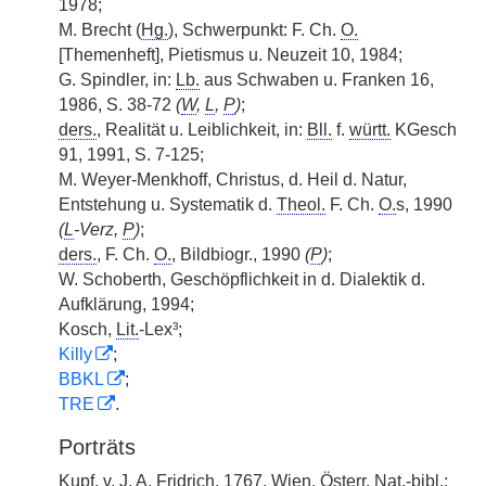
1978;
M. Brecht (
Hg.
), Schwerpunkt: F. Ch.
O.
[Themenheft], Pietismus u. Neuzeit 10, 1984;
G. Spindler, in:
Lb.
aus Schwaben u. Franken 16,
1986, S. 38-72
(
W
,
L
,
P
)
;
ders.
, Realität u. Leiblichkeit, in:
Bll.
f.
württ.
KGesch
91, 1991, S. 7-125;
M. Weyer-Menkhoff, Christus, d. Heil d. Natur,
Entstehung u. Systematik d.
Theol.
F. Ch.
O.
s, 1990
(
L
-Verz,
P
)
;
ders.
, F. Ch.
O.
, Bildbiogr., 1990
(
P
)
;
W. Schoberth, Geschöpflichkeit in d. Dialektik d.
Aufklärung, 1994;
Kosch,
Lit.
-Lex³;
Killy
;
BBKL
;
TRE
.
Porträts
Kupf.
v.
J. A. Fridrich, 1767, Wien,
Österr.
Nat.-bibl.
;