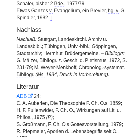
Schäfer, bisher 2
Bde.
, 1977/79;
Etwas Ganzes
v.
Evangelium, ein Brevier,
hg.
v.
G.
Spindler, 1982.
|
Nachlass
Nachlaß:
Stuttgart, Landeskirchl. Archiv u.
Landesbibl.
; Tübingen,
Univ.-bibl.
; Göppingen,
Stadtarchiv; Herrnhut, Brüdergemeine. –
Bibliogrr:
G. Mälzer,
Bibliogr.
z.
Gesch.
d. Pietismus, 1972, S.
231-79; M. Weyer-Menkhoff, Chronolog.-systemat.
Bibliogr.
(
Ms.
1984, Druck in Vorbereitung).
Literatur
ADB
24;
C. A. Auberlen, Die Theosophie F. Ch.
O.
s, 1859;
H. F. Fullenwider, F. Ch.
O.
, Wirkungen auf
Lit.
u.
Philos.
, 1975
(
P
)
;
S. Großmann, F. Ch.
O.
s Gottesvorstellung, 1979;
R. Piepmeier, Aporien d. Lebensbegriffs seit
O.
,