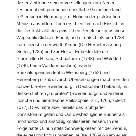
dieser Zeit keine seinen Vorstellungen vom Neuen
Testament entsprechende christliche Gemeinde fand,
ließ er sich in Homburg
v.
d. Höhe in der praktischen
Medizin ausbilden. Doch erschien ihm nach Einsicht in
die Destruktivität des geistlichen Perfektionismus dieser
Weg schließlich als Flucht, und er entschloß sich 1738
zum Dienst in der
württ.
Kirche (Die Herunterlassung
Gottes, 1735) und zur Heirat. Er bekleidete die
Pfarrstellen Hirsau, Schnaitheim (1743) und Walddorf
(1746, heute Walddorfhäslach), wurde
Spezialsuperintendent in Weinsberg (1752) und
Herrenberg (1759). Durch Übersetzungen machte er den
schwed.
Seher Swedenborg in Deutschland bekannt, um
dessen Lehren „zu prüfen“ (Swedenborgs und anderer
irdische und himmlische Philosophie, 2 T., 1765, zuletzt
1977). Dies hatte aber bereits das Stuttgarter
Konsistorium getan und
O.
s diesbezügliche Bücher als
unorthodox und anstößig konfiszieren lassen. In der
Folge hatte
O.
nun stets Schwierigkeiten mit der Zensur,
die er geschickt zu umgehen wußte. 1765/66 kam er als