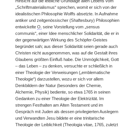
Hinsicht auf die leibliche Grundlage allen Lebens vom
„Schriftmaterialismus“ sprechen, womit er sich von der
idealistischen Philosophie Wolffs absetzte. In Aufnahme
antiker und zeitgenössischer (Shaftesbury) Philosophien
entwickelte
O.
seine Vorstellung vom „sensus
communis“, einer Idee menschlicher Solidarität, die er in
der gegenwärtigen Wirkung des Schöpfer-Geistes
begründet sah; aus dieser Solidarität seien gerade auch
Christen nicht ausgenommen, was auf die Gestalt ihres
Glaubens größten Einfluß habe. Die Unmöglichkeit, Gott
– das Leben – zu denken, versuchte er schließlich in
einer Theologie der Verweisungen („emblematische
Theologie“) darzustellen, wozu er sich vor allem
Denkbildern der Natur (besonders der Chemie,
Alchemie, Physik) bediente, so etwa 1765 in seinen
Gedanken zu einer Theologie der Elektrizität. Im
strengen Festhalten am Alten Testament und im
Gespräch mit Juden als dessen privilegierten Auslegern
und Verwandten Jesu bildete er eine trinitarische
Theologie der Leiblichkeit (Theologia vitae, 1765, zuletzt