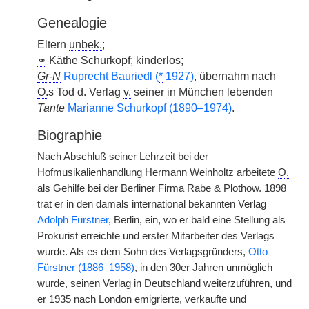
Genealogie
Eltern
unbek.
;
⚭
Käthe Schurkopf; kinderlos;
Gr-N
Ruprecht Bauriedl (
*
1927)
, übernahm nach
O.
s Tod d. Verlag
v.
seiner in München lebenden
Tante
Marianne Schurkopf (1890–1974)
.
Biographie
Nach Abschluß seiner Lehrzeit bei der
Hofmusikalienhandlung Hermann Weinholtz arbeitete
O.
als Gehilfe bei der Berliner Firma Rabe & Plothow. 1898
trat er in den damals international bekannten Verlag
Adolph Fürstner
, Berlin, ein, wo er bald eine Stellung als
Prokurist erreichte und erster Mitarbeiter des Verlags
wurde. Als es dem Sohn des Verlagsgründers,
Otto
Fürstner (1886–1958)
, in den 30er Jahren unmöglich
wurde, seinen Verlag in Deutschland weiterzuführen, und
er 1935 nach London emigrierte, verkaufte und