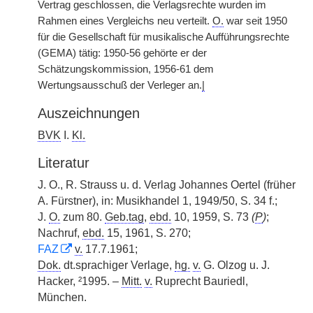
Vertrag geschlossen, die Verlagsrechte wurden im
Rahmen eines Vergleichs neu verteilt.
O.
war seit 1950
für die Gesellschaft für musikalische Aufführungsrechte
(GEMA) tätig: 1950-56 gehörte er der
Schätzungskommission, 1956-61 dem
Wertungsausschuß der Verleger an.
|
Auszeichnungen
BVK
I.
Kl.
Literatur
J. O., R. Strauss u. d. Verlag Johannes Oertel (früher
A. Fürstner), in: Musikhandel 1, 1949/50, S. 34 f.;
J.
O.
zum 80.
Geb.tag
,
ebd.
10, 1959, S. 73
(
P
)
;
Nachruf,
ebd.
15, 1961, S. 270;
FAZ
v.
17.7.1961;
Dok.
dt.sprachiger Verlage,
hg.
v.
G. Olzog u. J.
Hacker, ²1995. –
Mitt.
v.
Ruprecht Bauriedl,
München.