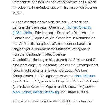
verpachtete er einen Teil der Verlagsrechte an
O.
Noch
im selben Jahr gründete dieser in Berlin seinen eigenen
Verlag.
Zu den wichtigsten Werken, die bei
O.
erschienen,
gehören die vier späten Opern von
Richard Strauss
(1864–1949)
, „Friedenstag“, „Daphne“, „Die Liebe der
Danae“ und „Capriccio“, die dieser ihm in Kommission
zur Veröffentlichung überließ, nachdem er bereits in
langjähriger Zusammenarbeit mit dem Verlagshaus
Fürstner gestanden hatte. Über die
Geschäftsbeziehungen hinaus verband Strauss und
O.
eine jahrelange Freundschaft, von der ein umfangreicher,
jedoch nicht edierter Briefwechsel zeugt. Weitere
Komponisten des Verlagshauses waren
Hans Pfitzner
(op. 46 bis op. 57, jedoch nicht op. 56), Richard Mohaupt
(zahlreiche Konzerte, Opern- und Ballettwerke) sowie
Mark Lothar
,
Walter Gieseking
und Otmar Nussio.
1950 wurde zwischen Fürstner und
O.
ein notarieller