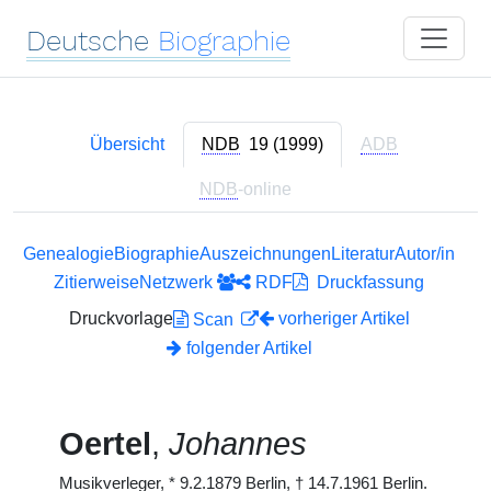
Deutsche
Biographie
Übersicht
NDB
19 (1999)
ADB
NDB
-online
Genealogie
Biographie
Auszeichnungen
Literatur
Autor/in
Zitierweise
Netzwerk
RDF
Druckfassung
Druckvorlage
vorheriger Artikel
Scan
folgender Artikel
Oertel
,
Johannes
Musikverleger,
*
9.2.1879 Berlin,
†
14.7.1961 Berlin.