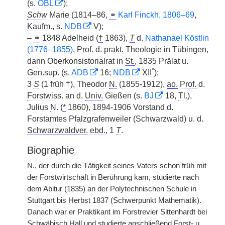
(s.
ÖBL
);
Schw
Marie (1814–86,
⚭
Karl Finckh, 1806–69
,
Kaufm.
, s.
NDB
V);
–
⚭
1848 Adelheid (
†
1863),
T
d.
Nathanael Köstlin
(1776–1855)
,
Prof.
d.
prakt.
Theologie in Tübingen,
dann Oberkonsistorialrat in
St.
, 1835 Prälat u.
*
Gen.sup.
(s.
ADB
16;
NDB
XII
);
3
S
(1 früh †), Theodor
N.
(1855-1912),
ao.
Prof.
d.
Forstwiss.
an d.
Univ.
Gießen (s.
BJ
18,
Tl.
),
Julius
N.
(
*
1860), 1894-1906 Vorstand d.
Forstamtes Pfalzgrafenweiler (Schwarzwald) u. d.
Schwarzwaldver.
ebd.
, 1
T
.
Biographie
N.
, der durch die Tätigkeit seines Vaters schon früh mit
der Forstwirtschaft in Berührung kam, studierte nach
dem Abitur (1835) an der Polytechnischen Schule in
Stuttgart bis Herbst 1837 (Schwerpunkt Mathematik).
Danach war er Praktikant im Forstrevier Sittenhardt bei
Schwäbisch Hall und studierte anschließend Forst- u.