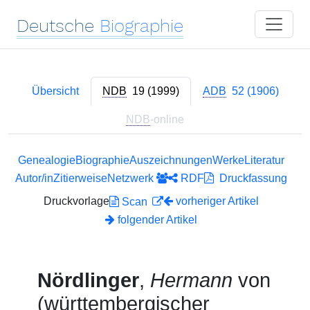
Deutsche
Biographie
Übersicht
NDB
19 (1999)
ADB
52 (1906)
NDB
-online
Genealogie
Biographie
Auszeichnungen
Werke
Literatur
Autor/in
Zitierweise
Netzwerk
RDF
Druckfassung
Druckvorlage
vorheriger Artikel
Scan
folgender Artikel
Nördlinger
,
Hermann
von
(württembergischer