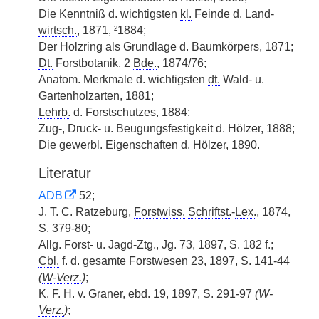
Die Kenntniß d. wichtigsten
kl.
Feinde d. Land-
wirtsch.
, 1871, ²1884;
Der Holzring als Grundlage d. Baumkörpers, 1871;
Dt.
Forstbotanik, 2
Bde.
, 1874/76;
Anatom. Merkmale d. wichtigsten
dt.
Wald- u.
Gartenholzarten, 1881;
Lehrb.
d. Forstschutzes, 1884;
Zug-, Druck- u. Beugungsfestigkeit d. Hölzer, 1888;
Die gewerbl. Eigenschaften d. Hölzer, 1890.
Literatur
ADB
52;
J. T. C. Ratzeburg,
Forstwiss.
Schriftst.
-
Lex.
, 1874,
S. 379-80;
Allg.
Forst- u. Jagd-
Ztg.
,
Jg.
73, 1897, S. 182 f.;
Cbl.
f. d. gesamte Forstwesen 23, 1897, S. 141-44
(
W-Verz.
)
;
K. F. H.
v.
Graner,
ebd.
19, 1897, S. 291-97
(
W-
Verz.
)
;