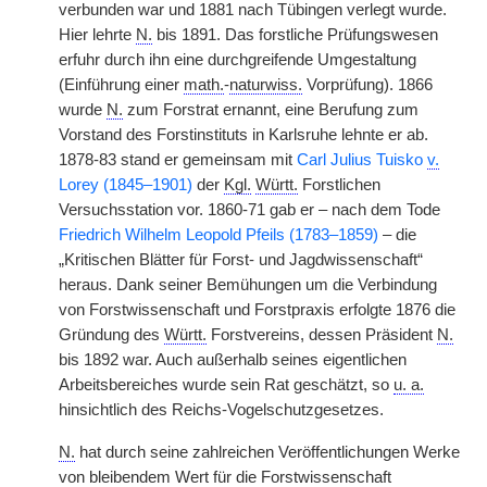
verbunden war und 1881 nach Tübingen verlegt wurde.
Hier lehrte
N.
bis 1891. Das forstliche Prüfungswesen
erfuhr durch ihn eine durchgreifende Umgestaltung
(Einführung einer
math.
-
naturwiss.
Vorprüfung). 1866
wurde
N.
zum
|
Forstrat ernannt, eine Berufung zum
Vorstand des Forstinstituts in Karlsruhe lehnte er ab.
1878-83 stand er gemeinsam mit
Carl Julius Tuisko
v.
Lorey (1845–1901)
der
Kgl.
Württ.
Forstlichen
Versuchsstation vor. 1860-71 gab er – nach dem Tode
Friedrich Wilhelm Leopold Pfeils (1783–1859)
– die
„Kritischen Blätter für Forst- und Jagdwissenschaft“
heraus. Dank seiner Bemühungen um die Verbindung
von Forstwissenschaft und Forstpraxis erfolgte 1876 die
Gründung des
Württ.
Forstvereins, dessen Präsident
N.
bis 1892 war. Auch außerhalb seines eigentlichen
Arbeitsbereiches wurde sein Rat geschätzt, so
u. a.
hinsichtlich des Reichs-Vogelschutzgesetzes.
N.
hat durch seine zahlreichen Veröffentlichungen Werke
von bleibendem Wert für die Forstwissenschaft