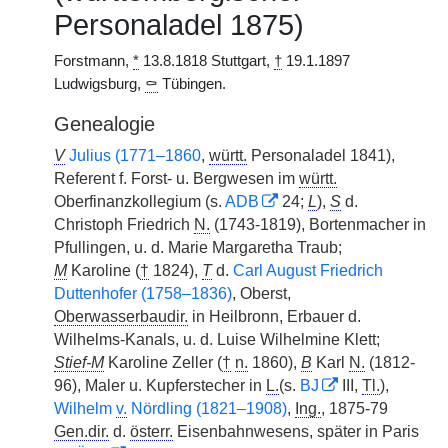
Personaladel 1875)
Forstmann,
*
13.8.1818 Stuttgart,
†
19.1.1897
Ludwigsburg,
⚰
Tübingen.
Genealogie
V
Julius (1771–1860
,
württ.
Personaladel 1841),
Referent f. Forst- u. Bergwesen im
württ.
Oberfinanzkollegium (s.
ADB
24;
L
),
S
d.
Christoph Friedrich
N.
(1743-1819), Bortenmacher in
Pfullingen, u. d. Marie Margaretha Traub;
M
Karoline (
†
1824),
T
d.
Carl August Friedrich
Duttenhofer (1758–1836)
, Oberst,
Oberwasserbaudir.
in Heilbronn, Erbauer d.
Wilhelms-Kanals, u. d. Luise Wilhelmine Klett;
Stief-M
Karoline Zeller (
†
n.
1860),
B
Karl
N.
(1812-
96), Maler u. Kupferstecher in
L.
(s.
BJ
III,
Tl.
),
Wilhelm
v.
Nördling (1821–1908)
,
Ing.
, 1875-79
Gen.dir.
d.
österr.
Eisenbahnwesens, später in Paris