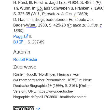
H. Fürst,
Ill.
Forst- u. Jagd-
Lex.
, ²1904, S. 483 f.
(
P
)
;
Th. Wurm, in:
Lb.
aus Schwaben u. Franken 7, 1960,
S. 325-35
(
W
,
L
,
P
;
auch zu Julius,
†
1860)
;
D. Hauff, in:
Biogr.
bedeutender Forstleute aus
Baden-
Württ.
, 1980, S. 425-28
(
P
;
auch zu Julius,
†
1860)
;
Pogg.
II;
BJ
II, S. 287-89.
Autor/in
Rudolf Rösler
Zitierweise
Rösler, Rudolf, "Nördlinger, Hermann von
(württembergischer Personaladel 1875)" in: Neue
Deutsche Biographie 19 (1999), S. 316 f. [Online-
Version]; URL: https://www.deutsche-
biographie.de/gnd117038601.html#ndbcontent