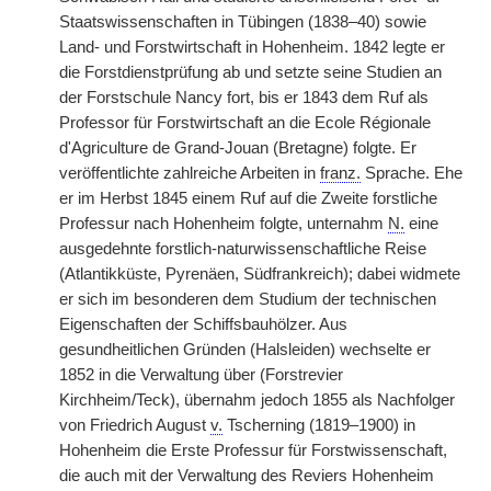
Staatswissenschaften in Tübingen (1838–40) sowie
Land- und Forstwirtschaft in Hohenheim. 1842 legte er
die Forstdienstprüfung ab und setzte seine Studien an
der Forstschule Nancy fort, bis er 1843 dem Ruf als
Professor für Forstwirtschaft an die Ecole Régionale
d'Agriculture de Grand-Jouan (Bretagne) folgte. Er
veröffentlichte zahlreiche Arbeiten in
franz.
Sprache. Ehe
er im Herbst 1845 einem Ruf auf die Zweite forstliche
Professur nach Hohenheim folgte, unternahm
N.
eine
ausgedehnte forstlich-naturwissenschaftliche Reise
(Atlantikküste, Pyrenäen, Südfrankreich); dabei widmete
er sich im besonderen dem Studium der technischen
Eigenschaften der Schiffsbauhölzer. Aus
gesundheitlichen Gründen (Halsleiden) wechselte er
1852 in die Verwaltung über (Forstrevier
Kirchheim/Teck), übernahm jedoch 1855 als Nachfolger
von Friedrich August
v.
Tscherning (1819–1900) in
Hohenheim die Erste Professur für Forstwissenschaft,
die auch mit der Verwaltung des Reviers Hohenheim