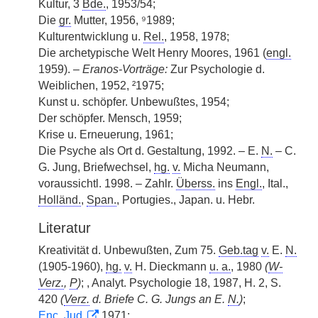
Kultur, 3
Bde.
, 1953/54;
Die
gr.
Mutter, 1956, ⁹1989;
Kulturentwicklung u.
Rel.
, 1958, 1978;
Die archetypische Welt Henry Moores, 1961 (
engl.
1959). –
Eranos-Vorträge:
Zur Psychologie d.
Weiblichen, 1952, ²1975;
Kunst u. schöpfer. Unbewußtes, 1954;
Der schöpfer. Mensch, 1959;
Krise u. Erneuerung, 1961;
Die Psyche als Ort d. Gestaltung, 1992. – E.
N.
– C.
G. Jung, Briefwechsel,
hg.
v.
Micha Neumann,
voraussichtl. 1998. – Zahlr.
Überss.
ins
Engl.
, Ital.,
Holländ.
,
Span.
, Portugies., Japan. u. Hebr.
Literatur
Kreativität d. Unbewußten, Zum 75.
Geb.tag
v.
E.
N.
(1905-1960),
hg.
v.
H. Dieckmann
u. a.
, 1980
(
W-
Verz.
,
P
)
;
, Analyt. Psychologie 18, 1987, H. 2, S.
420
(
Verz.
d. Briefe C. G. Jungs an E.
N.
)
;
Enc. Jud.
1971;