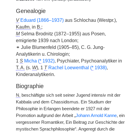
Genealogie
V
Eduard (1866–1937)
aus Schlochau (Westpr.),
Kaufm.
in
B.
;
M
Selma Brodnitz (1872–1955) aus Posen,
emigrierte 1939 nach London;
⚭ Julie Blumenfeld (1905–85), C. G. Jung-
Analytikerin u. Chirologin;
1
S
Micha (
*
1932)
, Psychiater, Psychoanalytiker in
T. A.
(s.
W
), 1
T
Rachel Loewenthal (
*
1938)
,
Kinderanalytikerin.
Biographie
N.
beschäftigte sich seit seiner Jugend intensiv mit der
Kabbala und dem Chassidismus. Ein Studium der
Philosophie in Erlangen beendete er 1927 mit der
Promotion aufgrund der Arbeit „
Johann Arnold Kanne
, ein
vergessener Romantiker, Ein Beitrag zur Geschichte der
mystischen Sprachphilosophie“. Angeregt durch die