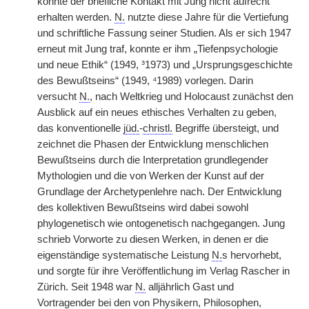
konnte der briefliche Kontakt mit Jung nicht aufrecht
erhalten werden.
N.
nutzte diese Jahre für die Vertiefung
und schriftliche Fassung seiner Studien. Als er sich 1947
erneut mit Jung traf, konnte er ihm „Tiefenpsychologie
und neue Ethik“ (1949, ³1973) und „Ursprungsgeschichte
des Bewußtseins“ (1949, ⁴1989) vorlegen. Darin
versucht
N.
, nach Weltkrieg und Holocaust zunächst den
Ausblick auf ein neues ethisches Verhalten zu geben,
das konventionelle
jüd.
-
christl.
Begriffe übersteigt, und
zeichnet die Phasen der Entwicklung menschlichen
Bewußtseins durch die Interpretation grundlegender
Mythologien und die von Werken der Kunst auf der
Grundlage der Archetypenlehre nach. Der Entwicklung
des kollektiven Bewußtseins wird dabei sowohl
phylogenetisch wie ontogenetisch nachgegangen. Jung
schrieb Vorworte zu diesen Werken, in denen er die
eigenständige systematische Leistung
N.
s hervorhebt,
und sorgte für ihre Veröffentlichung im Verlag Rascher in
Zürich. Seit 1948 war
N.
alljährlich Gast und
Vortragender bei den von Physikern, Philosophen,