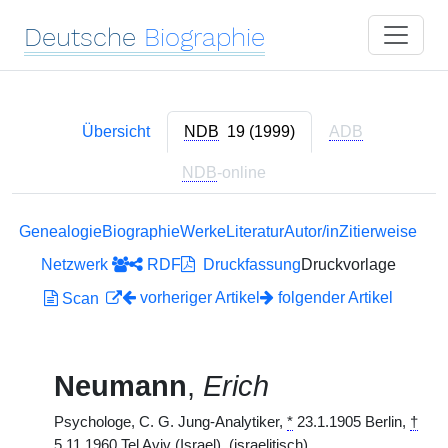
Deutsche
Biographie
Übersicht
NDB
19 (1999)
ADB
NDB
-online
Genealogie
Biographie
Werke
Literatur
Autor/in
Zitierweise
Netzwerk
RDF
Druckfassung
Druckvorlage
vorheriger Artikel
folgender Artikel
Scan
Neumann
,
Erich
Psychologe, C. G. Jung-Analytiker,
*
23.1.1905 Berlin,
†
5.11.1960 Tel Aviv (Israel). (israelitisch)