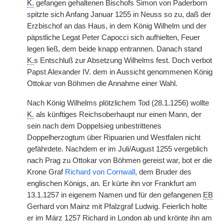
K.
gefangen gehaltenen Bischofs Simon von Paderborn
spitzte sich Anfang Januar 1255 in Neuss so zu, daß der
Erzbischof an das Haus, in dem König Wilhelm und der
päpstliche Legat Peter Capocci sich aufhielten, Feuer
legen ließ, dem beide knapp entrannen. Danach stand
K.
s Entschluß zur Absetzung Wilhelms fest. Doch verbot
Papst Alexander IV. dem in Aussicht genommenen König
Ottokar von Böhmen die Annahme einer Wahl.
Nach König Wilhelms plötzlichem Tod (28.1.1256) wollte
K.
als künftiges Reichsoberhaupt nur einen Mann, der
sein nach dem Doppelsieg unbestrittenes
Doppelherzogtum über Ripuarien und Westfalen nicht
gefährdete. Nachdem er im Juli/August 1255 vergeblich
nach Prag zu Ottokar von Böhmen gereist war, bot er die
Krone Graf
Richard von Cornwall
, dem Bruder des
englischen Königs, an. Er kürte ihn vor Frankfurt am
13.1.1257 in eigenem Namen und für den gefangenen
EB
Gerhard von Mainz mit Pfalzgraf Ludwig. Feierlich holte
er im März 1257 Richard in London ab und krönte ihn am