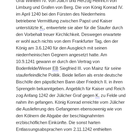
Graf Wilhelm IV. von Jülich und Herzog Heinrich von
Limburg und Grafen von Berg. Die von König Konrad IV.
im April 1240 bei den Fürsten des Niederrheins
betriebene Vermittlung zwischen Papst und Kaiser
unterstützte
K.
, entwertete sie aber für die Staufer durch
den Vorbehalt treuer Kirchlichkeit. Deswegen erwartete
er wohl auch nichts von dem Frankfurter Tag, den der
König am 3.6.1240 für den Ausgleich mit seinen
niederrheinischen Gegnern angesetzt hatte. Am
10.9.1241 gewann er durch den Vertrag von
Bodenfelde/Weser
EB
Siegfried III. von Mainz für seine
stauferfeindliche Politik. Beide ließen als erste deutsche
Bischöfe den päpstlichen Bann über Friedrich II. in ihren
Sprengeln bekanntgeben. Angeblich für Kaiser und Reich
zog Anfang 1242 der Jülicher Graf gegen
K.
zu Felde und
nahm ihn gefangen. König Konrad erreichte vom Jülicher
die Auslieferung des Gefangenen ebensowenig wie von
den Kölnern die Abgabe der beschlagnahmten
erzbischöflichen Einkünfte. Die sonst harten
Entlassungsabsprachen vom 2.11.1242 enthielten