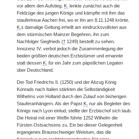
vor allem den Aufstieg.
K.
lenkte zunächst auch die
Feldzüge des jungen Königs und kämpfte mit ihm das
staufertreue Aachen frei, wo er ihn am 8.11.1248 krönte.
K.
s damalige Geltung erhellt am eindrucksvollsten aus
dem stürmischen Mainzer Begehren, ihn zum
Nachfolger Siegfrieds (
†
1249) bestellt zu sehen.
Innozenz IV. verbot jedoch die Zusammenlegung der
beiden größten deutschen Erzbistümer und ernannte
statt dessen
K.
für ein Jahr zum päpstlichen Legaten
über Deutschland.
Der Tod Friedrichs II. (1250) und der Abzug König
Konrads nach Italien stärkten die Selbständigkeit
Wilhelms von Holland durch den Zulauf von bisherigen
Stauferanhängern. Als der Papst
K.
nur als Begleiter des
Königs nach Lyon einlud, stellte der Erzbischof sich taub.
Die Heirat mit einer Welfin führte 1252 Wilhelm die
Fürsten Ostsachsens zu. Ein bei dieser Gelegenheit
ergangenes Braunschweiger Weistum, das die