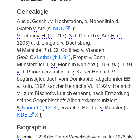
Genealogie
Aus d.
Geschl.
v.
Hochstaden, e. Nebenlinie d.
Grafen
v.
Are (s.
NDB
I);
V
Lothar
v.
H.
(
†
1217),
S
d. Dietrich
v.
Are-
H.
(
†
1203) u. d. Liutgard
v.
Dachsberg;
M
Mathilde,
T
d.
Gf.
Gottfried
v.
Vianden;
Groß-Ov
Lothar (
†
1194)
, Propst
v.
Bonn,
Münstereifel u.
St.
Florin in Koblenz (1169–93), 1191
v.
d. Prioren erwählter u.
v.
Kaiser Heinrich VI.
begünstigter, doch vom Domkapitel abgelehnter
EB
v.
Köln, 1192 Kanzler Heinrichs VI., 1192
v.
Heinrich
VI. zum Bischof
v.
Lüttich ernannt, nach Ermordung
seines Gegenbischofs Albert exkommuniziert;
N
Konrad (
†
1313)
, erwählter Bischof
v.
Münster (s.
NDB
XII).
Biographie
K.
erhielt 1216 die Pfarrei Wevelinghoven, ist für 1226 als