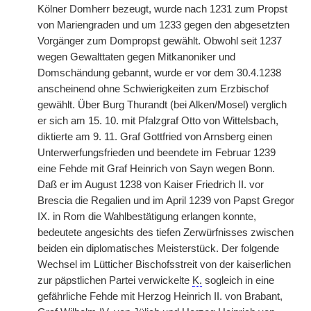
Kölner Domherr bezeugt, wurde nach 1231 zum Propst
von Mariengraden und um 1233 gegen den abgesetzten
Vorgänger zum Dompropst gewählt. Obwohl seit 1237
wegen Gewalttaten gegen Mitkanoniker und
Domschändung gebannt, wurde er vor dem 30.4.1238
anscheinend ohne Schwierigkeiten zum Erzbischof
gewählt. Über Burg Thurandt (bei Alken/Mosel) verglich
er sich am 15. 10. mit Pfalzgraf Otto von Wittelsbach,
diktierte am 9. 11. Graf Gottfried von Arnsberg einen
Unterwerfungsfrieden und beendete im Februar 1239
eine Fehde mit Graf Heinrich von Sayn wegen Bonn.
Daß er im August 1238 von Kaiser Friedrich II. vor
Brescia die Regalien und im April 1239 von Papst Gregor
IX. in Rom die Wahlbestätigung erlangen konnte,
bedeutete angesichts des tiefen Zerwürfnisses zwischen
beiden ein diplomatisches Meisterstück. Der folgende
Wechsel im Lütticher Bischofsstreit von der kaiserlichen
zur päpstlichen Partei verwickelte
K.
sogleich in eine
gefährliche Fehde mit Herzog Heinrich II. von Brabant,