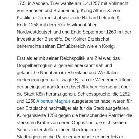
17.5. in Aachen. Trier wählte am 1.4.1257 mit Vollmacht
von Sachsen und Brandenburg König Alfons X. von
Kastilien. Der meist abwesende Richard betraute
K.
Ende 1258 mit dem Reichsvikariat über
Nordwestdeutschland und Ende September 1260 mit der
Investitur der Bischöfe. Der Kölner Erzbischof
beherrschte seinen Einflußbereich wie ein König.
Erst als er mit seiner Reichspolitik am Ziel war, das
Doppelherzogtum allgemein anerkannt sah und
gefährliche Nachbarn im Rheinland und Westfalen
niedergerungen hatte, wagte
K.
, an die Wiederherstellung
der uneingeschränkten erzbischöflichen Herrschaft über
die Stadt Köln heranzugehen. Schiedssprüche, die 1252
und 1258
Albertus Magnus
ausgearbeitet hatte, waren für
den Erzbischof nachteiliger als für die Stadt ausgefallen.
K.
organisierte 1259 gegen die herrschenden Patrizier die
stärksten Kräfte von deren Opposition, die sich seinem
Schutz unterstellten. Ihnen übertrug er die
Stadtregierung; die Patrizier verbannte er oder ließ er