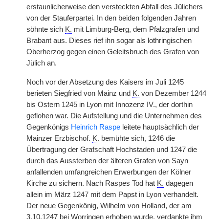
erstaunlicherweise den versteckten Abfall des Jülichers
von der Stauferpartei. In den beiden folgenden Jahren
söhnte sich
K.
mit Limburg-Berg, dem Pfalzgrafen und
Brabant aus. Dieses rief ihn sogar als lothringischen
Oberherzog gegen einen Geleitsbruch des Grafen von
Jülich an.
Noch vor der Absetzung des Kaisers im Juli 1245
berieten Siegfried von Mainz und
K.
von Dezember 1244
bis Ostern 1245 in Lyon mit Innozenz IV., der dorthin
geflohen war. Die Aufstellung und die Unternehmen des
Gegenkönigs
Heinrich Raspe
leitete hauptsächlich der
Mainzer Erzbischof.
K.
bemühte sich, 1246 die
Übertragung der Grafschaft Hochstaden und 1247 die
durch das Aussterben der älteren Grafen von Sayn
anfallenden umfangreichen Erwerbungen der Kölner
Kirche zu sichern. Nach Raspes Tod hat
K.
dagegen
allein im März 1247 mit dem Papst in Lyon verhandelt.
Der neue Gegenkönig, Wilhelm von Holland, der am
3.10.1247 bei Worringen erhoben wurde, verdankte ihm