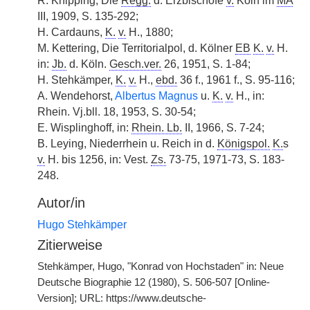
R. Knipping, Die
Regg.
d. Erzbischöfe
v.
Köln im
MA
III, 1909, S. 135-292;
H. Cardauns,
K.
v.
H., 1880;
M. Kettering, Die Territorialpol, d. Kölner
EB
K.
v.
H.
in:
Jb.
d. Köln.
Gesch.ver.
26, 1951, S. 1-84;
H. Stehkämper,
K.
v.
H.,
ebd.
36 f., 1961 f., S. 95-116;
A. Wendehorst,
Albertus Magnus
u.
K.
v.
H., in:
Rhein. Vj.bll. 18, 1953, S. 30-54;
E. Wisplinghoff, in:
Rhein. Lb.
II, 1966, S. 7-24;
B. Leying, Niederrhein u. Reich in d.
Königspol.
K.
s
v.
H. bis 1256, in: Vest.
Zs.
73-75, 1971-73, S. 183-
248.
Autor/in
Hugo Stehkämper
Zitierweise
Stehkämper, Hugo, "Konrad von Hochstaden" in: Neue
Deutsche Biographie 12 (1980), S. 506-507 [Online-
Version]; URL: https://www.deutsche-