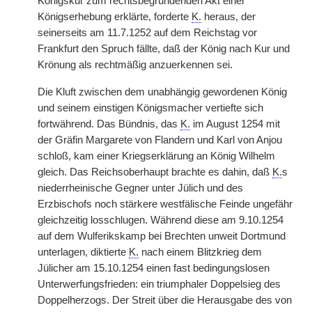
Königskur zum rechtsbegründenden Akt einer
Königserhebung erklärte, forderte
K.
heraus, der
seinerseits am 11.7.1252 auf dem Reichstag vor
Frankfurt den Spruch fällte, daß der König nach Kur und
Krönung als rechtmäßig anzuerkennen sei.
Die Kluft zwischen dem unabhängig gewordenen König
und seinem einstigen Königsmacher vertiefte sich
fortwährend. Das Bündnis, das
K.
im August 1254 mit
der Gräfin Margarete von Flandern und Karl von Anjou
schloß, kam einer Kriegserklärung an König Wilhelm
gleich. Das Reichsoberhaupt brachte es dahin, daß
K.
s
niederrheinische Gegner unter Jülich und des
Erzbischofs noch stärkere westfälische Feinde ungefähr
gleichzeitig losschlugen. Während diese am 9.10.1254
auf dem Wulferikskamp bei Brechten unweit Dortmund
unterlagen, diktierte
K.
nach einem Blitzkrieg dem
Jülicher am 15.10.1254 einen fast bedingungslosen
Unterwerfungsfrieden: ein triumphaler Doppelsieg des
Doppelherzogs. Der Streit über die Herausgabe des von