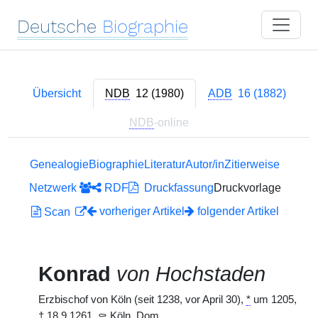
Deutsche
Biographie
Übersicht
NDB
12 (1980)
ADB
16 (1882)
NDB
-online
Genealogie
Biographie
Literatur
Autor/in
Zitierweise
Netzwerk
RDF
Druckfassung
Druckvorlage
vorheriger Artikel
folgender Artikel
Scan
Konrad
von Hochstaden
Erzbischof von Köln (seit 1238, vor April 30),
*
um 1205,
†
18.9.1261,
⚰
Köln, Dom.