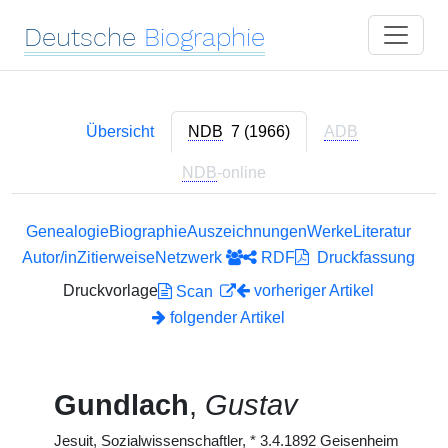
Deutsche
Biographie
Übersicht
NDB
7 (1966)
ADB
NDB
-online
Genealogie
Biographie
Auszeichnungen
Werke
Literatur
Autor/in
Zitierweise
Netzwerk
RDF
Druckfassung
Druckvorlage
vorheriger Artikel
Scan
folgender Artikel
Gundlach
,
Gustav
Jesuit, Sozialwissenschaftler,
*
3.4.1892 Geisenheim