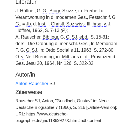
Literatur
J. Höffner, G.
G.
,
Biogr.
Skizze, in: Freiheit u.
Verantwortung in d. modernen
Ges.
, Festschr. f. G.
G.
, =
Jb.
d.
Inst.
f.
Christl.
Soz.
wiss.
III,
hrsg.
v.
J.
Höffner, 1962, S. 7-13
(
P
)
;
A. Rauscher,
Bibliogr.
G.
G.
SJ
,
ebd.
, S. 15-31;
ders.
, Die Ordnung d. menschl.
Ges.
, In Memoriam
P. G.
G.
SJ
, in: Ordo Socialis 11, 1963, S. 272-80;
O.
v.
Nell-Breuning, in:
Mitt.
aus d.
dt.
Provinzen d.
Ges.
Jesu 20, 1964,
Nr.
126, S. 322-32.
Autor/in
Anton Rauscher
SJ
Zitierweise
Rauscher SJ, Anton, "Gundlach, Gustav" in: Neue
Deutsche Biographie 7 (1966), S. 316 [Online-Version];
URL: https://www.deutsche-
biographie.de/gnd11869927X.html#ndbcontent