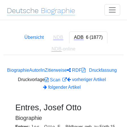
Deutsche
Biographie
Übersicht
NDB
ADB
6 (1877)
NDB
-online
Biographie
Autor/in
Zitierweise
RDF
Druckfassung
Druckvorlage
vorheriger Artikel
Scan
folgender Artikel
Entres, Josef Otto
Biographie
Entres:
Jos. Otto
E.
, Bildhauer, geb. zu Fürth 15.