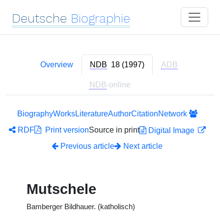
Deutsche
Biographie
Overview
NDB
18 (1997)
ADB
NDB
-online
Biography
Works
Literature
Author
Citation
Network
RDF
Print version
Source in print
Digital Image
Previous article
Next article
Mutschele
Bamberger Bildhauer. (katholisch)