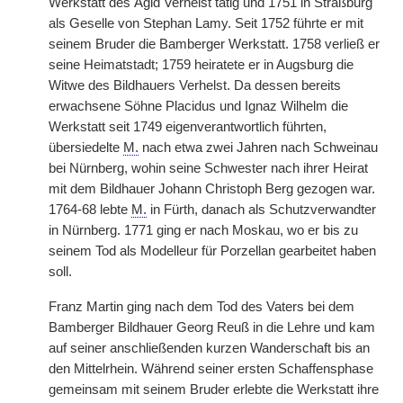
Werkstatt des Ägid Verhelst tätig und 1751 in Straßburg
als Geselle von Stephan Lamy. Seit 1752 führte er mit
seinem Bruder die Bamberger Werkstatt. 1758 verließ er
seine Heimatstadt; 1759 heiratete er in Augsburg die
Witwe des Bildhauers Verhelst. Da dessen bereits
erwachsene Söhne Placidus und Ignaz Wilhelm die
Werkstatt seit 1749 eigenverantwortlich führten,
übersiedelte
M.
nach etwa zwei Jahren nach Schweinau
bei Nürnberg, wohin seine Schwester nach ihrer Heirat
mit dem Bildhauer Johann Christoph Berg gezogen war.
1764-68 lebte
M.
in Fürth, danach als Schutzverwandter
in Nürnberg. 1771 ging er nach Moskau, wo er bis zu
seinem Tod als Modelleur für Porzellan gearbeitet haben
soll.
Franz Martin ging nach dem Tod des Vaters bei dem
Bamberger Bildhauer Georg Reuß in die Lehre und kam
auf seiner anschließenden kurzen Wanderschaft bis an
den Mittelrhein. Während seiner ersten Schaffensphase
gemeinsam mit seinem Bruder erlebte die Werkstatt ihre