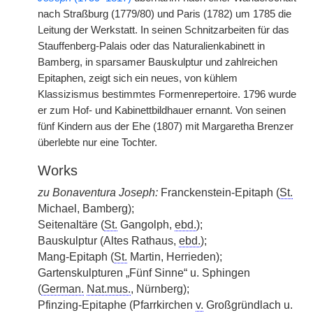
nach Straßburg (1779/80) und Paris (1782) um 1785 die
Leitung der Werkstatt. In seinen Schnitzarbeiten für das
Stauffenberg-Palais oder das Naturalienkabinett in
Bamberg, in sparsamer Bauskulptur und zahlreichen
Epitaphen, zeigt sich ein neues, von kühlem
Klassizismus bestimmtes Formenrepertoire. 1796 wurde
er zum Hof- und Kabinettbildhauer ernannt. Von seinen
fünf Kindern aus der Ehe (1807) mit Margaretha Brenzer
überlebte nur eine Tochter.
Works
zu Bonaventura Joseph:
Franckenstein-Epitaph (
St.
Michael, Bamberg);
Seitenaltäre (
St.
Gangolph,
ebd.
);
Bauskulptur (Altes Rathaus,
ebd.
);
Mang-Epitaph (
St.
Martin, Herrieden);
Gartenskulpturen „Fünf Sinne“ u. Sphingen
(
German.
Nat.mus.
, Nürnberg);
Pfinzing-Epitaphe (Pfarrkirchen
v.
Großgründlach u.