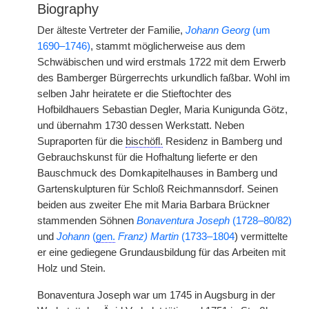
Biography
Der älteste Vertreter der Familie,
Johann Georg
(um
1690–1746)
, stammt möglicherweise aus dem
Schwäbischen und wird erstmals 1722 mit dem Erwerb
des Bamberger Bürgerrechts urkundlich faßbar. Wohl im
selben Jahr heiratete er die Stieftochter des
Hofbildhauers Sebastian Degler, Maria Kunigunda Götz,
und übernahm 1730 dessen Werkstatt. Neben
Supraporten für die
bischöfl.
Residenz in Bamberg und
Gebrauchskunst für die Hofhaltung lieferte er den
Bauschmuck des Domkapitelhauses in Bamberg und
Gartenskulpturen für Schloß Reichmannsdorf. Seinen
beiden aus zweiter Ehe mit Maria Barbara Brückner
stammenden Söhnen
Bonaventura Joseph
(1728–80/82)
und
Johann
(
gen.
Franz) Martin
(1733–1804
) vermittelte
er eine gediegene Grundausbildung für das Arbeiten mit
Holz und Stein.
Bonaventura Joseph war um 1745 in Augsburg in der