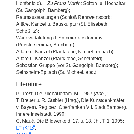
Henfenfeld). –
Zu Franz Martin:
Seiten- u. Hochaltar
(
St.
Gangolph, Bamberg);
Raumausstattungen (Schloß Rentweinsdorf);
Altäre, Kanzel u. Bauskulptur (
St.
Elisabeth,
Scheßlitz);
Wandvertäfelung d. Sommerrefektoriums
(Priesterseminar, Bamberg);
Altäre u. Kanzel (Pfarrkirche, Kirchehrenbach);
Altäre u. Kanzel (Pfarrkirche, Scheinfeld);
Sebastian-Gruppe (vor
St.
Gangolph, Bamberg);
Seinsheim-Epitaph (
St.
Michael,
ebd.
).
Literature
B. Trost, Die
Bildhauerfam.
M.
, 1987
(
Abb.
)
;
T. Breuer u. R. Gutbier (
Hrsg.
), Die Kunstdenkmäler
v.
Bayern, Reg.bez. Oberfranken VII, Stadt Bamberg,
Innere Inselstadt, 1990;
C. Maué, Die Bildwerke d. 17. u. 18.
Jh.
, T. 1, 1995;
LThK²
;