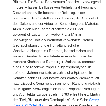
Blütezeit. Die Werke Bonaventura Josephs – vorwiegend
in Stein – lassen Einflüsse von Verhelst und Ferdinand
Dietz erkennen. Ihr besonderer Reiz liegt in der
phantasievollen Gestaltung der Themen, der Originalität
des Dekors und der virtuosen Behandlung des Materials.
Auch in den 60er Jahren arbeiteten die Brüder
gelegentlich zusammen, wobei Franz Martin
überwiegend Holz als Werkstoff verwendete. Neben
Gebrauchskunst für die Hofhaltung schuf er
Wandvertäfelungen mit Rahmen, Konsoltischen und
Reliefs. Darüber hinaus lieferte er Ausstattungen für
mehrere Kirchen des Bamberger Umlandes, darunter
eine Reihe liebenswürdiger Heiligenfigurentypen. In
späteren Jahren meißelte er zahlreiche Epitaphe. Im
Schaffen beider Brüder besitzt das kraftvoll-schwere, oft
naturalistische Ornament einen hohen Rang und vielfach
die Aufgabe, Schwierigkeiten in der Proportion von Figur
und Architektur zu überspielen. 1780 erhielt Franz Martin
den Titel „Bildhauer des Domkapitels“. Sein Sohn
Georg
Joseph
(1759–1817)
übernahm nach einer Wanderschaft