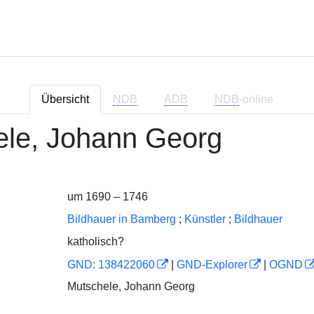
Übersicht
NDB
ADB
NDB
-online
ele, Johann Georg
um 1690 – 1746
Bildhauer in Bamberg
;
Künstler
;
Bildhauer
katholisch?
GND: 138422060
|
GND-Explorer
|
OGND
Mutschele, Johann Georg