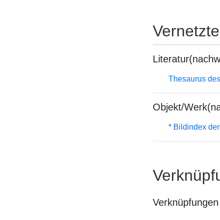
Vernetzt
Literatur(nachw
Thesaurus des
Objekt/Werk(n
* Bildindex de
Verknüpf
Verknüpfungen 