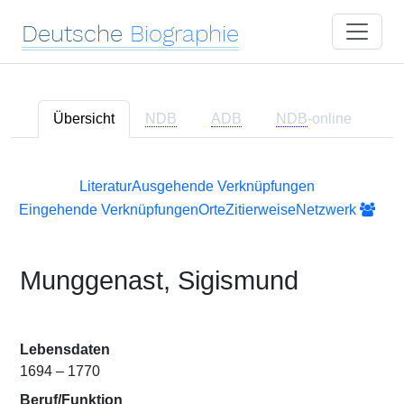
Deutsche
Biographie
Übersicht
NDB
ADB
NDB
-online
Literatur
Ausgehende Verknüpfungen
Eingehende Verknüpfungen
Orte
Zitierweise
Netzwerk
Munggenast, Sigismund
Lebensdaten
1694 – 1770
Beruf/Funktion