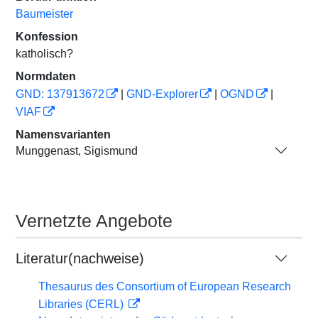
Baumeister
Konfession
katholisch?
Normdaten
GND: 137913672
|
GND-Explorer
|
OGND
|
VIAF
Namensvarianten
Munggenast, Sigismund
Vernetzte Angebote
Literatur(nachweise)
Thesaurus des Consortium of European Research
Libraries (CERL)