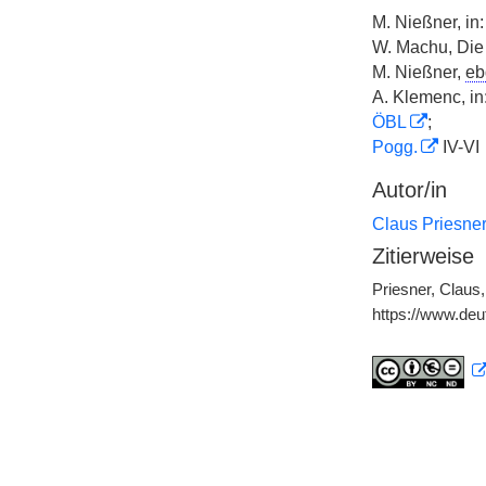
M. Nießner, in
W. Machu, Di
M. Nießner,
eb
A. Klemenc, in
ÖBL
;
Pogg.
IV-VI
Autor/in
Claus Priesne
Zitierweise
Priesner, Claus,
https://www.de