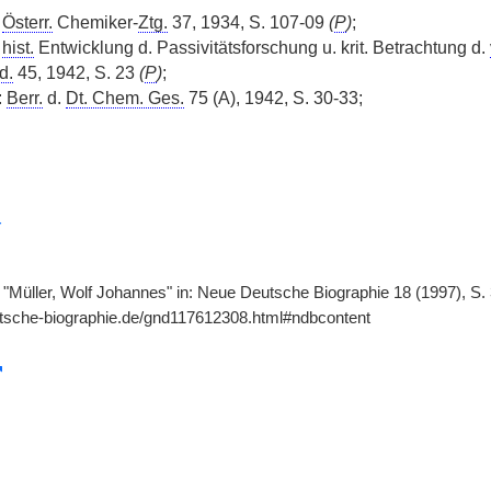
:
Österr.
Chemiker-
Ztg.
37, 1934, S. 107-09
(
P
)
;
e
hist.
Entwicklung d. Passivitätsforschung u. krit. Betrachtung d.
d.
45, 1942, S. 23
(
P
)
;
:
Berr.
d.
Dt. Chem. Ges.
75 (A), 1942, S. 30-33;
r
 "Müller, Wolf Johannes" in: Neue Deutsche Biographie 18 (1997), S. 
utsche-biographie.de/gnd117612308.html#ndbcontent