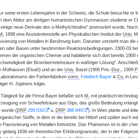
r seine ersten Lebensjahre in der Schweiz, die Schule besuchte er b
h dem Abitur am dortigen humanistischen Gymnasium studierte er Ch
 einige neue Derivate des o-Methylchinolins“ promoviert wurde. Nach e
M.
1898 eine Assistentenstelle am Physikalischen Institut der
Univ.
Mü
vierung von Metallen in Berührung kam. Darunter versteht man die au
en oder Basen unter bestimmten Reaktionsbedingungen. 1900-03 be
lemen der organischen Chemie und habilitierte sich dort bereits 1900
hwindigkeit der Brombernsteinsäure in wäßriger Lösung“. Anschließen
n Mülhausen (Elsaß) und an der
Univ.
Basel (1906 Priv.-
Doz.
, 1909
P
Laboratoriums der Farbenfabriken
vorm.
Friedrich Bayer
&
Co.
in Lev
ger H. Jüptners folgte.
Tätigkeit für die Firma Bayer befaßte sich
M.
mit praktisch-technolo
rzeugung von Schwefelsäure aus Gips, das große Bedeutung erlangte
 wurde (
DRP
299 033
u.
DRP
388 849
). In Wien plante und leit
ganischer Stoffe, in dem er die bereits bei Hittorf und später auch 
ie Passivierung von Metallen fortsetzte. Das Phänomen ist in der ch
 gelang 1836 ein theoretischer Erklärungsansatz, der in der Folgezei