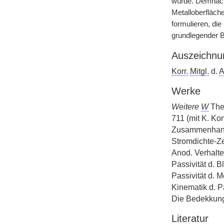
wurde. Demnach i
Metalloberfläch
formulieren, di
grundlegender B
Auszeichnu
Korr.
Mitgl.
d.
A
Werke
Weitere
W
Theo
711 (mit K. Ko
Zusammenha
Stromdichte-Ze
Anod. Verhalt
Passivität d.
|
Bl
Passivität d. M
Kinematik d. P
Die Bedekkungs
Literatur