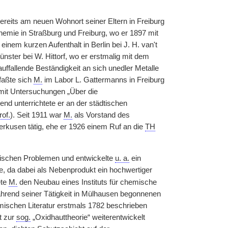
ereits am neuen Wohnort seiner Eltern in Freiburg
emie in Straßburg und Freiburg, wo er 1897 mit
inem kurzen Aufenthalt in Berlin bei J. H. van't
nster bei W. Hittorf, wo er erstmalig mit dem
ffallende Beständigkeit an sich unedler Metalle
faßte sich
M.
im Labor L. Gattermanns in Freiburg
 mit Untersuchungen „Über die
d unterrichtete er an der städtischen
rof.
). Seit 1911 war
M.
als Vorstand des
erkusen tätig, ehe er 1926 einem Ruf an die
TH
gischen Problemen und entwickelte
u. a.
ein
, da dabei als Nebenprodukt ein hochwertiger
ete
M.
den Neubau eines Instituts für chemische
während seiner Tätigkeit in Mülhausen begonnenen
emischen Literatur erstmals 1782 beschrieben
t zur
sog.
„Oxidhauttheorie“ weiterentwickelt