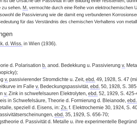
st die Ursache der Passivität in der Bildung einer resistenten, dünn
e zu sehen.
M.
vermochte durch eine Reihe von elektrochemischen 
e sowohl die Passivierung wie die damit eng verbundenen Korrosionse
edeutung für das Verständnis des chemischen Verhaltens von metal
ngen
k. d. Wiss.
in Wien (1936).
rie d. Polarisation
b.
anod. Bedekkung u. Passivierung
v.
Metal
nopicky);
ng
v.
passivierender Stromdichte u. Zeit,
ebd.
49, 1928, S. 47 (mi
itkurve im Falle
v.
Bedeckungspassivität,
ebd.
50, 1928, S. 385-
en
v.
Zink in schwefelsauren Elektrolyten,
ebd.
52, 1929, S. 425-4
eis in Schwefelsäure, Theorie d. Formierung d. Bleianode,
ebd.
etalle, speziell d. Eisens, in:
Zs.
f. Elektrochemie 30, 1924, S. 4
assivitätserscheinungen,
ebd.
35, 1929, S. 656-70;
theorie d. Passivität d. Metalle u. ihre experimentelle Begrün