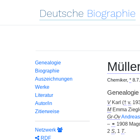
Deutsche
Biographie
Müller
Genealogie
Biographie
Auszeichnungen
Chemiker,
*
8.7.
Werke
Genealogie
Literatur
V
Karl (
†
v.
193
Autor/in
M
Emma Ziegle
Zitierweise
Gr-Ov
Andreas 
–
⚭
1908 Magd
Netzwerk
2
S
, 1
T
.
RDF