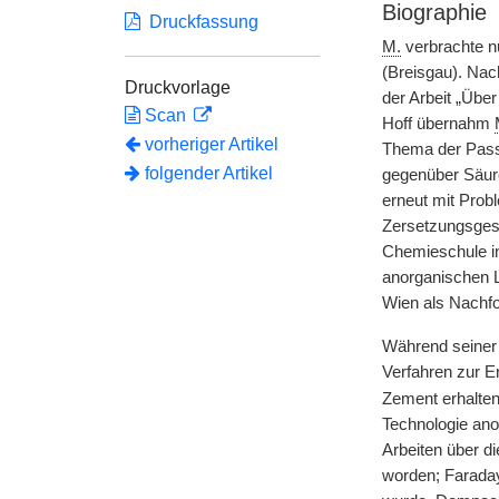
Biographie
Druckfassung
M.
verbrachte nu
(Breisgau). Nac
Druckvorlage
der Arbeit „Über
Scan
Hoff übernahm
vorheriger Artikel
Thema der Passi
folgender Artikel
gegenüber Säur
erneut mit Prob
Zersetzungsgesc
Chemieschule i
anorganischen 
Wien als Nachfol
Während seiner 
Verfahren zur E
Zement erhalten
Technologie anor
Arbeiten über d
worden; Faraday