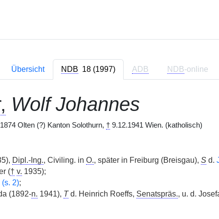
Übersicht
NDB
18 (1997)
ADB
NDB
-online
,
Wolf Johannes
1874 Olten (?) Kanton Solothurn,
†
9.12.1941 Wien. (katholisch)
5),
Dipl.-Ing.
, Civiling. in
O.
, später in Freiburg (Breisgau),
S
d.
r (
†
v.
1935);
(s. 2)
;
a (1892-
n.
1941),
T
d. Heinrich Roeffs,
Senatspräs.
, u. d. Jose