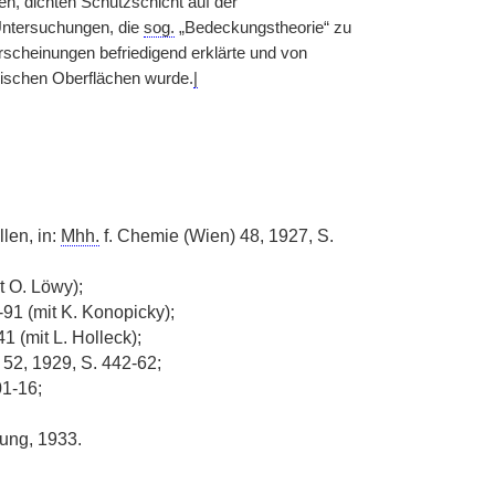
en, dichten Schutzschicht auf der
Untersuchungen, die
sog.
„Bedeckungstheorie“ zu
rscheinungen befriedigend erklärte und von
lischen Oberflächen wurde.
|
len, in:
Mhh.
f. Chemie (Wien) 48, 1927, S.
t O. Löwy);
91 (mit K. Konopicky);
1 (mit L. Holleck);
52, 1929, S. 442-62;
01-16;
dung, 1933.