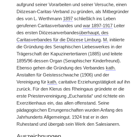
aufgrund seiner Vorarbeiten und seiner Versuche, einen
Diözesan-Caritas-Verband zu gründen, als Mitbegründer
des von L. Werthmann
1897
schließlich ins Leben
gerufenen Caritasverbandes und
war 1897-1917
Leiter
des ersten Diözesanverbandes
überhaupt, des
Caritasverbandes für die Diözese Limburg
.
M.
initiierte
die Gründung des Seraphischen Liebeswerkes in der
Trägerschaft der Kapuzinertertiaren (1885) und leitete
1895/96 dessen Organ (Seraphischer Kinderfreund).
Ebenso gehen die Gründung des Verbandes
kath.
Anstalten für Geistesschwache (1906) und der
Vereinigung für
kath.
caritative Erziehungstätigkeit auf ihn
zurück. Für den Klerus des Rheingaus gründete er die
erste Priestervereinigung „Eucharistia“ und richtete ein
Exerzitienhaus ein, das allen offenstand. Seine
pädagogischen Errungenschaften wurden Anfang des
Jahrhunderts Allgemeingut. 1924 trat er in den
Ruhestand und übergab sein Werk den Salesianern.
Auszeichnungen