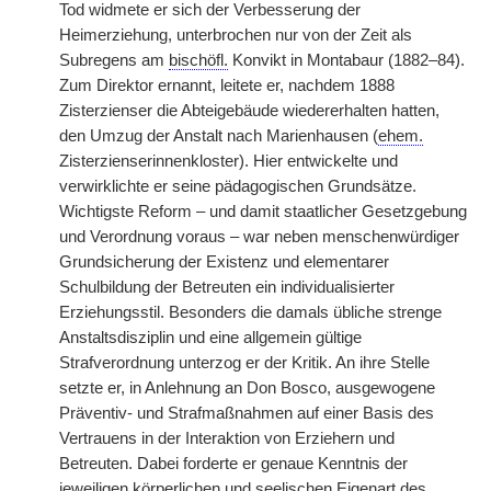
Tod widmete er sich der Verbesserung der
Heimerziehung, unterbrochen nur von der Zeit als
Subregens am
bischöfl.
Konvikt in Montabaur (1882–84).
Zum Direktor ernannt, leitete er, nachdem 1888
Zisterzienser die Abteigebäude wiedererhalten hatten,
den Umzug der Anstalt nach Marienhausen (
ehem.
Zisterzienserinnenkloster). Hier entwickelte und
verwirklichte er seine pädagogischen Grundsätze.
Wichtigste Reform – und damit staatlicher Gesetzgebung
und Verordnung voraus – war neben menschenwürdiger
Grundsicherung der Existenz und elementarer
Schulbildung der Betreuten ein individualisierter
Erziehungsstil. Besonders die damals übliche strenge
Anstaltsdisziplin und eine allgemein gültige
Strafverordnung unterzog er der Kritik. An ihre Stelle
setzte er, in Anlehnung an Don Bosco, ausgewogene
Präventiv- und Strafmaßnahmen auf einer Basis des
Vertrauens in der Interaktion von Erziehern und
Betreuten. Dabei forderte er genaue Kenntnis der
jeweiligen körperlichen und seelischen Eigenart des