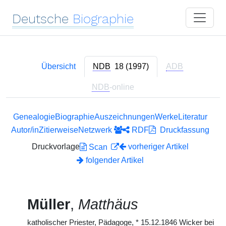
Deutsche
Biographie
Übersicht
NDB
18 (1997)
ADB
NDB
-online
Genealogie
Biographie
Auszeichnungen
Werke
Literatur
Autor/in
Zitierweise
Netzwerk
RDF
Druckfassung
Druckvorlage
vorheriger Artikel
Scan
folgender Artikel
Müller
,
Matthäus
katholischer Priester, Pädagoge,
*
15.12.1846 Wicker bei