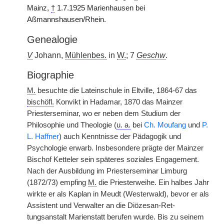
Mainz,
†
1.7.1925 Marienhausen bei
Aßmannshausen/Rhein.
Genealogie
V
Johann,
Mühlenbes.
in
W.
; 7
Geschw
.
Biographie
M.
besuchte die Lateinschule in Eltville, 1864-67 das
bischöfl.
Konvikt in Hadamar, 1870 das Mainzer
Priesterseminar, wo er neben dem Studium der
Philosophie und Theologie (
u. a.
bei
Ch. Moufang
und
P.
L. Haffner
) auch Kenntnisse der Pädagogik und
Psychologie erwarb. Insbesondere prägte der Mainzer
Bischof Ketteler sein späteres soziales Engagement.
Nach der Ausbildung im Priesterseminar Limburg
(1872/73) empfing
M.
die Priesterweihe. Ein halbes Jahr
wirkte er als Kaplan in Meudt (Westerwald), bevor er als
Assistent und Verwalter an die Diözesan-Ret-
tungsanstalt Marienstatt berufen wurde. Bis zu seinem