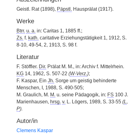
Geistl. Rat (1898),
Päpstl.
Hausprälat (1917).
Werke
Btrr.
u. a.
in: Caritas 1, 1885 ff.;
Zs.
f.
kath.
caritative Erziehungstätigkeit 1, 1912, S.
8-10, 49-54, 2, 1913, S. 98 f.
Literatur
F. Stöffler.
Dir.
Prälat M. M., in: Archiv f. Mittelrhein.
KG
14, 1962, S. 507-22
(
W-Verz.
)
;
F. Kaspar, Ein
Jh.
Sorge um geistig behinderte
Menschen, I, 1988, S. 490-505;
M. Graulich, M.
M.
u. seine Pädagogik, in:
FS
100 J.
Marienhausen,
hrsg.
v.
L. Lögers, 1989, S. 33-55
(
L
,
P
).
Autor/in
Clemens Kaspar