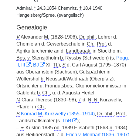
Admiral,
*
24.3.1854 Chemnitz,
†
18.4.1940
Hangelsberg/Spree. (evangelisch)
Genealogie
V
Alexander
M.
(1828-1906),
Dr. phil.
, Lehrer d.
Chemie an d. Gewerbeschule in
Ch.
,
Prof.
d.
Agrikulturchemie an d.
Landbauak.
in Stockholm,
Bes.
v.
Stensjöholm
b.
Ryssby (Schweden) (s.
Pogg.
II, III
;
BJ
XI.
Tl.
),
S
d. Carl August (1795–1870)
aus Oberarnstein (Sachsen), Gutspächter in
Wöllershof
b.
Neustadt/Waldnaab (Oberpfalz),
Ortsrichter u. Frongutsbes., Ökonomiekommissar in
Gablentz
b.
Ch.
, u. d. Augusta Hertel;
M
Clara Therese (1830–98),
T
d.
N. N.
Kurzwelly,
Pfarrer in
Ch.
;
B
Konrad
M.
-Kurzwelly (1855–1914)
,
Dr. phil.
,
Prof.
,
Landschaftsmaler (s.
ThB
);
–
⚭
Küstrin 1885
od.
1889 Elisabeth (1868-
n.
1934)
aus Heiligenstadt,
T
d.
Erich
v.
Monbart (1836–1907)