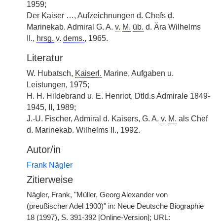
1959;
Der Kaiser …, Aufzeichnungen d. Chefs d.
Marinekab. Admiral G. A.
v.
M.
üb.
d. Ära Wilhelms
II.,
hrsg.
v.
dems.
, 1965.
Literatur
W. Hubatsch,
Kaiserl.
Marine, Aufgaben u.
Leistungen, 1975;
H. H. Hildebrand u. E. Henriot, Dtld.s Admirale 1849-
1945, II, 1989;
J.-U. Fischer, Admiral d. Kaisers, G. A.
v.
M.
als Chef
d. Marinekab. Wilhelms II., 1992.
Autor/in
Frank Nägler
Zitierweise
Nägler, Frank, "Müller, Georg Alexander von
(preußischer Adel 1900)" in: Neue Deutsche Biographie
18 (1997), S. 391-392 [Online-Version]; URL: