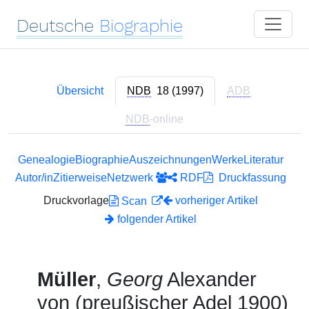
Deutsche
Biographie
Übersicht
NDB
18 (1997)
ADB
NDB
-online
Genealogie
Biographie
Auszeichnungen
Werke
Literatur
Autor/in
Zitierweise
Netzwerk
RDF
Druckfassung
Druckvorlage
vorheriger Artikel
Scan
folgender Artikel
Müller
,
Georg
Alexander
von (preußischer Adel 1900)