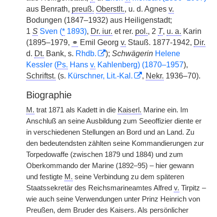
aus Benrath,
preuß.
Oberstlt.
, u. d. Agnes
v.
Bodungen (1847–1932) aus Heiligenstadt;
1
S
Sven (
*
1893)
,
Dr. iur.
et rer.
pol.
, 2
T
,
u. a.
Karin
(1895–1979,
⚭
Emil Georg
v.
Stauß. 1877-1942,
Dir.
d.
Dt.
Bank, s.
Rhdb.
);
Schwägerin
Helene
Kessler (
Ps.
Hans
v.
Kahlenberg) (1870–1957
),
Schriftst.
(s.
Kürschner, Lit.-Kal.
,
Nekr.
1936–70).
Biographie
M.
trat 1871 als Kadett in die
Kaiserl.
Marine ein. Im
Anschluß an seine Ausbildung zum Seeoffizier diente er
in verschiedenen Stellungen an Bord und an Land. Zu
den bedeutendsten zählten seine Kommandierungen zur
Torpedowaffe (zwischen 1879 und 1884) und zum
Oberkommando der Marine (1892–95) – hier gewann
und festigte
M.
seine Verbindung zu dem späteren
Staatssekretär des Reichsmarineamtes Alfred
v.
Tirpitz –
wie auch seine Verwendungen unter Prinz Heinrich von
Preußen, dem Bruder des Kaisers. Als persönlicher