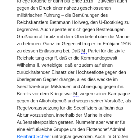
Kriege förderte er dann bis Ende 1916 – zuweilen auch
gegen den Druck einer nahezu geschlossenen
militärischen Führung – die Bemühungen des
Reichskanzlers Bethmann Hollweg, den U-Bootkrieg zu
begrenzen. Auch sperrte er sich gegen Bestrebungen,
Großadmiral Tirpitz mit dem Oberbefehl über die Marine
zu betrauen. Ganz im Gegenteil trug er im Frühjahr 1916
zu dessen Entlassung bei. Daß
M.
Partei für die zivile
Reichsleitung ergriff, daß er die Kommandogewalt
Wilhelms II. verteidigte, daß er zudem auf einen
zurückhaltenden Einsatz der Hochseeflotte gegen den
überlegenen Gegner drängte, alles dies weckte im
Seeoffizierkorps Mißtrauen und Abneigung gegen ihn.
Bereits vor dem Kriege war
M.
wegen seiner Kampagne
gegen den Alkoholgenuß und wegen seiner Vorstöße, als
Regelvoraussetzung für die Seeoffizierslaufbahn das
Abitur vorzusehen, innerhalb der Marine in eine
Außenseiterposition geraten. Nunmehr aber war er für
eine einflußreiche Gruppe um den Flottenchef Admiral
Reinhard Scheer
untragbar geworden. Auch im Großen