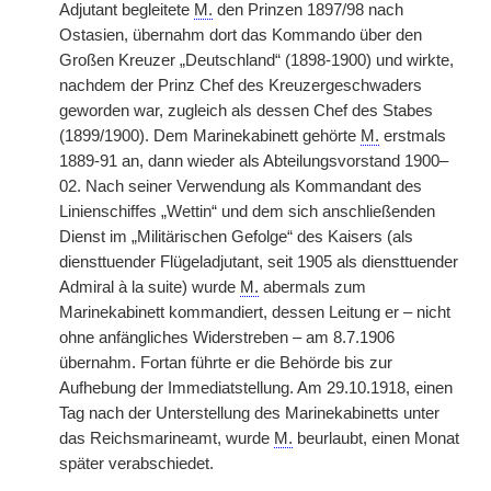
Adjutant begleitete
M.
den Prinzen 1897/98 nach
Ostasien, übernahm dort das Kommando über den
Großen Kreuzer „Deutschland“ (1898-1900) und wirkte,
nachdem der Prinz Chef des Kreuzergeschwaders
geworden war, zugleich als dessen Chef des Stabes
(1899/1900). Dem Marinekabinett gehörte
M.
erstmals
1889-91 an, dann wieder als Abteilungsvorstand 1900–
02. Nach seiner Verwendung als Kommandant des
Linienschiffes „Wettin“ und dem sich anschließenden
Dienst im „Militärischen Gefolge“ des Kaisers (als
diensttuender Flügeladjutant, seit 1905 als diensttuender
Admiral à la suite) wurde
M.
abermals zum
Marinekabinett kommandiert, dessen Leitung er – nicht
ohne anfängliches Widerstreben – am 8.7.1906
übernahm. Fortan führte er die Behörde bis zur
Aufhebung der Immediatstellung. Am 29.10.1918, einen
Tag nach der Unterstellung des Marinekabinetts unter
das Reichsmarineamt, wurde
M.
beurlaubt, einen Monat
später verabschiedet.