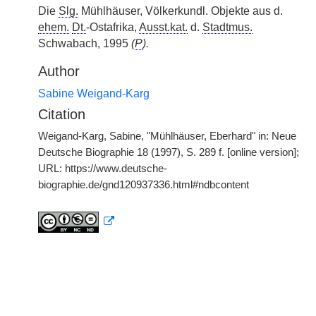
Die
Slg.
Mühlhäuser, Völkerkundl. Objekte aus d.
ehem.
Dt.
-Ostafrika,
Ausst.kat.
d.
Stadtmus.
Schwabach, 1995
(
P
).
Author
Sabine Weigand-Karg
Citation
Weigand-Karg, Sabine, "Mühlhäuser, Eberhard" in: Neue
Deutsche Biographie 18 (1997), S. 289 f. [online version];
URL: https://www.deutsche-
biographie.de/gnd120937336.html#ndbcontent