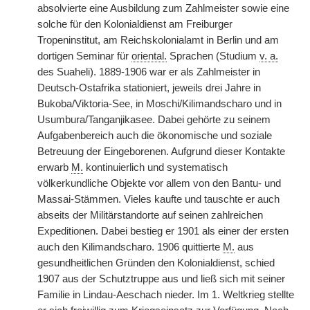
absolvierte eine Ausbildung zum Zahlmeister sowie eine
solche für den Kolonialdienst am Freiburger
Tropeninstitut, am Reichskolonialamt in Berlin und am
dortigen Seminar für
oriental.
Sprachen (Studium
v. a.
des Suaheli). 1889-1906 war er als Zahlmeister in
Deutsch-Ostafrika stationiert, jeweils drei Jahre in
Bukoba/Viktoria-See, in Moschi/Kilimandscharo und in
Usumbura/Tanganjikasee. Dabei gehörte zu seinem
Aufgabenbereich auch die ökonomische und soziale
Betreuung der Eingeborenen. Aufgrund dieser Kontakte
erwarb
M.
kontinuierlich und systematisch
völkerkundliche Objekte vor allem von den Bantu- und
Massai-Stämmen. Vieles kaufte und tauschte er auch
abseits der Militärstandorte auf seinen zahlreichen
Expeditionen. Dabei
|
bestieg er 1901 als einer der ersten
auch den Kilimandscharo. 1906 quittierte
M.
aus
gesundheitlichen Gründen den Kolonialdienst, schied
1907 aus der Schutztruppe aus und ließ sich mit seiner
Familie in Lindau-Aeschach nieder. Im 1. Weltkrieg stellte