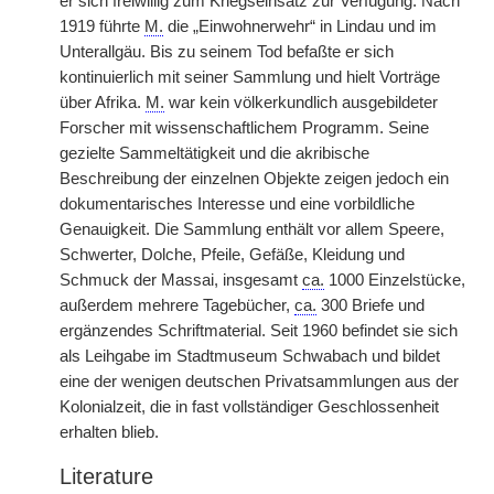
er sich freiwillig zum Kriegseinsatz zur Verfügung. Nach
1919 führte
M.
die „Einwohnerwehr“ in Lindau und im
Unterallgäu. Bis zu seinem Tod befaßte er sich
kontinuierlich mit seiner Sammlung und hielt Vorträge
über Afrika.
M.
war kein völkerkundlich ausgebildeter
Forscher mit wissenschaftlichem Programm. Seine
gezielte Sammeltätigkeit und die akribische
Beschreibung der einzelnen Objekte zeigen jedoch ein
dokumentarisches Interesse und eine vorbildliche
Genauigkeit. Die Sammlung enthält vor allem Speere,
Schwerter, Dolche, Pfeile, Gefäße, Kleidung und
Schmuck der Massai, insgesamt
ca.
1000 Einzelstücke,
außerdem mehrere Tagebücher,
ca.
300 Briefe und
ergänzendes Schriftmaterial. Seit 1960 befindet sie sich
als Leihgabe im Stadtmuseum Schwabach und bildet
eine der wenigen deutschen Privatsammlungen aus der
Kolonialzeit, die in fast vollständiger Geschlossenheit
erhalten blieb.
Literature