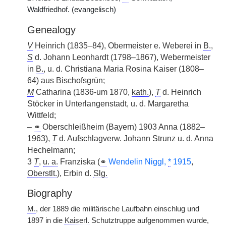
Waldfriedhof. (evangelisch)
Genealogy
V
Heinrich (1835–84), Obermeister e. Weberei in
B.
,
S
d. Johann Leonhardt (1798–1867), Webermeister
in
B.
, u. d. Christiana Maria Rosina Kaiser (1808–
64) aus Bischofsgrün;
M
Catharina (1836-um 1870,
kath.
),
T
d. Heinrich
Stöcker in Unterlangenstadt, u. d. Margaretha
Wittfeld;
–
⚭
Oberschleißheim (Bayern) 1903 Anna (1882–
1963),
T
d. Aufschlagverw. Johann Strunz u. d. Anna
Hechelmann;
3
T
,
u. a.
Franziska (
⚭
Wendelin Niggl,
*
1915
,
Oberstlt.
), Erbin d.
Slg.
Biography
M.
, der 1889 die militärische Laufbahn einschlug und
1897 in die
Kaiserl.
Schutztruppe aufgenommen wurde,