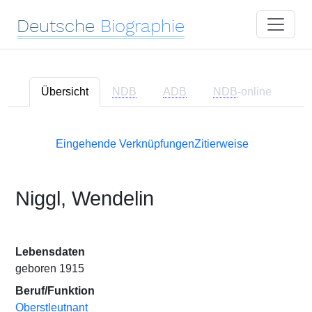
Deutsche
Biographie
Übersicht
NDB
ADB
NDB
-online
Eingehende Verknüpfungen
Zitierweise
Niggl, Wendelin
Lebensdaten
geboren 1915
Beruf/Funktion
Oberstleutnant