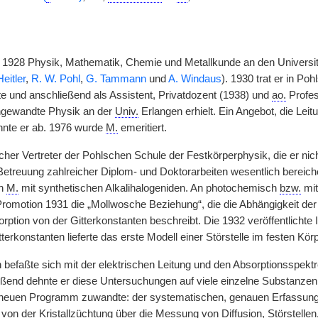
it 1928 Physik, Mathematik, Chemie und Metallkunde an den Universi
eitler
,
R. W. Pohl
,
G. Tammann
und
A. Windaus
). 1930 trat er in Poh
e und anschließend als Assistent, Privatdozent (1938) und
ao.
Profes
Angewandte Physik an der
Univ.
Erlangen erhielt. Ein Angebot, die Lei
hnte er ab. 1976 wurde
M.
emeritiert.
cher Vertreter der Pohlschen Schule der Festkörperphysik, die er nic
Betreuung zahlreicher Diplom- und Doktorarbeiten wesentlich bereich
ch
M.
mit synthetischen Alkalihalogeniden. An photochemisch
bzw.
mit
 Promotion 1931 die „Mollwosche Beziehung“, die die Abhängigkeit 
ption von der Gitterkonstanten beschreibt. Die 1932 veröffentlichte I
tterkonstanten lieferte das erste Modell einer Störstelle im festen Körp
n befaßte sich mit der elektrischen Leitung und den Absorptionsspek
eßend dehnte er diese Untersuchungen auf viele einzelne Substanzen
neuen Programm zuwandte: der systematischen, genauen Erfassung 
 von der Kristallzüchtung über die Messung von Diffusion, Störstell