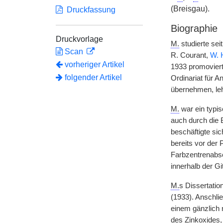
(Breisgau).
Druckfassung
Biographie
Druckvorlage
M.
studierte se
Scan
R. Courant,
W. H
vorheriger Artikel
1933 promoviert
folgender Artikel
Ordinariat für 
übernehmen, le
M.
war ein typis
auch durch die 
beschäftigte si
bereits vor der
Farbzentrenabsor
innerhalb der Gi
M.
s Dissertatio
(1933). Anschli
einem gänzlich 
des Zinkoxides,