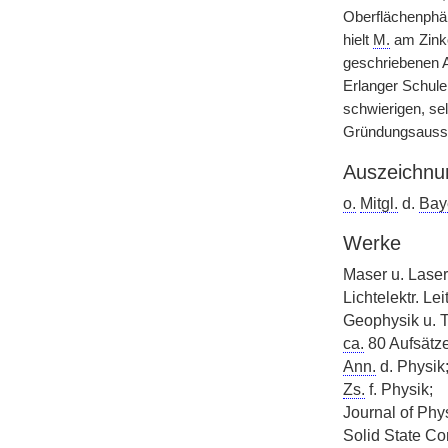
Oberflächenphä
hielt
M.
am Zinko
geschriebenen A
Erlanger Schul
schwierigen, se
Gründungsaussc
Auszeichnu
o.
Mitgl.
d.
Baye
Werke
Maser u. Laser
Lichtelektr. L
Geophysik u. Te
ca.
80 Aufsätz
Ann.
d. Physik
Zs.
f. Physik;
Journal of Phy
Solid State C