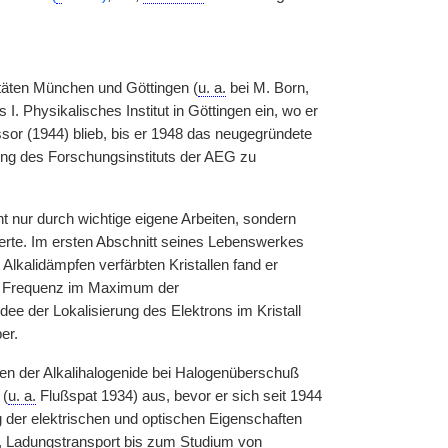
täten München und Göttingen (
u. a.
bei M. Born,
ls I. Physikalisches Institut in Göttingen ein, wo er
sor (1944) blieb, bis er 1948 das neugegründete
tung des Forschungsinstituts der AEG zu
ht nur durch wichtige eigene Arbeiten, sondern
erte. Im ersten Abschnitt seines Lebenswerkes
 Alkalidämpfen verfärbten Kristallen fand er
der Frequenz im Maximum der
dee der Lokalisierung des Elektrons im Kristall
er.
tren der Alkalihalogenide bei Halogenüberschuß
 (
u. a.
Flußspat 1934) aus, bevor er sich seit 1944
der elektrischen und optischen Eigenschaften
en, Ladungstransport bis zum Studium von