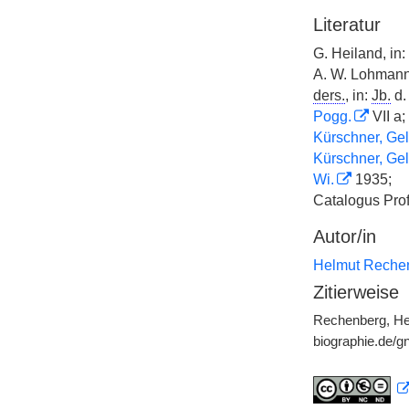
Literatur
G. Heiland, in:
A. W. Lohman
ders.
, in:
Jb.
d
Pogg.
VII a;
Kürschner, Gel
Kürschner, Gel
Wi.
1935;
Catalogus Pro
Autor/in
Helmut Reche
Zitierweise
Rechenberg, Hel
biographie.de/