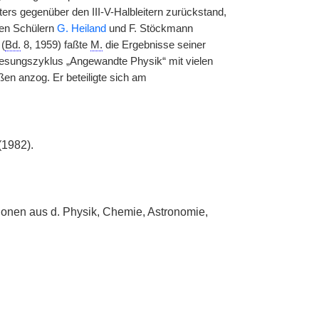
iters gegenüber den III-V-Halbleitern zurückstand,
nen Schülern
G. Heiland
und F. Stöckmann
 (
Bd.
8, 1959) faßte
M.
die Ergebnisse seiner
rlesungszyklus „Angewandte Physik“ mit vielen
en anzog. Er beteiligte sich am
(1982).
ktionen aus d. Physik, Chemie, Astronomie,