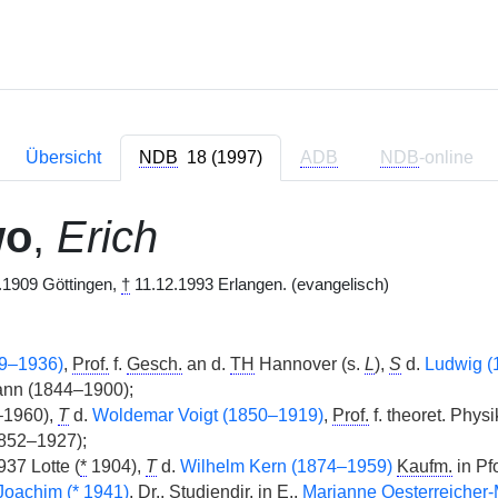
Übersicht
NDB
18 (1997)
ADB
NDB
-online
wo
,
Erich
.1909 Göttingen,
†
11.12.1993 Erlangen. (evangelisch)
9–1936)
,
Prof.
f.
Gesch.
an d.
TH
Hannover (s.
L
),
S
d.
Ludwig (
ann (1844–1900);
–1960),
T
d.
Woldemar Voigt (1850–1919)
,
Prof.
f. theoret. Physi
1852–1927);
37 Lotte (
*
1904),
T
d.
Wilhelm Kern (1874–1959)
Kaufm.
in Pf
Joachim (
*
1941)
, Dr.,
Studiendir.
in
E.
,
Marianne Oesterreicher-