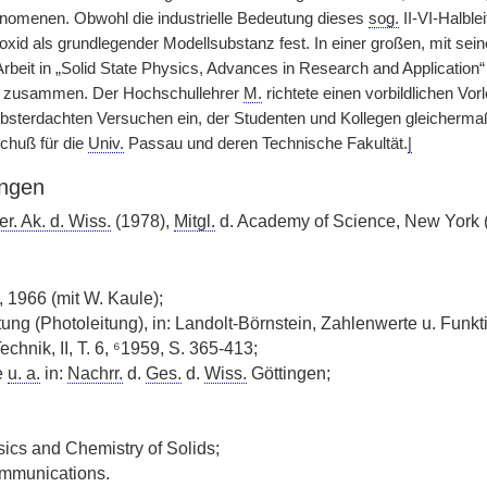
nomenen. Obwohl die industrielle Bedeutung dieses
sog.
II-VI-Halble
xid als grundlegender Modellsubstanz fest. In einer großen, mit sei
rbeit in „Solid State Physics, Advances in Research and Application“
e zusammen. Der Hochschullehrer
M.
richtete einen vorbildlichen Vo
lbsterdachten Versuchen ein, der Studenten und Kollegen gleichermaß
huß für die
Univ.
Passau und deren Technische Fakultät.
|
ngen
r. Ak. d. Wiss.
(1978),
Mitgl.
d. Academy of Science, New York 
, 1966 (mit W. Kaule);
eitung (Photoleitung), in: Landolt-Börnstein, Zahlenwerte u. Fun
chnik, II, T. 6, ⁶1959, S. 365-413;
e
u. a.
in:
Nachrr.
d.
Ges.
d.
Wiss.
Göttingen;
;
sics and Chemistry of Solids;
ommunications.