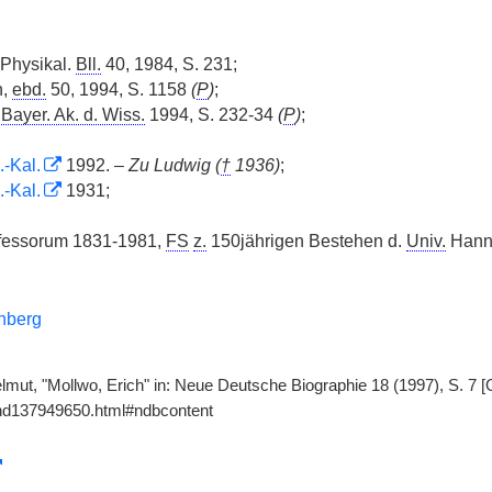
 Physikal.
Bll.
40, 1984, S. 231;
n,
ebd.
50, 1994, S. 1158
(
P
)
;
.
Bayer. Ak. d. Wiss.
1994, S. 232-34
(
P
)
;
.-Kal.
1992. –
Zu Ludwig (
†
1936)
;
.-Kal.
1931;
fessorum 1831-1981,
FS
z.
150jährigen Bestehen d.
Univ.
Hanno
nberg
mut, "Mollwo, Erich" in: Neue Deutsche Biographie 18 (1997), S. 7 [
gnd137949650.html#ndbcontent