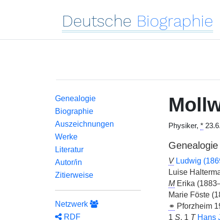
Deutsche
Biographie
Moll
Genealogie
Biographie
Auszeichnungen
Physiker,
*
23.6
Werke
Genealogie
Literatur
V
Ludwig (186
Autor/in
Luise Halterm
Zitierweise
M
Erika (1883
Marie Föste (
Netzwerk
⚭
Pforzheim 19
RDF
1
S
, 1
T
Hans 