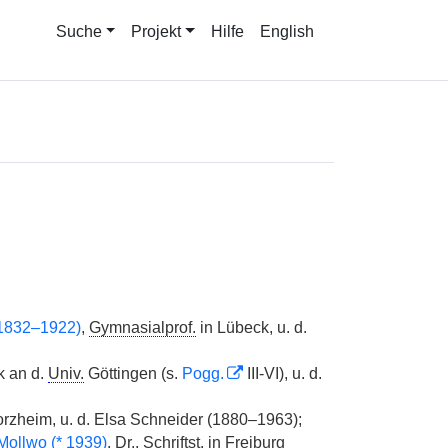
Suche
Projekt
Hilfe
English
1832–1922)
,
Gymnasialprof.
in Lübeck, u. d.
k an d.
Univ.
Göttingen (s.
Pogg.
III-VI), u. d.
orzheim, u. d. Elsa Schneider (1880–1963);
Mollwo (
*
1939)
, Dr.,
Schriftst.
in Freiburg